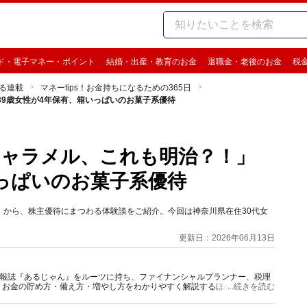
ド・電子マネー・ポイント
結婚・出産・教育のお金
退職金・老後のお金
税
る連載
マネーtips！お金持ちになるための365日
9歳女性が4年保有、箱いっぱいのお菓子系優待
キャラメル、これも明治？！」
いっぱいのお菓子系優待
銘柄」から、株主優待にまつわる体験談をご紹介。今回は神奈川県在住30代女
更新日：2026年06月13日
資情報誌『あるじゃん』をルーツに持ち、ファイナンシャルプランナー、税理
、お金の貯め方・備え方・増やし方をわかりやすく解説するほか、マネー最
...続きを読む
情報を発信しています。