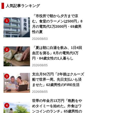
人気記事ランキング
「市役所で朝から夕方まで涼
1
む。食堂のラーメンは500円」8
月の電気代1万2000円・69歳男
性の夏
2026/08/03
「夏は朝に白湯を飲み、1日4回
2
血圧を測る」8月の電気代3万
円・84歳女性の1人暮らし
2026/08/05
支出月50万円「2年後はクルーズ
3
船で世界一周。先日支払いも済
ませた」62歳男性のFIRE生活
2026/08/05
世帯の年金月13万円「晩酌をや
4
めタイミーを始めた。外食はワ
ンコインのランチ」65歳男性の