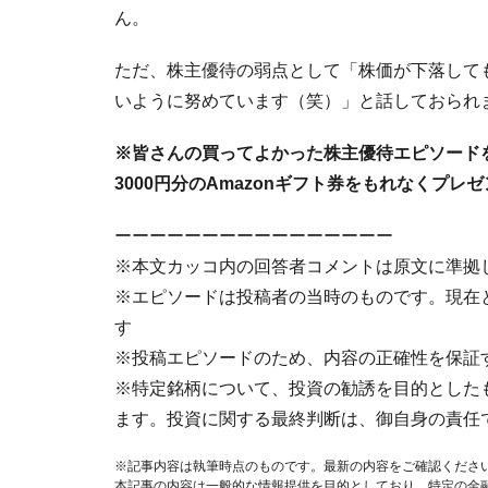
ん。
ただ、株主優待の弱点として「株価が下落して
いように努めています（笑）」と話しておられ
※皆さんの買ってよかった株主優待エピソード
3000円分のAmazonギフト券をもれなくプレ
ーーーーーーーーーーーーーーーー
※本文カッコ内の回答者コメントは原文に準拠
※エピソードは投稿者の当時のものです。現在
す
※投稿エピソードのため、内容の正確性を保証
※特定銘柄について、投資の勧誘を目的とした
ます。投資に関する最終判断は、御自身の責任
※記事内容は執筆時点のものです。最新の内容をご確認くださ
本記事の内容は一般的な情報提供を目的としており、特定の金