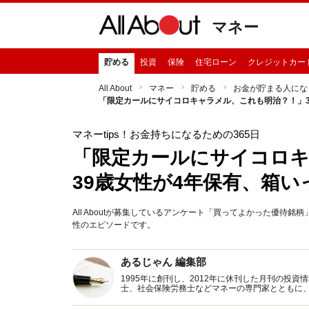
マネー
貯める
投資
保険
住宅ローン
クレジットカー
All About
マネー
貯める
お金が貯まる人にな
「限定カールにサイコロキャラメル、これも明治？！」3
マネーtips！お金持ちになるための365日
「限定カールにサイコロ
39歳女性が4年保有、箱
All Aboutが募集しているアンケート「買ってよかった優待
性のエピソードです。
あるじゃん 編集部
1995年に創刊し、2012年に休刊した月刊の投
士、社会保険労務士などマネーの専門家とともに
新トピックス、おトク・節約コラムなど、役立つ