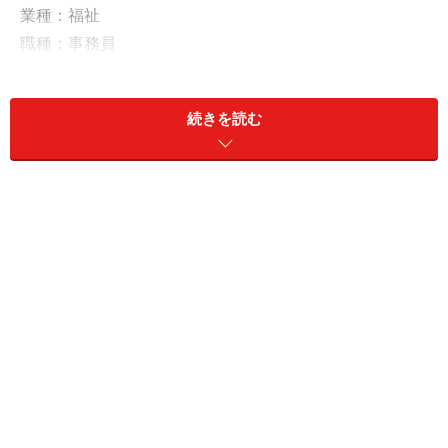
業種：福祉
職種：事務員
雇用形態：正社員
勤務年数：20年以上
続きを読む
年収：700万円
現預金：2000万円、リスク資産：600万円
「夏ボーナスは額面70万円と予想。ここ数
年は横ばい」
今回の投稿者は、正社員として福祉施設で働くハリネズ
ミさん。