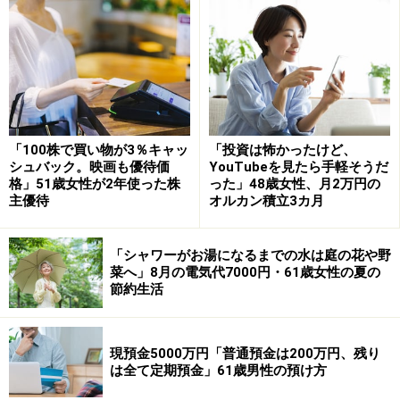
「ボーナスを上げて人員確保ができなくな
るなら、社員が我慢するしかない」
それでも、今の仕事内容にボーナス額が見合っているか
との問いには「見合っている」とハリネズミさん。
「この仕事の成果からすればぜいたくは言えない。ボー
「100株で買い物が3％キャッ
「投資は怖かったけど、
ナスを上げて設備投資や業務改善の取り組みが後退して
シュバック。映画も優待価
YouTubeを見たら手軽そうだ
格」51歳女性が2年使った株
った」48歳女性、月2万円の
人の確保ができなくなるなら、今いる社員がある程度は
主優待
オルカン積立3カ月
我慢するしかない」と納得せざるを得ないと言います。
今回のボーナスは「家電・家具の買い換えに充てる予
「シャワーがお湯になるまでの水は庭の花や野
菜へ」8月の電気代7000円・61歳女性の夏の
定」とのこと。「今使っている家電がどれもガタが来て
節約生活
いるので買い換えると結構お金がかかる。余った分は貯
金」に回すつもりなのだそう。
現預金5000万円「普通預金は200万円、残り
ただ昨今の物価高で「パソコンの予算が昨年より上がる
は全て定期預金」61歳男性の預け方
かも。買おうと思っているものの値がどれも上がってい