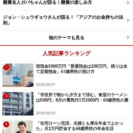
※エピソードは投稿者の当時のものです。現在とはサー
懸賞名人ガバちゃんが語る！懸賞の楽しみ方
ビスや金額などの情報が異なることがございます
ジョン・シュウギョウさんが語る！「アジアのお金持ちの法
※投稿エピソードのため、内容の正確性を保証するもの
則」
ではございません
他のテーマも見る
※記事内容は執筆時点のものです。最新の内容をご確認くださ
い。
人気記事ランキング
本記事の内容は一般的な情報提供を目的としており、特定の金融
商品や投資行動を推奨するものではありません。
投資や資産運用に関する最終的なご判断はご自身の責任において
現預金5000万円「普通預金は200万円、残りは全
1
行ってください。
て定期預金」61歳男性の預け方
掲載情報の正確性・完全性については十分に配慮しております
が、その内容を保証するものではなく、これに基づく損失・損害
2026/08/07
などについて当社は一切の責任を負いません。
最新の情報や詳細については、必ず各金融機関やサービス提供者
「市役所で朝から夕方まで涼む。食堂のラーメン
2
の公式情報をご確認ください。
は500円」8月の電気代1万2000円・69歳男性の夏
【編集部からのお知らせ】
2026/08/03
・「家計」について、
アンケート（2026/8/31まで）
を実施
「住宅ローン完済、夫婦とも厚生年金でよかっ
中です！
3
た」月2万円貯金する68歳男性の年金生活
※抽選で20名にAmazonギフト券1000円分プレゼント