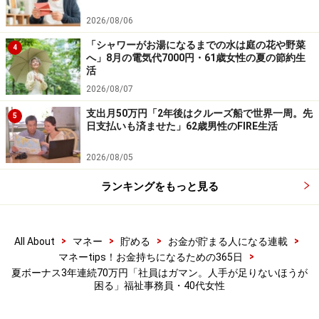
※謝礼付きの限定アンケートやモニター企画に参加が可能に
なります
2026/08/06
「シャワーがお湯になるまでの水は庭の花や野菜
4
へ」8月の電気代7000円・61歳女性の夏の節約生
活
2026/08/07
支出月50万円「2年後はクルーズ船で世界一周。先
5
日支払いも済ませた」62歳男性のFIRE生活
2026/08/05
ランキングをもっと見る
>
>
>
>
All About
マネー
貯める
お金が貯まる人になる連載
>
マネーtips！お金持ちになるための365日
夏ボーナス3年連続70万円「社員はガマン。人手が足りないほうが
困る」福祉事務員・40代女性