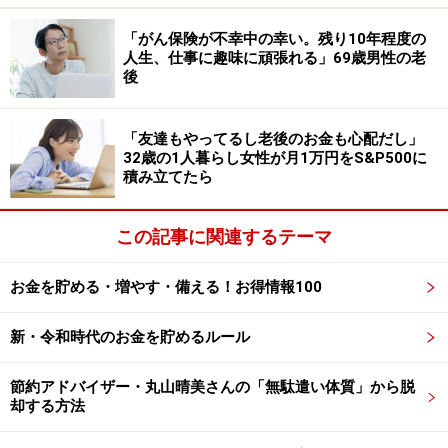
るので、品数が減るかグレードを落とすか、それとも逆
「がん保険が不幸中の幸い。残り10年程度の
にグレードを上げて将来の買い換えを先送りにするか」
人生、仕事に趣味に頑張れる」69歳男性の老
と悩ましく感じていると話します。
後
最後に、今後のボーナスの在り方について、職場では
「友達もやってるし老後のお金も心配だし」
「ボーナスを廃止して全部給料として反映される動きに
32歳の1人暮らし女性が月1万円をS&P500に
なるのかもしれない。短期での転職前提で仕事する人が
積み立てたら
多くなってきている現状では、目先のもらえる金額が多
い方がいいのかもしれない」と語られていました。
この記事に関連するテーマ
※夏ボーナスに関するエピソードを
こちら
からぜひお寄
お金を貯める・増やす・備える！お得情報100
せください。エピソードの採用で3000円分のAmazonギ
フト券をもれなくプレゼント
新・令和時代のお金を貯めるルール
ーーーーーーーーーーーーーーーー
節約アドバイザー・丸山晴美さんの「無駄遣い体質」から脱
※本文カッコ内の回答者コメントは原文に準拠していま
却する方法
す