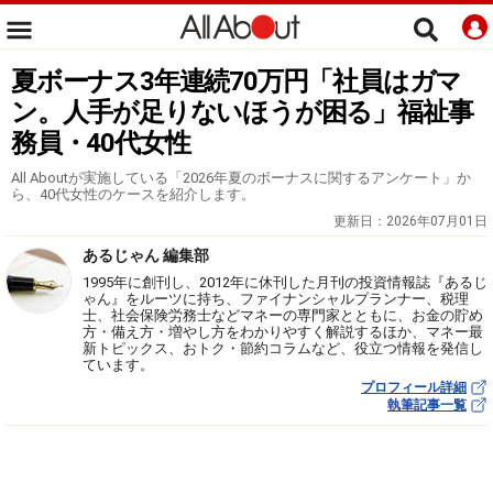
夏ボーナス3年連続70万円「社員はガマ
ン。人手が足りないほうが困る」福祉事
務員・40代女性
All Aboutが実施している「2026年夏のボーナスに関するアンケート」か
ら、40代女性のケースを紹介します。
更新日：
2026年07月01日
あるじゃん 編集部
1995年に創刊し、2012年に休刊した月刊の投資情報誌『あるじ
ゃん』をルーツに持ち、ファイナンシャルプランナー、税理
士、社会保険労務士などマネーの専門家とともに、お金の貯め
方・備え方・増やし方をわかりやすく解説するほか、マネー最
新トピックス、おトク・節約コラムなど、役立つ情報を発信し
ています。
プロフィール詳細
執筆記事一覧