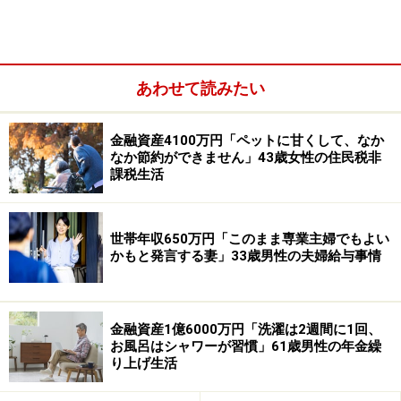
あわせて読みたい
金融資産4100万円「ペットに甘くして、なか
なか節約ができません」43歳女性の住民税非
2026年の夏ボーナスについては額面で「70万円」と予
課税生活
想。金額は例年と比べて「あまり変わらなさそう」との
ことです。
世帯年収650万円「このまま専業主婦でもよい
その理由として「昇進なし。人員確保が難航していて一
かもと発言する妻」33歳男性の夫婦給与事情
人にかかる負担が増していて業績が上がらない」とハリ
ネズミさん。
金融資産1億6000万円「洗濯は2週間に1回、
ちなみにここ2年の夏ボーナスも額面で「70万円」と変
お風呂はシャワーが習慣」61歳男性の年金繰
り上げ生活
わらず、横ばいの状態が続いているようです。