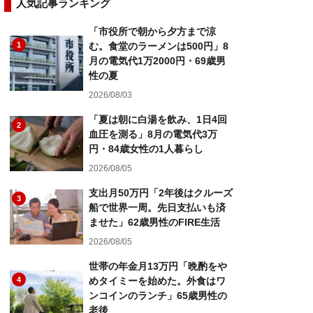
人気記事ランキング
「市役所で朝から夕方まで涼
1
む。食堂のラーメンは500円」8
月の電気代1万2000円・69歳男
性の夏
2026/08/03
「夏は朝に白湯を飲み、1日4回
2
血圧を測る」8月の電気代3万
円・84歳女性の1人暮らし
2026/08/05
支出月50万円「2年後はクルーズ
3
船で世界一周。先日支払いも済
ませた」62歳男性のFIRE生活
2026/08/05
世帯の年金月13万円「晩酌をや
4
めタイミーを始めた。外食はワ
ンコインのランチ」65歳男性の
老後