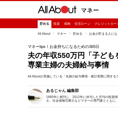
マネー
貯める
投資
保険
住宅ローン
クレジットカー
All About
マネー
貯める
お金が貯まる人にな
マネーtips！お金持ちになるための365日
夫の年収550万円「子ども
専業主婦の夫婦給与事情
All Aboutが実施している「夫婦の給与事情・家計実態に関
あるじゃん 編集部
1995年に創刊し、2012年に休刊した月刊の投
士、社会保険労務士などマネーの専門家とともに
新トピックス、おトク・節約コラムなど、役立つ