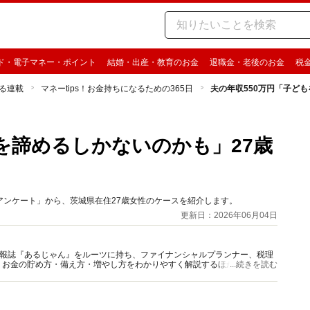
ド・電子マネー・ポイント
結婚・出産・教育のお金
退職金・老後のお金
税
る連載
マネーtips！お金持ちになるための365日
夫の年収550万円「子ど
を諦めるしかないのかも」27歳
するアンケート」から、茨城県在住27歳女性のケースを紹介します。
更新日：2026年06月04日
資情報誌『あるじゃん』をルーツに持ち、ファイナンシャルプランナー、税理
、お金の貯め方・備え方・増やし方をわかりやすく解説するほか、マネー最
...続きを読む
情報を発信しています。