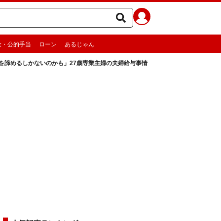
金・公的手当
ローン
あるじゃん
もを諦めるしかないのかも」27歳専業主婦の夫婦給与事情