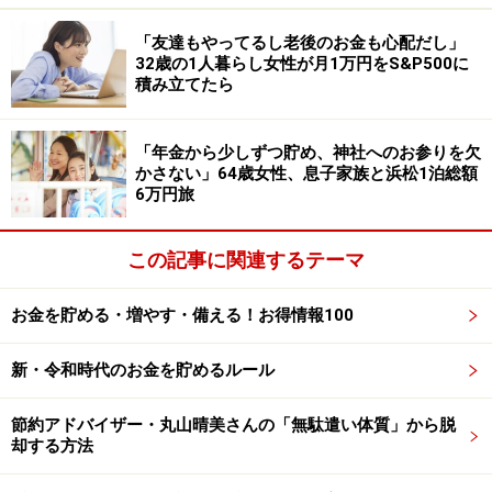
猶予申請を検討したものの、「郵送でしか受け付けても
らえず、何もできずにただ滞納している形になってしま
「友達もやってるし老後のお金も心配だし」
った」と語ります。
32歳の1人暮らし女性が月1万円をS&P500に
積み立てたら
奨学金を借りたことは「後悔している」と回答。「やり
たい仕事があったので借り入れをして大学に通ったが、
「年金から少しずつ貯め、神社へのお参りを欠
結婚した相手が外国人で母国へ帰ることを望まれ、結局
かさない」64歳女性、息子家族と浜松1泊総額
6万円旅
やりたかった仕事をやめてついてきてしまった。借金だ
けが残る形になり大きな負担になっている」と明かしま
この記事に関連するテーマ
す。
また、返済の仕組みについて「督促などが来ず（住所変
お金を貯める・増やす・備える！お得情報100
更していないなどの理由で連絡が届かないと推察）、住
新・令和時代のお金を貯めるルール
所変更などの手続きが複雑で借金をしているという認識
があまりなくなってしまう」と語られていました。
節約アドバイザー・丸山晴美さんの「無駄遣い体質」から脱
却する方法
奨学金の返済に関するエピソードを募集中