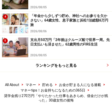
が、その内容を保証するものではなく、これに基づく損失・損害
などについて当社は一切の責任を負いません。
2026/08/05
最新の情報や詳細については、必ず各金融機関やサービス提供者
の公式情報をご確認ください。
「年金から少しずつ貯め、神社へのお参りを欠か
4
さない」64歳女性、息子家族と浜松1泊総額6万円
旅
【編集部からのお知らせ】
・「家計」について、
アンケート（2026/8/31まで）
を実施
2026/08/06
中です！
支出月50万円「2年後はクルーズ船で世界一周。先
※抽選で20名にAmazonギフト券1000円分プレゼント
5
日支払いも済ませた」62歳男性のFIRE生活
※謝礼付きの限定アンケートやモニター企画に参加が可能に
なります
2026/08/05
ランキングをもっと見る
>
>
>
>
All About
マネー
貯める
お金が貯まる人になる連載
>
マネーtips！お金持ちになるための365日
奨学金残り270万円「やりたかった仕事をあきらめ、借金だけが残
った」30歳女性の後悔