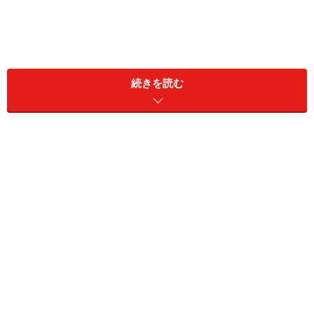
続きを読む
リスク資産の種類：暗号資産
394万円を借り入れたが海外在住で返済に苦
慮
「大学」で奨学金を利用したというあずさん。借入総額
は「394万円」で、種類は「日本学生支援機構（第二
種・有利子）」。返済は「毎月1万6500円」で、残債は
270万円とのことです。