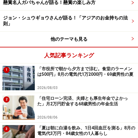
です
懸賞名人ガバちゃんが語る！懸賞の楽しみ方
奨学金の借り入れ・返済にまつわるエピソードをお寄せ
ジョン・シュウギョウさんが語る！「アジアのお金持ちの法
ください。投稿は
こちら
から
則」
ーーーーーーーーーーーーーーーー
※本文中のコメントは、投稿内容をもとに読みやすく再
他のテーマも見る
構成しています
人気記事ランキング
※エピソードは投稿者の当時のものです。現在とはサー
ビスや金額などの情報が異なることがございます
「市役所で朝から夕方まで涼む。食堂のラーメン
1
※投稿エピソードのため、内容の正確性を保証するもの
は500円」8月の電気代1万2000円・69歳男性の夏
ではございません
2026/08/03
「住宅ローン完済、夫婦とも厚生年金でよかっ
※記事内容は執筆時点のものです。最新の内容をご確認くださ
2
た」月2万円貯金する68歳男性の年金生活
い。
本記事の内容は一般的な情報提供を目的としており、特定の金融
商品や投資行動を推奨するものではありません。
2026/08/06
投資や資産運用に関する最終的なご判断はご自身の責任において
行ってください。
「夏は朝に白湯を飲み、1日4回血圧を測る」8月の
3
掲載情報の正確性・完全性については十分に配慮しております
電気代3万円・84歳女性の1人暮らし