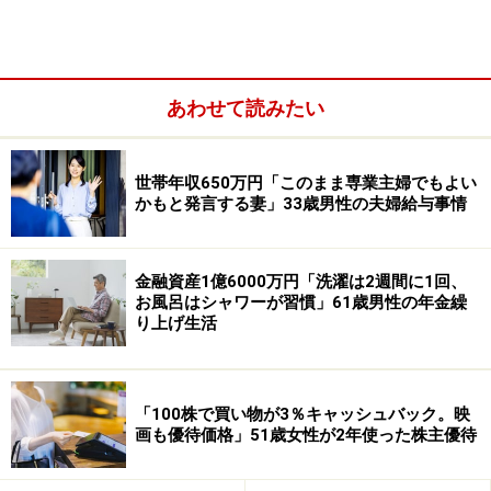
奨学金を借りた理由について、「高校時代から学費は自
分でアルバイトで工面していた。大学で学びたいことが
あったため奨学金を借りた。大学に行くための借金とい
あわせて読みたい
うことで、あまり前向きではなかった。しかし周りに奨
学金を受けている人が多くいたので、そこまでの精神的
世帯年収650万円「このまま専業主婦でもよい
負担にはならなかった」とあずさん。
かもと発言する妻」33歳男性の夫婦給与事情
金融資産1億6000万円「洗濯は2週間に1回、
お風呂はシャワーが習慣」61歳男性の年金繰
り上げ生活
「100株で買い物が3％キャッシュバック。映
画も優待価格」51歳女性が2年使った株主優待