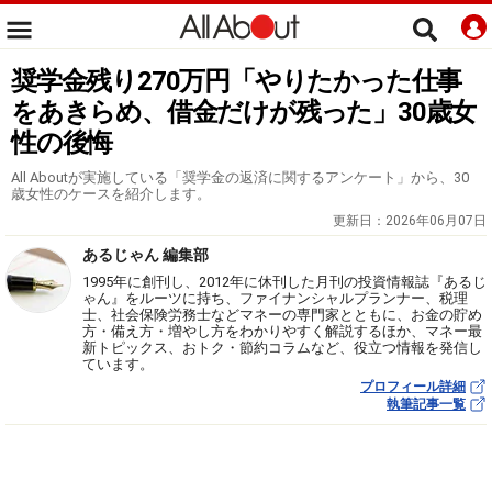
奨学金残り270万円「やりたかった仕事
をあきらめ、借金だけが残った」30歳女
性の後悔
All Aboutが実施している「奨学金の返済に関するアンケート」から、30
歳女性のケースを紹介します。
更新日：
2026年06月07日
あるじゃん 編集部
1995年に創刊し、2012年に休刊した月刊の投資情報誌『あるじ
ゃん』をルーツに持ち、ファイナンシャルプランナー、税理
士、社会保険労務士などマネーの専門家とともに、お金の貯め
方・備え方・増やし方をわかりやすく解説するほか、マネー最
新トピックス、おトク・節約コラムなど、役立つ情報を発信し
ています。
プロフィール詳細
執筆記事一覧