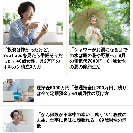
返済は生活に「かなり影響している」と回答。「口座に
お金を入れておかないといけない。生活するのにいっぱ
いいっぱいで、お金がないが返さないといけない精神的
負担がある」と話します。
「借金して進学したがやりたい仕事は続け
「投資は怖かったけど、
「シャワーがお湯になるまで
YouTubeを見たら手軽そうだ
の水は庭の花や野菜へ」8月
られなかった」
った」48歳女性、月2万円の
の電気代7000円・61歳女性
オルカン積立3カ月
の夏の節約生活
返済中に最も印象に残っている出来事について、「現在
返済中だが、海外在住で日本の口座にお金を入れること
ができなくなったこと。現地での生活費で手一杯で、当
現預金5000万円「普通預金は200万円、残り
は全て定期預金」61歳男性の預け方
初は日本に年1回まとめて入金する予定だったがそれも
できていない」とあずさん。「あまり日本の口座を確認
することがないため、気が付いたら引き落としができな
「がん保険が不幸中の幸い。残り10年程度の
くなっていた」と続けます。
人生、仕事に趣味に頑張れる」69歳男性の老
後