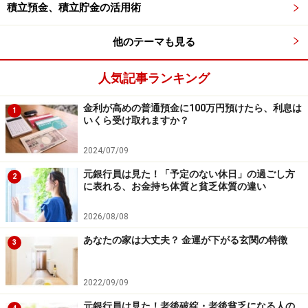
・「家計」について、
アンケート（2026/8/31まで）
を実施
積立預金、積立貯金の活用術
中です！
※抽選で20名にAmazonギフト券1000円分プレゼント
他のテーマも見る
※謝礼付きの限定アンケートやモニター企画に参加が可能に
なります
人気記事ランキング
金利が高めの普通預金に100万円預けたら、利息は
1
いくら受け取れますか？
2024/07/09
元銀行員は見た！「予定のない休日」の過ごし方
2
に表れる、お金持ち体質と貧乏体質の違い
2026/08/08
あなたの家は大丈夫？ 金運が下がる玄関の特徴
3
2022/09/09
元銀行員は見た！老後破綻・老後貧乏になる人の