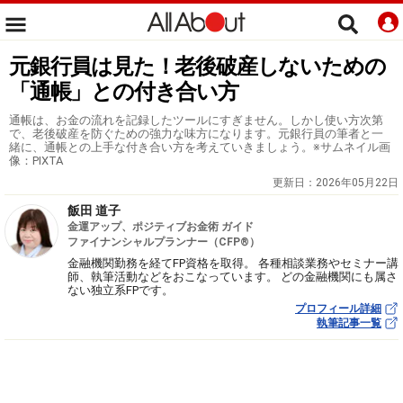
元銀行員は見た！老後破産しないための
「通帳」との付き合い方
通帳は、お金の流れを記録したツールにすぎません。しかし使い方次第
で、老後破産を防ぐための強力な味方になります。元銀行員の筆者と一
緒に、通帳との上手な付き合い方を考えていきましょう。※サムネイル画
像：PIXTA
更新日：
2026年05月22日
飯田 道子
金運アップ、ポジティブお金術 ガイド
ファイナンシャルプランナー（CFP®）
金融機関勤務を経てFP資格を取得。 各種相談業務やセミナー講
師、執筆活動などをおこなっています。 どの金融機関にも属さ
ない独立系FPです。
プロフィール詳細
執筆記事一覧