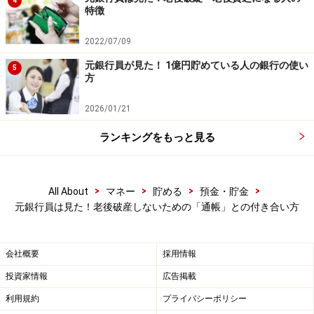
4
特徴
2022/07/09
元銀行員が見た！ 1億円貯めている人の銀行の使い
5
方
2026/01/21
ランキングをもっと見る
>
>
>
>
All About
マネー
貯める
預金・貯金
元銀行員は見た！老後破産しないための「通帳」との付き合い方
会社概要
採用情報
投資家情報
広告掲載
利用規約
プライバシーポリシー