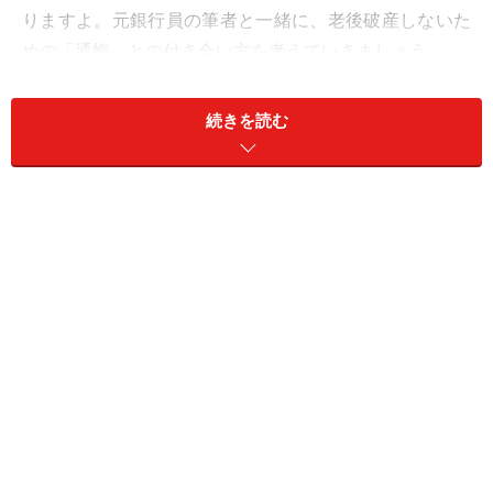
りますよ。元銀行員の筆者と一緒に、老後破産しないた
めの「通帳」との付き合い方を考えていきましょう。
通帳はお金の流れを確認するためのツール
続きを読む
通帳は単にお金がどこから入金されて、どこへ支払った
かを記録したものとして受け止めている人は多いと思い
ます。もちろん、それは事実なのですが、通帳は口座を
通じてお金がどのように動いているかを確認できる、振
り返りに役立つツールです。お金の流れを自分で記憶し
ておくには限界がありますが、記録として残っていれば
容易に確認できて便利ですよね。