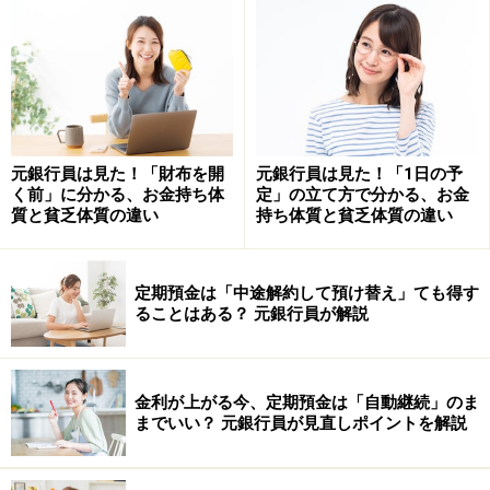
さらに、個別の出金明細を見ていくことで、通っていな
いスポーツクラブの会費や不要なサブスクの利用料があ
れば、解約を検討しましょう。
スーパーでの買い物をカードで一括払いにしている人も
いると思います。このような場合は、あらかじめ予算を
元銀行員は見た！「財布を開
元銀行員は見た！「1日の予
立てておけば、予算オーバーか予算以内かも確認できま
く前」に分かる、お金持ち体
定」の立て方で分かる、お金
す。オーバーになっているなら、他の食費とあわせて総
質と貧乏体質の違い
持ち体質と貧乏体質の違い
合的な見直しをすることが可能になります。
定期預金は「中途解約して預け替え」ても得す
通帳という便利なツールを活用するために
ることはある？ 元銀行員が解説
できることとは？
年齢を重ねると収入は限られてきますし、家計の振り返
金利が上がる今、定期預金は「自動継続」のま
りもおっくうになりがちです。
までいい？ 元銀行員が見直しポイントを解説
そこで、通帳にお金の流れを集約すれば、その流れを容
易に把握できます。そのためには生活口座（普通預金）