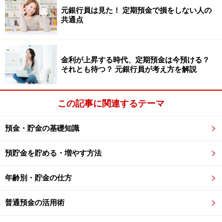
と運用するための口座（定期預金、積立口座）を分けて
元銀行員は見た！ 定期預金で損をしない人の
共通点
管理するとよいでしょう。
振り返りは手間に感じるかもしれませんが、1つの通帳
があれば家計簿をつけなくてもお金の流れを把握できま
金利が上昇する時代、定期預金は今預ける？
それとも待つ？ 元銀行員が考え方を解説
す。ぜひ活用してみてください。
※記事内容は執筆時点のものです。最新の内容をご確認くださ
この記事に関連するテーマ
い。
本記事の内容は一般的な情報提供を目的としており、特定の金融
預金・貯金の基礎知識
商品や投資行動を推奨するものではありません。
投資や資産運用に関する最終的なご判断はご自身の責任において
行ってください。
預貯金を貯める・増やす方法
掲載情報の正確性・完全性については十分に配慮しております
が、その内容を保証するものではなく、これに基づく損失・損害
などについて当社は一切の責任を負いません。
年齢別・貯金の仕方
最新の情報や詳細については、必ず各金融機関やサービス提供者
の公式情報をご確認ください。
普通預金の活用術
【編集部からのお知らせ】