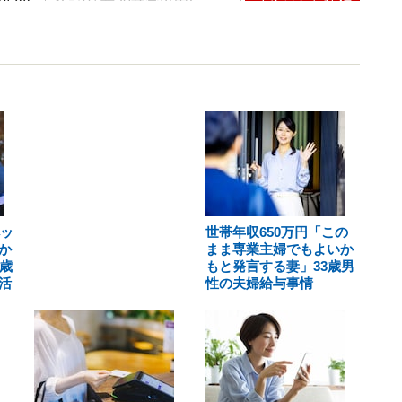
ペッ
世帯年収650万円「この
か
まま専業主婦でもよいか
歳
もと発言する妻」33歳男
活
性の夫婦給与事情