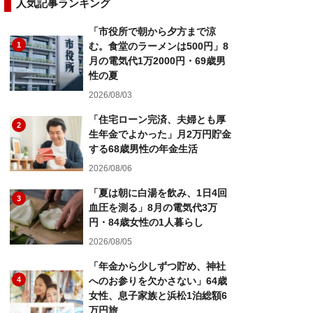
人気記事ランキング
「市役所で朝から夕方まで涼
1
む。食堂のラーメンは500円」8
月の電気代1万2000円・69歳男
性の夏
2026/08/03
「住宅ローン完済、夫婦とも厚
2
生年金でよかった」月2万円貯金
する68歳男性の年金生活
2026/08/06
「夏は朝に白湯を飲み、1日4回
3
血圧を測る」8月の電気代3万
円・84歳女性の1人暮らし
2026/08/05
「年金から少しずつ貯め、神社
4
へのお参りを欠かさない」64歳
女性、息子家族と浜松1泊総額6
万円旅