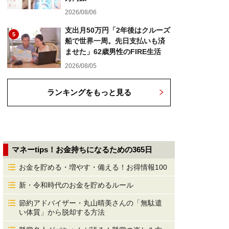
2026/08/06
支出月50万円「2年後はクルーズ
5
船で世界一周。先日支払いも済
ませた」62歳男性のFIRE生活
2026/08/05
ランキングをもっと見る
マネーtips！お金持ちになるための365日
お金を貯める・増やす・備える！お得情報100
新・令和時代のお金を貯めるルール
節約アドバイザー・丸山晴美さんの「無駄遣
い体質」から脱却する方法