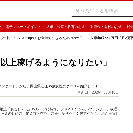
ド・電子マネー・ポイント
結婚・出産・教育のお金
退職金・老後のお金
税
る連載
マネーtips！お金持ちになるための365日
世帯年収560万円「月2
万円以上稼げるようになりたい」
するアンケート」から、岡山県在住36歳女性のケースを紹介します。
更新日：2026年05月18日
資情報誌『あるじゃん』をルーツに持ち、ファイナンシャルプランナー、税理
、お金の貯め方・備え方・増やし方をわかりやすく解説するほか、マネー最
...続きを読む
情報を発信しています。