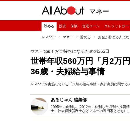
マネー
貯める
投資
保険
住宅ローン
クレジットカー
All About
マネー
貯める
お金が貯まる人にな
マネーtips！お金持ちになるための365日
世帯年収560万円「月2
36歳・夫婦給与事情
All Aboutが実施している「夫婦の給与事情・家計実態に関
あるじゃん 編集部
1995年に創刊し、2012年に休刊した月刊の投
士、社会保険労務士などマネーの専門家とともに
新トピックス、おトク・節約コラムなど、役立つ