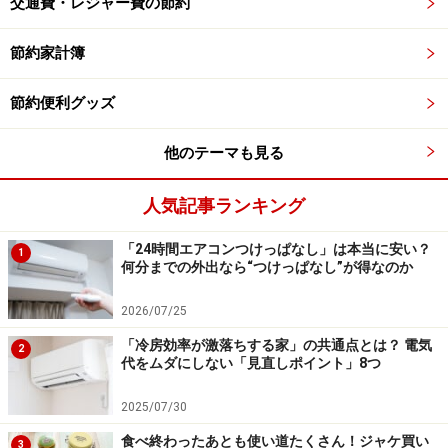
交通費・レジャー費の節約
立つのがダイソーの「除菌ができる お掃除用 ウェット手
袋」2枚入り（税込110円）です。靴箱の板もしっかり除
節約家計簿
菌してきれいな状態にしておきましょう。手にはめて使
うので、靴箱の奥の角なども拭きやすいのが特徴です。
節約便利グッズ
今回ご紹介したように100円ショップには、コスパ抜群
他のテーマも見る
の100円で梅雨のお悩みを解消してくれるアイテムが幅
広くそろっています。何かお悩みがあったら、ぜひ100
人気記事ランキング
円ショップをのぞいてみてくださいね。
「24時間エアコンつけっぱなし」は本当に安い？
1
何分までの外出なら“つけっぱなし”が得なのか
※記事内容は執筆時点のものです。最新の内容をご確認くださ
い。
2026/07/25
「冷房効率が激落ちする家」の共通点とは？ 電気
2
代をムダにしない「見直しポイント」8つ
【編集部おすすめの購入サイト】
2025/07/30
Amazonで節約対策の書籍をチェック！
食べ終わったあとも使い道たくさん！ジャケ買い
3