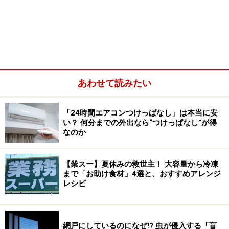
「お店の入り口にある傘立てに入れた傘を、ほかの人が
持って行ってしまう」というトラブルはよくあることで
す。故意にせよ無意識で間違えたにせよ、間違われた側
あわせて読みたい
は自分の傘がなくなってしまうので困った事態になりま
す。それを防いでくれるのが、100円ショップの「傘グ
「24時間エアコンつけっぱなし」は本当に安
リッパー」。これはセリアやキャンドゥなど、多くの
い？ 何分までの外出なら“つけっぱなし”が得
なのか
100円ショップで見かけます。
傘の持ち手部分にかぶせることで、似たようなビニール
【業スー】夏休みの救世主！ 大容量から冷凍
まで「お助け食材」4選と、おすすめアレンジ
傘でも所有者をアピールすることが可能です。
レシピ
のりもスナック菓子もパリパリ！「食品用
乾燥剤」
網戸にしているのになぜ!? 虫が侵入する「盲