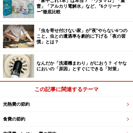
大きな除湿剤が入りにくい場所でもすき間に入りこませ
「家中これ1本」は本当？ 「ウタマロ」「重
曹」「アルカリ電解水」など、“6クリーナ
ることができるのが、ダイソーの「湿気とり コンパクト
ー”徹底比較
除湿」（税込110円）です。コンパクトでも吸湿量は
350ml、靴箱の中やクローゼットなどで大活躍してくれ
「虫を寄せ付けない家」が“夜”やらない6つの
ます。詰め替え用は2個セットで税込110円というコスパ
こと。虫との遭遇率を劇的に下げる「夜の習
のよさもおすすめの点です。
慣」とは？
手にはめるから細かいところも掃除できる
なんだか「洗濯機まわり」がにおう？ イヤな
「除菌ができる お掃除用 ウェット手袋」
においの「原因」とすぐにできる「対策」
ダイソー「除菌ができる お掃除用 ウェット手袋」税込110円
この記事に関連するテーマ
JANコード：4580417013825
梅雨のお悩みの代表といってもいいのが、カビ。特に靴
光熱費の節約
箱でカビが発生すると、ほかの靴にも移ってしまい大変
なことになってしまいます。だからこそ、梅雨時の靴箱
食費の節約
は徹底的に除菌しておきたい場所。そのようなときに役