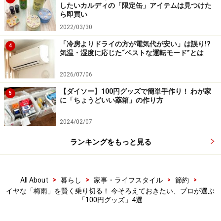
したいカルディの「限定缶」アイテムは見つけた
楽天市場で節約関連の書籍をチェック！
ら即買い
2022/03/30
「冷房よりドライの方が電気代が安い」は誤り!?
4
気温・湿度に応じた“ベストな運転モード”とは
2026/07/06
【ダイソー】100円グッズで簡単手作り！ わが家
5
に「ちょうどいい薬箱」の作り方
2024/02/07
ランキングをもっと見る
>
>
>
>
All About
暮らし
家事・ライフスタイル
節約
イヤな「梅雨」を賢く乗り切る！ 今そろえておきたい、プロが選ぶ
「100円グッズ」4選