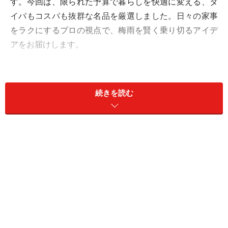
す。今回は、限られた予算で暮らしを快適に変える、タ
イパもコスパも抜群な名品を厳選しました。日々の家事
をラクにするプロの視点で、梅雨を賢く乗り切るアイデ
アをお届けします。
他人の傘と区別できる「傘グリッパー」
（キャンドゥ・セリア）
続きを読む
キャンドゥやセリア「傘グリッパー」税込110円