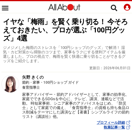
イヤな「梅雨」を賢く乗り切る！ 今そろ
えておきたい、プロが選ぶ「100円グッ
ズ」4選
ジメジメした梅雨のストレスを「100円ショップのグッズ」で解消！ 湿
気・カビ対策から掃除のコツまで、家事をラクにする便利アイテムを厳
選しました。プロの視点で、梅雨を賢く快適に乗り切ることができるグ
ッズをご紹介します。
更新日：
2026年06月01日
矢野 きくの
節約・家事・100円ショップ ガイド
食育指導士
家事アドバイザー・節約アドバイザーとして、家事の効率化、
家庭でできるSDGsを中心に、テレビ、講演、連載などで活
動。 時短家事術、シニア家事のアドバイスをはじめ、「防災
士」として家庭での備え、「食育指導士」の資格も持ち食品ロ
ス削減をテーマにした講演など【著書】シンプルライフの節約
リスト（講談社）他。
プロフィール詳細
執筆記事一覧