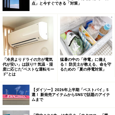
点」と今すぐできる「対策」
ダイソー「食品用乾燥剤」税込110円 JANコード：
4979909874530
湿度が高い梅雨の時期は食品の湿気も気になるところで
す。そこで活躍してくれるのがダイソーの「食品用乾燥
剤」10個入り（税込110円）。10個たっぷり入っている
上、こちらの商品は吸湿状態が分かるブルーゲル入り
で、吸湿されたら電子レンジで加熱することで繰り返し
「冷房よりドライの方が電気
猛暑の中の「停電」に備え
使えるというコスパ抜群のアイテムです。
代が安い」は誤り!? 気温・湿
る！ 防災士が教える、命を守
度に応じた“ベストな運転モー
るための「夏の停電対策」
ド”とは
すき間に入ってしっかり除湿！「湿気とり
コンパクト除湿」
【ダイソー】2026年上半期「ベストバイ」5
選！ 新発売アイテムからSNSで話題のアイテ
ムまで
ダイソー「湿気とり コンパクト除湿」税込110円 JANコー
ド：4550480304632