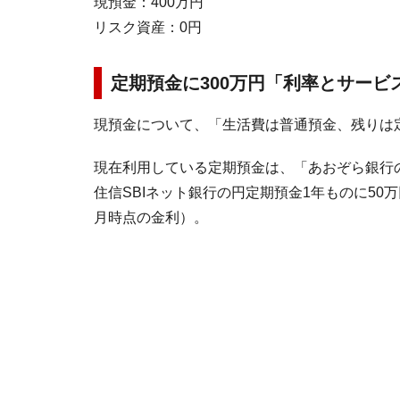
現預金：400万円
リスク資産：0円
定期預金に300万円「利率とサービ
現預金について、「生活費は普通預金、残りは定
現在利用している定期預金は、「あおぞら銀行の円
住信SBIネット銀行の円定期預金1年ものに50万円
月時点の金利）。