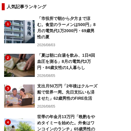
人気記事ランキング
「市役所で朝から夕方まで涼
1
む。食堂のラーメンは500円」8
月の電気代1万2000円・69歳男
性の夏
2026/08/03
「夏は朝に白湯を飲み、1日4回
2
血圧を測る」8月の電気代3万
円・84歳女性の1人暮らし
2026/08/05
支出月50万円「2年後はクルーズ
3
船で世界一周。先日支払いも済
ませた」62歳男性のFIRE生活
2026/08/05
世帯の年金月13万円「晩酌をや
4
めタイミーを始めた。外食はワ
ンコインのランチ」65歳男性の