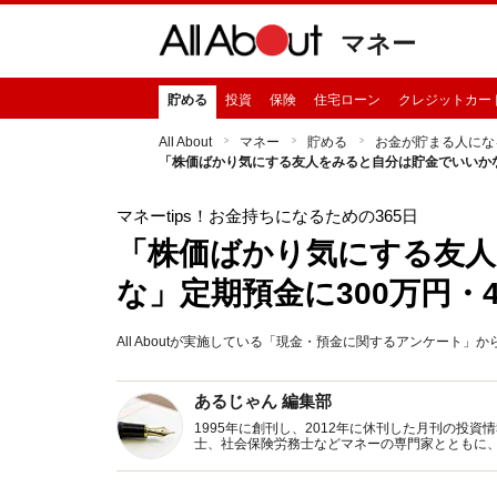
マネー
貯める
投資
保険
住宅ローン
クレジットカー
All About
マネー
貯める
お金が貯まる人にな
「株価ばかり気にする友人をみると自分は貯金でいいかな
マネーtips！お金持ちになるための365日
「株価ばかり気にする友
な」定期預金に300万円・
All Aboutが実施している「現金・預金に関するアンケート
あるじゃん 編集部
1995年に創刊し、2012年に休刊した月刊の投
士、社会保険労務士などマネーの専門家とともに
新トピックス、おトク・節約コラムなど、役立つ