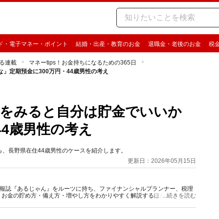
ド・電子マネー・ポイント
結婚・出産・教育のお金
退職金・老後のお金
税
る連載
マネーtips！お金持ちになるための365日
」定期預金に300万円・44歳男性の考え
人をみると自分は貯金でいいか
44歳男性の考え
」から、長野県在住44歳男性のケースを紹介します。
更新日：2026年05月15日
資情報誌『あるじゃん』をルーツに持ち、ファイナンシャルプランナー、税理
、お金の貯め方・備え方・増やし方をわかりやすく解説するほか、マネー最
...続きを読む
情報を発信しています。