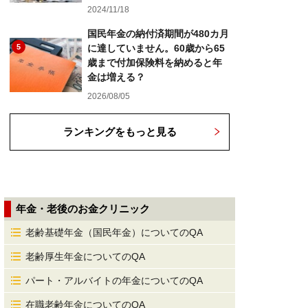
2024/11/18
国民年金の納付済期間が480カ月
5
に達していません。60歳から65
歳まで付加保険料を納めると年
金は増える？
2026/08/05
ランキングをもっと見る
年金・老後のお金クリニック
老齢基礎年金（国民年金）についてのQA
老齢厚生年金についてのQA
パート・アルバイトの年金についてのQA
在職老齢年金についてのQA