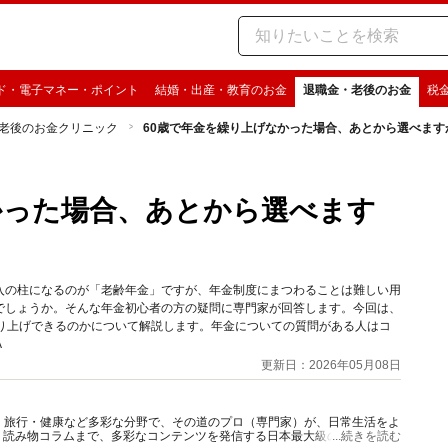
ド・電子マネー・ポイント
結婚・出産・教育のお金
退職金・老後のお金
税
老後のお金クリニック
60歳で年金を繰り上げなかった場合、あとから選べます
かった場合、あとから選べます
入の柱になるのが「老齢年金」ですが、年金制度にまつわることは難しい用
でしょうか。そんな年金初心者の方の疑問に専門家が回答します。今回は、
繰り上げできるのかについて解説します。年金についての質問がある人はコ
A
更新日：2026年05月08日
グルメ・旅行・健康など多彩な分野で、その道のプロ（専門家）が、日常生活をよ
、読み物コラムまで、多彩なコンテンツを発信する日本最大級の総合情報サ
...続きを読む