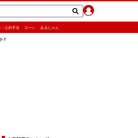
金・公的手当
ローン
あるじゃん
か？