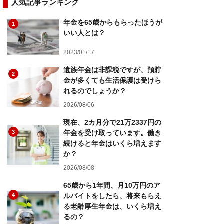
人気記事ランキング
年金を65歳からもらったほうが
1
いい人とは？
2023/01/17
遺族年金は非課税ですが、預貯
2
金が多くても生活保護は受けら
れるのでしょうか？
2026/08/06
現在、2カ月分で21万2337円の
3
年金を受け取っています。働き
続けると年金はいくら増えます
か？
2026/08/08
65歳から1年間、月10万円のア
4
ルバイトをしたら、将来もらえ
る老齢厚生年金は、いくら増え
るの？