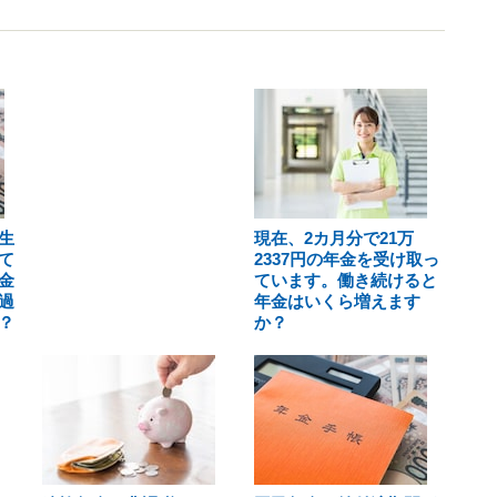
生
現在、2カ月分で21万
て
2337円の年金を受け取っ
金
ています。働き続けると
過
年金はいくら増えます
？
か？