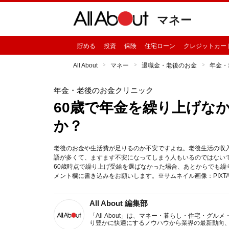
マネー
貯める
投資
保険
住宅ローン
クレジットカー
All About
マネー
退職金・老後のお金
年金・
年金・老後のお金クリニック
60歳で年金を繰り上げな
か？
老後のお金や生活費が足りるのか不安ですよね。老後生活の収
語が多くて、ますます不安になってしまう人もいるのではない
60歳時点で繰り上げ受給を選ばなかった場合、あとからでも
メント欄に書き込みをお願いします。※サムネイル画像：PIXT
All About 編集部
「All About」は、マネー・暮らし・住宅・
り豊かに快適にするノウハウから業界の最新動向