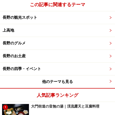
しかも駒ヶ根高原は、中央道駒ヶ根インターから数分と
この記事に関連するテーマ
いう便利な場所にあり、千畳敷以外にも数々の観光スポ
ットもあるので、最近では観光客に人気の高い観光地に
長野の観光スポット
なっているのも頷けます。
上高地
千畳敷ご来光ツアー
長野のグルメ
長野のお土産
千畳敷ホテル前から見る南アルプス連峰のパノラマ。右
長野の四季・イベント
側にあるのは中央アルプス駒ヶ岳ロープウェイ・撮影：
2006.11.26
他のテーマも見る
千畳敷からダイアモンド富士の初日の出を見られる方の
ために毎年12/1から「ご来光ツアー」を募集していま
人気記事ランキング
す。
大門街道の音無の湯｜渓流露天と豆腐料理
1
◎
日程：平成19年１月１日、２日