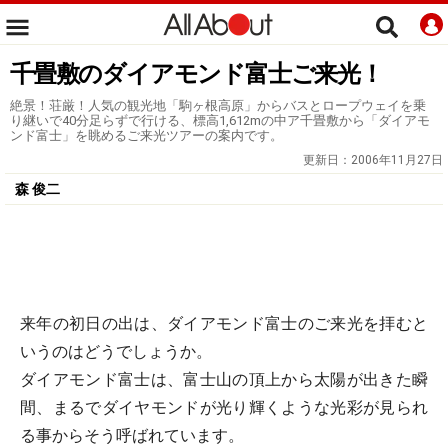
千畳敷のダイアモンド富士ご来光！
絶景！荘厳！人気の観光地「駒ヶ根高原」からバスとロープウェイを乗
り継いで40分足らずで行ける、標高1,612mの中ア千畳敷から「ダイアモ
ンド富士」を眺めるご来光ツアーの案内です。
更新日：
2006年11月27日
森 俊二
来年の初日の出は、ダイアモンド富士のご来光を拝むと
いうのはどうでしょうか。
ダイアモンド富士は、富士山の頂上から太陽が出きた瞬
間、まるでダイヤモンドが光り輝くような光彩が見られ
る事からそう呼ばれています。