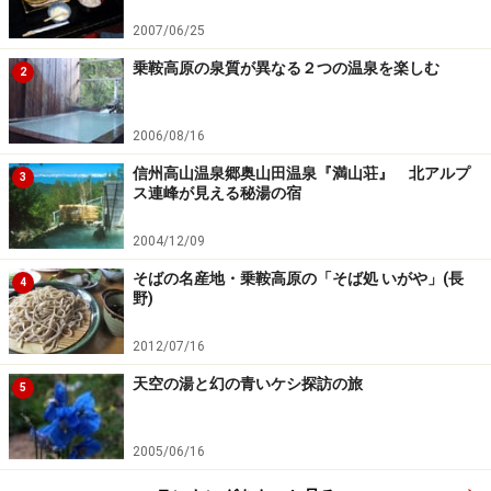
但し元日は、12月１日９時の受付開始
と殆ど同時に満員（定員350名）となり
2007/06/25
ます。
乗鞍高原の泉質が異なる２つの温泉を楽しむ
2
翌２日は多少余裕を持って予約出来るでしょう。
◎
集合：早朝５時、JR飯田線駒ヶ根駅
2006/08/16
前。または駒ヶ根高原菅の台に集合
信州高山温泉郷奥山田温泉『満山荘』 北アルプ
3
◎
料金：大人5000円 子ども（小学生まで）3200円
ス連峰が見える秘湯の宿
バス・ローフウエイ代込み、
2004/12/09
お雑煮・御神酒・お楽しみ記念品付き
◎
予約・問合せ：中央アルプス観光株式会社 電話：
そばの名産地・乗鞍高原の「そば処 いがや」(長
4
野)
0265-83-3107
◎
千畳敷で宿泊するなら：ホテル千畳敷予約センター：
2012/07/16
電話：0265-83-3844
天空の湯と幻の青いケシ探訪の旅
5
2005/06/16
千畳敷・駒ヶ根高原観光情報