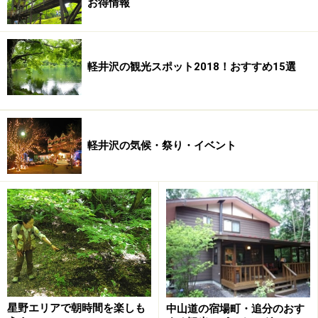
お得情報
勿論晴れていないと拝めないわけですが、チャレンジし
てみる価値は十分あるのではないでしょうか。
元旦に晴れるとは限りませんが、 これまでは正月１日・
軽井沢の観光スポット2018！おすすめ15選
２日のどちらかは晴れている事が多いので、 正月のご来
光もおがめるはずです。
晴れると、南アルプス連峰の大パノラマは勿論、辺りは
軽井沢の気候・祭り・イベント
一面に銀世界ですから素晴しく美しい景色も楽しめま
す。
星野エリアで朝時間を楽しも
中山道の宿場町・追分のおす