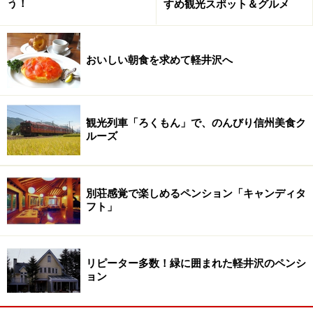
う！
すめ観光スポット＆グルメ
おいしい朝食を求めて軽井沢へ
だだ千畳敷は、平均マイナス13度の極寒の世界です。風
観光列車「ろくもん」で、のんびり信州美食ク
が吹くと更に体感温度が下がります。万全な防寒の準備
ルーズ
をしてお出かけ下さい。
別荘感覚で楽しめるペンション「キャンディタ
千畳敷は麓から一時間足らずで行けます
フト」
このダイアモンド富士、なんと麓の駒ヶ根市駒ヶ根高原
からバスとロープウェイを乗り継いで、わずか40分足ら
リピーター多数！緑に囲まれた軽井沢のペンシ
ずで行けるのですから、驚きです。
ョン