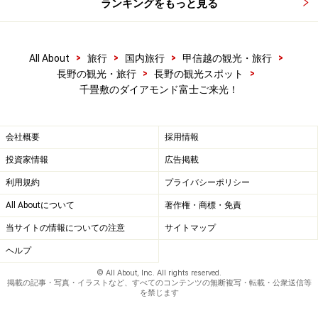
ランキングをもっと見る
●
グルメなら名物のソースカツ丼がおすすめ
⇒
こち
ら
をチェック
>
>
>
>
All About
旅行
国内旅行
甲信越の観光・旅行
●
泊まるなら早太郎温泉郷の宿がおすすめ
⇒
こち
>
>
長野の観光・旅行
長野の観光スポット
千畳敷のダイアモンド富士ご来光！
ら
をチェック
●
二年参り・初詣するなら、古刹光前寺
⇒
こち
会社概要
採用情報
ら
をチェック
投資家情報
広告掲載
利用規約
プライバシーポリシー
●
アクセス
All Aboutについて
著作権・商標・免責
当サイトの情報についての注意
サイトマップ
◎
車：中央道駒ヶ根インターを降り右折直進。
駒ヶ根高原菅の台へ数分で行けます。菅の台に大駐車
ヘルプ
場があります。
© All About, Inc. All rights reserved.
掲載の記事・写真・イラストなど、すべてのコンテンツの無断複写・転載・公衆送信等
◎
鉄道・バス：JR)飯田線駒ヶ根駅からバス
を禁じます
◎
地図：
Yahoo!地図情報 - 長野県駒ヶ根市・駒ヶ根高