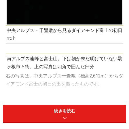
中央アルプス・千畳敷から見るダイアモンド富士の初日
の出
南アルプス連峰と富士山。下は朝が未だ明けていない駒
ヶ根市々街。上の写真は四角で囲んだ部分
右の写真は、中央アルプス千畳敷（標高2,612m）からダ
イアモンド富士の初日の出を撮ったものです。
千畳敷は、2万年も前、氷河の浸食作用によって山頂近
くにできた半円形の窪地（圏谷）につけられた名前で、
続きを読む
標高2,612mの場所にあります。