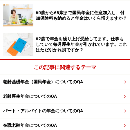
があります。2026年度の支給停止基準額は65万円で、老
60歳から65歳まで国民年金に任意加入し、付
齢厚生年金の報酬比例部分の月額と総報酬月額相当額
加保険料も納めると年金はいくら増えますか？
（おおよその給与収入など）の合計がこれを超えると、
老齢厚生年金の一部または全部が支給停止されます。
62歳で年金を繰り上げ受給してます。仕事も
※専門家に取り上げてほしい質問がある人は
こちらから
していて毎月厚生年金が引かれています。これ
はただ引かれ損ですか？
応募するか、コメント欄への書き込みをお願いします。
監修・文／深川 弘恵（ファイナンシャルプランナー）
この記事に関連するテーマ
※記事内容は執筆時点のものです。最新の内容をご確認くださ
老齢基礎年金（国民年金）についてのQA
い。
本記事の内容は一般的な情報提供を目的としており、特定の金融
商品や投資行動を推奨するものではありません。
老齢厚生年金についてのQA
投資や資産運用に関する最終的なご判断はご自身の責任において
行ってください。
パート・アルバイトの年金についてのQA
掲載情報の正確性・完全性については十分に配慮しております
が、その内容を保証するものではなく、これに基づく損失・損害
などについて当社は一切の責任を負いません。
在職老齢年金についてのQA
最新の情報や詳細については、必ず各金融機関やサービス提供者