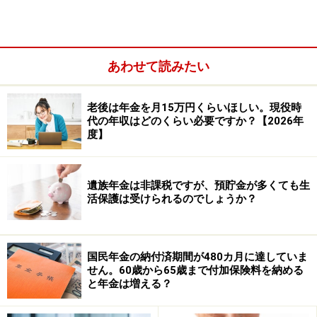
ほど年金額は増える仕組みです。
あわせて読みたい
老後は年金を月15万円くらいほしい。現役時
代の年収はどのくらい必要ですか？【2026年
度】
遺族年金は非課税ですが、預貯金が多くても生
活保護は受けられるのでしょうか？
今回のケースでは、65歳から68歳までの3年間、年収450
国民年金の納付済期間が480カ月に達していま
万円で働くとのことなので、月収にすると約37万5000円
せん。60歳から65歳まで付加保険料を納める
です。この金額をもとに、平成15年4月以降の加入期間
と年金は増える？
に使う計算式で概算すると、増える老齢厚生年金額は次