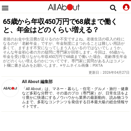
65歳から年収450万円で68歳まで働く
と、年金はどのくらい増える？
老後のお金や生活費が足りるのか不安ですよね。老後生活の収入の柱に
なるのが「老齢年金」ですが、年金制度にまつわることは難しい用語が
多くて、ますます不安になってしまう人もいるのではないでしょうか。
そんな年金初心者の方の疑問に専門家が回答します。今回は、65歳から
年金を受け取りながら年収450万円で68歳まで働いた場合、老齢厚生年金
がどのくらい増えるのかについてです。専門家に質問がある人はコメン
ト欄に書き込みをお願いします。※サムネイル画像：PIXTA
更新日：
2026年04月27日
All About 編集部
「All About」は、マネー・暮らし・住宅・グルメ・旅行・健康
など多彩な分野で、その道のプロ（専門家）が、日常生活をよ
り豊かに快適にするノウハウから業界の最新動向、読み物コラ
ムまで、多彩なコンテンツを発信する日本最大級の総合情報サ
イトです。