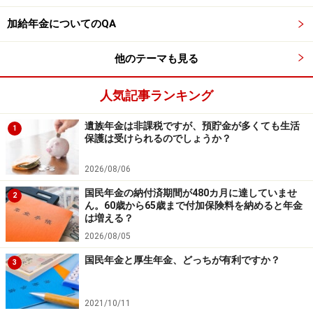
の公式情報をご確認ください。
加給年金についてのQA
【編集部からのお知らせ】
・「家計」について、
アンケート（2026/8/31まで）
を実施
他のテーマも見る
中です！
※抽選で20名にAmazonギフト券1000円分プレゼント
人気記事ランキング
※謝礼付きの限定アンケートやモニター企画に参加が可能に
なります
遺族年金は非課税ですが、預貯金が多くても生活
1
保護は受けられるのでしょうか？
2026/08/06
国民年金の納付済期間が480カ月に達していませ
2
ん。60歳から65歳まで付加保険料を納めると年金
は増える？
2026/08/05
国民年金と厚生年金、どっちが有利ですか？
3
2021/10/11