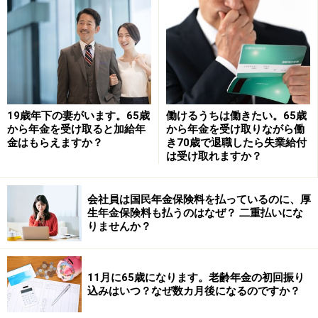
のようになります。
※昭和21年4月1日以前生まれの人については、給付乗率
が異なります。経過的加算は考慮していません。
37万5000円×5.481／1000×36カ月＝約7万3994円
したがって、3年間厚生年金に加入して働いた場合、老
19歳年下の妻がいます。65歳
働けるうちは働きたい。65歳
から年金を受け取ると加給年
から年金を受け取りながら働
齢厚生年金は年額で約7万4000円増える目安です。月額
金はもらえますか？
き70歳で退職したら失業給付
にすると約6166円の増加になります。
は受け取れますか？
ただし、実際に増える年金額は、これまでの加入記録や
会社員は国民年金保険料を払っているのに、厚
標準報酬、経過的加算の有無などによって変わります。
生年金保険料も払うのはなぜ？ 二重払いにな
そのため、正確な金額を知りたい場合は、ねんきん定期
りませんか？
便やねんきんネット、年金事務所で確認するのが確実で
す。
11月に65歳になります。老齢年金の初回振り
込みはいつ？なぜ数カ月後になるのですか？
また、60歳以降に厚生年金に加入しながら老齢厚生年金
を受け取る場合は、在職老齢年金制度の対象になること