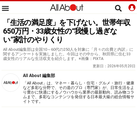
「生活の満足度」を下げない。世帯年収
650万円・33歳女性の“我慢し過ぎな
い”家計のやりくり
All About編集部は全国10～60代の250人を対象に「月々の出費と内訳」に
関するアンケートを実施しました。今回はその中から、秋田県に住む33
歳女性のリアルな生活収支を紹介します。※画像：PIXTA
更新日：
2026年05月20日
All About 編集部
「All About」は、マネー・暮らし・住宅・グルメ・旅行・健康
など多彩な分野で、その道のプロ（専門家）が、日常生活をよ
り豊かに快適にするノウハウから業界の最新動向、読み物コラ
ムまで、多彩なコンテンツを発信する日本最大級の総合情報サ
イトです。