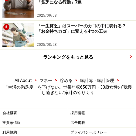
「貧乏になる行動」7選
2025/09/08
「一生貧乏」はスーパーのカゴの中に表れる？
5
「お金持ちカゴ」に変える4つの工夫
2025/08/28
ランキングをもっと見る
>
>
>
>
All About
マネー
貯める
家計簿・家計管理
「生活の満足度」を下げない。世帯年収650万円・33歳女性の“我慢
し過ぎない”家計のやりくり
会社概要
採用情報
投資家情報
広告掲載
利用規約
プライバシーポリシー