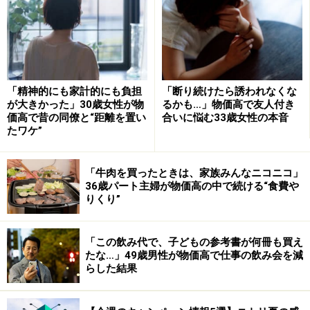
メリハリをつけ、日用品はセール時にまとめて購入しま
す。また、ポイントやキャッシュレス決済による還元を
活用し、固定費は定期的に見直して小さな節約を積み重
ねることを意識しています」と教えてくれました。
「精神的にも家計的にも負担
「断り続けたら誘われなくな
が大きかった」30歳女性が物
るかも…」物価高で友人付き
今後については、「急な出費や子どもの教育費などに備
価高で昔の同僚と“距離を置い
合いに悩む33歳女性の本音
えて、少しずつ貯蓄を増やしていきたいと考えていま
たワケ”
す。また、固定費の見直しや無理のない範囲での資産形
成にも関心があります。収入を増やす努力も意識しなが
「牛肉を買ったときは、家族みんなニコニコ」
ら、長期的に安心して暮らせる生活基盤を整えていくこ
36歳パート主婦が物価高の中で続ける“食費や
りくり”
とを目標にしています」と回答しました。
＜調査概要＞
「この飲み代で、子どもの参考書が何冊も買え
月々の出費と内訳に関するアンケート
たな…」49歳男性が物価高で仕事の飲み会を減
らした結果
調査方法：インターネットアンケート
調査実施日：2026年2月12日