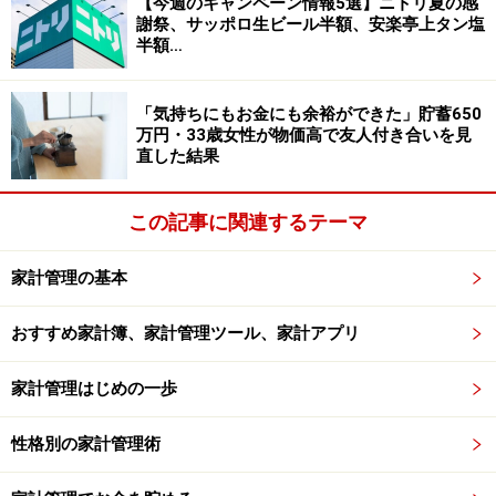
調査対象：全国10～60代の250人（男性：77人、女性：
【今週のキャンペーン情報5選】ニトリ夏の感
謝祭、サッポロ生ビール半額、安楽亭上タン塩
168人、回答しない：4人、その他：1人）
半額…
※回答者のコメントは原文のまま記載しています。
「気持ちにもお金にも余裕ができた」貯蓄650
※本記事の出費内訳はアンケートの回答に基づいた「主
万円・33歳女性が物価高で友人付き合いを見
な項目」のみを記載しています。回答に含まれない社会
直した結果
保険料や税金、民間の保険料、不定期な支出、使途不明
金などは考慮されていないため、収支合計が一致しない
この記事に関連するテーマ
場合があります。
家計管理の基本
※本記事で紹介している人物のプロフィールや数値など
は、プライバシー保護のため編集部で一部改変している
おすすめ家計簿、家計管理ツール、家計アプリ
場合があります。
家計管理はじめの一歩
※記事内容は執筆時点のものです。最新の内容をご確認くださ
い。
性格別の家計管理術
本記事の内容は一般的な情報提供を目的としており、特定の金融
商品や投資行動を推奨するものではありません。
投資や資産運用に関する最終的なご判断はご自身の責任において