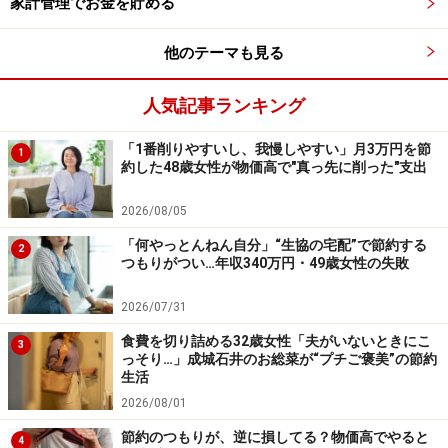
家計管理でお金を貯める
行ってください。
掲載情報の正確性・完全性については十分に配慮しております
が、その内容を保証するものではなく、これに基づく損失・損害
他のテーマも見る
などについて当社は一切の責任を負いません。
最新の情報や詳細については、必ず各金融機関やサービス提供者
の公式情報をご確認ください。
人気記事ランキング
【編集部からのお知らせ】
「1番削りやすいし、我慢しやすい」月3万円を節
1
・「家計」について、
アンケート（2026/8/31まで）
を実施
約した48歳女性が物価高で"真っ先に削った"支出
中です！
※抽選で20名にAmazonギフト券1000円分プレゼント
2026/08/05
※謝礼付きの限定アンケートやモニター企画に参加が可能に
「何やっとんねん自分」“生協の宅配”で節約する
なります
2
つもりがつい…年収340万円・49歳女性の失敗
2026/07/31
食費を切り詰める32歳女性「夫がいないときにこ
3
っそり…」成城石井のお総菜が“プチご褒美”の節約
生活
2026/08/01
節約のつもりが、逆に損してる？物価高でやると
4