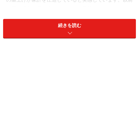
と同じ感覚で買い物をするとすぐ予算を超えてしまうた
め、特売やポイント還元を意識するようになりました。
続きを読む
一方で、必要以上に我慢し過ぎると生活の満足度が下が
るため、メリハリをつけて支出管理することを大切にし
ています」
家計に大きな影響があるものの、意識的に工夫を凝らし
ている努力がうかがえます。
まとめ買いと在庫管理を徹底
【秋田県在住33歳女性世帯、収入状況と1カ月の主な出
費内訳】
・
家族構成：既婚（子あり）
・
雇用形態：正社員
・
職業：情報通信業