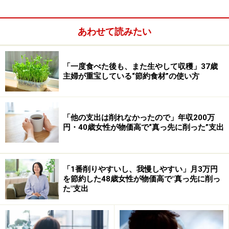
・
世帯年収：650万円
・
貯蓄額：500万円
あわせて読みたい
・
家賃（住宅ローン）：5万円
・
間取り：2LDK
・
食費：4万5000円
「一度食べた後も、また生やして収穫」37歳
主婦が重宝している“節約食材”の使い方
・
交際費：2万円
・
電気代：1万円
・
ガス代：4000円
「他の支出は削れなかったので」年収200万
・
水道代：3000円
円・40歳女性が物価高で“真っ先に削った”支出
・
通信費：5000円
・車の維持費：2万5000円
・
毎月貯蓄に回している額：2万円
「1番削りやすいし、我慢しやすい」月3万円
を節約した48歳女性が物価高で"真っ先に削っ
た"支出
生活のやりくりのポイントは「買い物は週単位で予算を
決め、まとめ買いと在庫管理を徹底することで無駄遣い
を減らしています。外食やコンビニ利用は回数を決めて