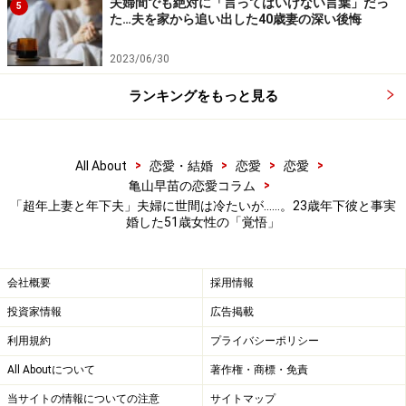
夫婦間でも絶対に「言ってはいけない言葉」だっ
5
ったため、実力行使で家を出たのだ。
た…夫を家から追い出した40歳妻の深い後悔
2023/06/30
「一人暮らしを満喫していたし、そんな年下の子と恋愛
する気もなかったから、あなたのことは息子のように思
ランキングをもっと見る
ってる。思い切り自分の人生を生きてほしいと言った
ら、僕の人生にはあなたが必要なんだと言われて。必死
>
>
>
>
All About
恋愛・結婚
恋愛
恋愛
の形相で訴えてくる彼に心揺さぶられたのは事実です。
>
亀山早苗の恋愛コラム
でも常識的に考えて、男女の関係はなれない。何度もそ
「超年上妻と年下夫」夫婦に世間は冷たいが……。23歳年下彼と事実
う言ったし、彼も一時期は分かったと言っていたんです
婚した51歳女性の「覚悟」
が」
会社概要
採用情報
深夜に彼が泥酔してやってきて……
投資家情報
広告掲載
彼はどうしても諦めきれなかったようだ。彼が無事に就
利用規約
プライバシーポリシー
職してからも食事をしたり飲みに行ったりする関係が続
All Aboutについて
著作権・商標・免責
いた。そしてある日、深夜に彼が泥酔してやってきた。
当サイトの情報についての注意
サイトマップ