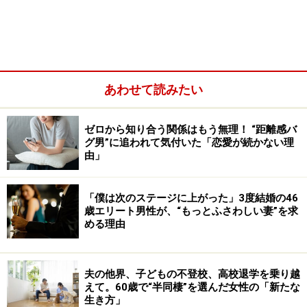
あわせて読みたい
ゼロから知り合う関係はもう無理！ “距離感バ
グ男”に追われて気付いた「恋愛が続かない理
男が年上なのが当たり前、男の経済力に女が頼る方が普
由」
通、年下の女が年上の男に従う方がうまくいく。そんな
従来の夫婦関係にとらわれている人たちがまだ多いとい
「僕は次のステージに上がった」3度結婚の46
うことなのだろうか。
歳エリート男性が、“もっとふさわしい妻”を求
める理由
著名人にも多い超年上妻
フランスのマクロン大統領は、1977年12月生まれの47
夫の他界、子どもの不登校、高校退学を乗り越
えて。60歳で“半同棲”を選んだ女性の「新たな
歳、妻のブリジットさんは1953年4月生まれの72歳。現
生き方」