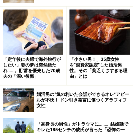
在の年の差は25歳だ。2007年に29歳と54歳で結婚した
が、出会いはブリジットさんが教師をしているときの教
え子が彼で、しかも彼女の娘の同級生だったという。
日本のプロ野球界で活躍したペタジーニ選手は25歳年上
の女性と結婚していたが、彼女もまた彼の友達の母親だ
った。
「定年後に夫婦で海外旅行が
「小さい男！」35歳女性
したい」妻の夢は突然絶た
を“浪費家認定”した婚活男
漫才コンビ・ナイツの師匠でもある内海桂子さんは、24
れ……。貯蓄を優先した70歳
性。その「貧乏くさすぎる理
夫の「深い後悔」
由」とは
歳年下で実娘と同じ年齢の男性と69歳で事実婚、77歳の
ときに結婚式を挙げて婚姻届を出している。
婚活男の“気の利いた会話ができるオレ”アピー
ルが不快！ ドン引き発言に傷つくアラフィフ
フランスの著名な作家・マルグリット・デュラスが晩年
女性
の16年間を一緒に過ごしたのは、デュラスの作品を愛す
る38歳年下の男性・ヤンだった。デュラスが亡くなった
「高身長の男性」がトラウマに……。結婚話で
あと、その一人息子といろいろ揉めたようだが、ヤンは
キレた185センチの彼氏が言った「恐怖の一