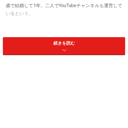
歳で結婚して1年。二人でYouTubeチャンネルも運営して
いるという。
ただ、世間の論調は「今どき、年の差なんてあってもな
くても、うまくいく人はいくしいかない人はいかないも
続きを読む
の。好きなように生きればいいよね」という肯定的なも
のがある一方、「あと10年もしたら介護が始まるんじゃ
ないの」「この年齢では、すぐに男は女性を性的対象と
は見られなくなる」などとどこか冷たい意見も多い。男
女が逆だったら、こういう声は出てこないのかもしれな
い。