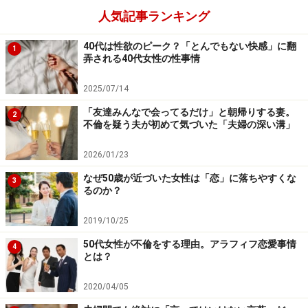
ミツエさん（51歳）は照れながらそう言った。彼は、彼
人気記事ランキング
女の娘の高校時代の後輩だという。昔は家に遊びに来た
40代は性欲のピーク？「とんでもない快感」に翻
1
こともあるそうだ。
弄される40代女性の性事情
2025/07/14
「当時からよく彼に相談ごとを持ち込まれていました。
娘の後輩ということもあって、私はまったく彼を男性と
「友達みんなで会ってるだけ」と朝帰りする妻。
2
不倫を疑う夫が初めて気づいた「夫婦の深い溝」
して意識していなかった。でも彼が大学生のころ、私の
職業に興味があるから話を聞かせてほしいと改まって言
2026/01/23
われて……。仕事の内容を知ってもらうために、私が所属
なぜ50歳が近づいた女性は「恋」に落ちやすくな
3
している企業に来てもらって社内を案内したこともあっ
るのか？
た。お礼にと食事に誘われ、そこで初めて告白されまし
2019/10/25
た」
50代女性が不倫をする理由。アラフィフ恋愛事情
4
とは？
ちょうどそのころ、娘が社会人になったのを機にミツエ
さんは夫から離れて一人で暮らし始めていた。夫とは性
2020/04/05
格が合わず、離婚を切り出したのだが応じてもらえなか