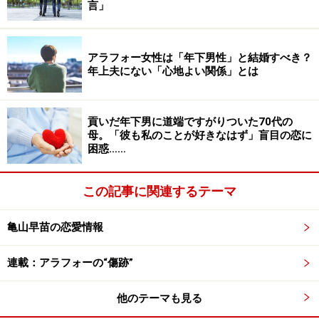
2014年に逝去。愛するデュラスと合葬されてモンパルナ
言」
スの墓地に眠っている。
アラフォー女性は「年下男性」と結婚すべき？
女性が大幅に年上だとうまくいかないとか、女性の方が
年上夫にない「心地よい関係」とは
高収入だとダメだとか、結婚は愛情だけではやっていけ
ないだとか……。どれも現実的な意見なのかもしれない
貢いだ年下男に道端ですがりついた70代の
が、それでもうまくいくカップルはいるし、ごく“常識的
母。「彼も私のことが好きなはず」盲目の恋に
な”結婚であっても別れるときは別れるものだ。人はドラ
困惑……
マティックな恋愛に憧れる一方で、それを現実のものと
して生きている人には難点を見つけて嫉妬をおさめよう
この記事に関連するテーマ
とするのかもしれない。
亀山早苗の恋愛情報
23歳年下の彼と事実婚
連載：アラフォーの“傷跡”
「今、一緒に暮らしているのは23歳年下の男性なんで
す」
他のテーマも見る