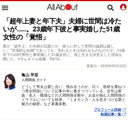
「超年上妻と年下夫」夫婦に世間は冷た
いが……。23歳年下彼と事実婚した51歳
女性の「覚悟」
妻が「超年上」の夫婦が話題だが、彼らに対して世間の論調は厳し
い。“常識的な結婚”であっても、別れるときは別れるものなのだが。23歳
年下の20代男性と事実婚した51歳女性に、彼と生きる決意をした理由を
聞いた。※サムネイル画像：PIXTA
更新日：
2025年09月22日
亀山 早苗
人間関係 ガイド
どうして男女は愛し合い、憎み合うのか。日々、取材を重ねつ
つ男女関係について記事や本に書きつづっている。近年は家
族・友人・職場などの人間関係全般や、お金が絡む人間関係の
トラブルについても執筆。『くまモン力－人を惹きつける愛と
魅力の秘密』など著書多数。
プロフィール詳細
執筆記事一覧