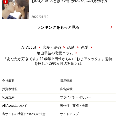
おいしいキスとは？相性がいいキスの見分け方
5
「結局、彼自身、結婚したいのにできない、女性にアプ
2020/01/10
ローチするのがもともと苦手ということもあって、たま
たま社内で見かけた私と付き合いたいと気持ちが盛り上
ランキングをもっと見る
がってしまったようです。どこの誰か分からないという
状況ではなかったけど、今どき、思い込みだけでとんで
もない行動をしたり、逆恨みされたりということもある
>
>
>
>
All About
恋愛・結婚
恋愛
恋愛
>
亀山早苗の恋愛コラム
から、私も怖かったですよ」
「あなたが好きです」11歳年上男性からの「おじアタック」。恐怖
を感じた29歳女性の対応とは
特に会社の行き帰りには気を付けていたという。駅から
会社までは顔見知りがいれば一緒に歩いてもらうことに
会社概要
採用情報
し、会社から家に帰るときは友達に電話をかけたり、話
投資家情報
広告掲載
す相手がいなければ「エア電話」で話すフリをしたりし
ながらしのいでいた。
利用規約
プライバシーポリシー
All Aboutについて
著作権・商標・免責
受け入れてくれるという思い込みが怖い
当サイトの情報についての注意
サイトマップ