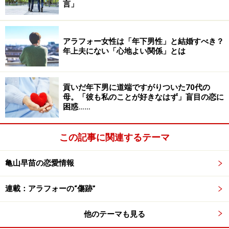
言」
「でも3日後、また手紙が来たんです。今度は妙に軽い
調子で、『ボクはカラオケが好きなんです。今度一緒に
アラフォー女性は「年下男性」と結婚すべき？
行ってもらえませんか』って。いや、まず相手の趣味を
年上夫にない「心地よい関係」とは
聞くのが先だろと思いました。こういうところが『お
じ』なんですよね」
貢いだ年下男に道端ですがりついた70代の
母。「彼も私のことが好きなはず」盲目の恋に
そのままにしておくと暴走する可能性もなきにしもあら
困惑……
ずだと判断した彼女は、まずは自分の上司に相談した。
こちらも40歳だが、家庭があり、部下にも信頼されてい
この記事に関連するテーマ
る。
亀山早苗の恋愛情報
「社内でうまく調整してやめさせる。それでいいか、も
っと大ごとにするかと聞かれました。とにかくやめてく
連載：アラフォーの“傷跡”
れればいいけど逆恨みされるのが怖いと答え、私の上司
と彼の上司が直接話し合ってくれたみたいです。手紙の
他のテーマも見る
ことはまず伏せて、彼の上司が『最近、どうなの？』と