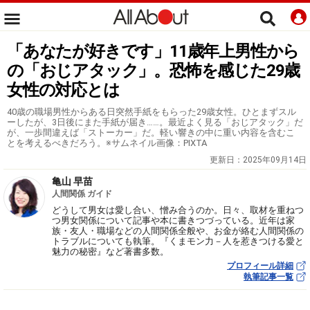
「あなたが好きです」11歳年上男性から
の「おじアタック」。恐怖を感じた29歳
女性の対応とは
40歳の職場男性からある日突然手紙をもらった29歳女性。ひとまずスル
ーしたが、3日後にまた手紙が届き……。最近よく見る「おじアタック」だ
が、一歩間違えば「ストーカー」だ。軽い響きの中に重い内容を含むこ
とを考えるべきだろう。※サムネイル画像：PIXTA
更新日：
2025年09月14日
亀山 早苗
人間関係 ガイド
どうして男女は愛し合い、憎み合うのか。日々、取材を重ねつ
つ男女関係について記事や本に書きつづっている。近年は家
族・友人・職場などの人間関係全般や、お金が絡む人間関係の
トラブルについても執筆。『くまモン力－人を惹きつける愛と
魅力の秘密』など著書多数。
プロフィール詳細
執筆記事一覧