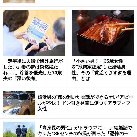
こには自分がいかにあなたを好きかということが連綿と
つづられていたからだ。
「とりあえず同僚に、この人どういう人だっけと聞いた
ら、彼女は前に部署が同じだったことがあるらしくて、
『超秀才、くそまじめ。仕事はできるけど独創性はない
な』と端的に教えてくれました。彼がどうかしたのと言
「定年後に夫婦で海外旅行が
「小さい男！」35歳女性
われて、実は手紙をもらったんだけどと話しました。そ
したい」妻の夢は突然絶た
を“浪費家認定”した婚活男
のときは手紙は見せていません。彼のプライバシーとプ
れ……。貯蓄を優先した70歳
性。その「貧乏くさすぎる理
夫の「深い後悔」
由」とは
ライドに配慮したんです」
婚活男の“気の利いた会話ができるオレ”アピー
スルーでいいんじゃないのと同僚に言われたため、彼女
ルが不快！ ドン引き発言に傷つくアラフィフ
は返事をしなかった。そもそも「手紙なんて重いわ」と
女性
感じていた。
「高身長の男性」がトラウマに……。結婚話で
上司に相談することに
キレた185センチの彼氏が言った「恐怖の一