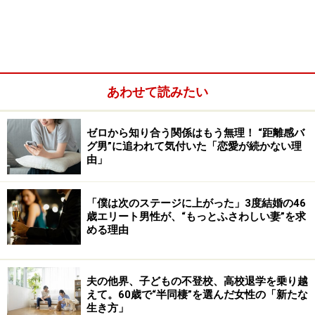
身男性からでした。名前を見ても、えっと思うほど、印
象が薄かった。部署が違うから仕事でも行き来がない
し、顔が合えば会釈くらいはしますが、ほとんど話した
こともないはず」
あわせて読みたい
ゼロから知り合う関係はもう無理！ “距離感バ
グ男”に追われて気付いた「恋愛が続かない理
由」
「僕は次のステージに上がった」3度結婚の46
歳エリート男性が、“もっとふさわしい妻”を求
める理由
夫の他界、子どもの不登校、高校退学を乗り越
えて。60歳で“半同棲”を選んだ女性の「新たな
メグミさん（29歳）は、手紙を読んでびっくりした。そ
生き方」