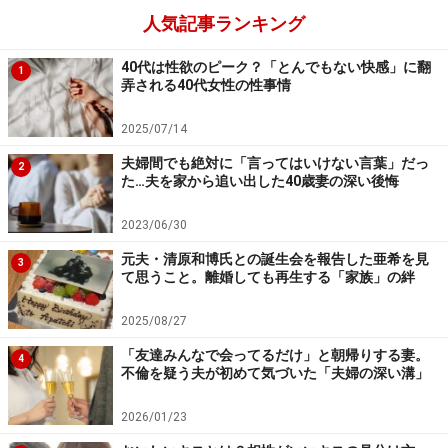
人気記事ランキング
彼に声をかけてくれることになったと上司から報告を受
けました。生意気な言い方ですが、上司同士が常識的な
40代は性欲のピーク？「とんでもない快感」に翻
1
人たちだったからよかった」
弄される40代女性の性事情
2025/07/14
上司に声をかけられた彼は、「片思いをしている」とい
夫婦間でも絶対に「言ってはいけない言葉」だっ
うようなことを話したそうだ。彼自身も苦しかったのか
2
た…夫を家から追い出した40歳妻の深い後悔
もしれない。結局、上司からも彼からも、メグミさんの
名前は俎上（そじょう）に乗らないまま、「下手なアプ
2023/06/30
ローチはしない」という約束を取りつけたという。
元夫・清原和博氏との誕生会を報告した亜希を見
3
て思うこと。離婚しても再生する「家族」の絆
彼は社内のカウンセラーに相談
2025/08/27
ことを深刻に受け取った彼の上司は、さりげなく社内の
「友達みんなで会ってるだけ」と朝帰りする妻。
4
不倫を疑う夫が初めて気づいた「夫婦の深い溝」
カウンセラーを紹介したようだ。社内カウンセラーは誰
もが気軽に相談ごとを持ち込める雰囲気があるため、彼
2026/01/23
もそれほど気負わずに訪れたらしい。