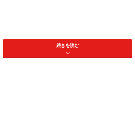
続きを読む
もちろん、年齢差のある恋愛や結婚も多いから、自分だ
って受け入れてもらえるだろうと思うのかもしれない
が、男性は相手の反応をよく見ること、そして「おじア
タック」された女性たちもその気がないなら早いうちに
対応策を考えた方がよさそうだ。
職場だから気を遣ってしまった
「ある日、職場の私の机に、書類で隠すようにして手紙
が置いてあったんです。階下のフロアにある課の40歳独