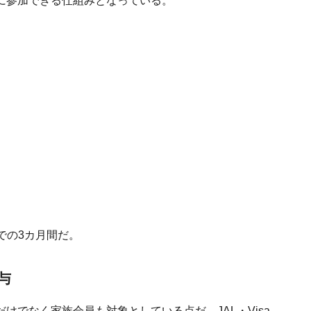
に参加できる仕組みとなっている。
までの3カ月間だ。
与
けでなく家族会員も対象としている点だ。JAL・Visa