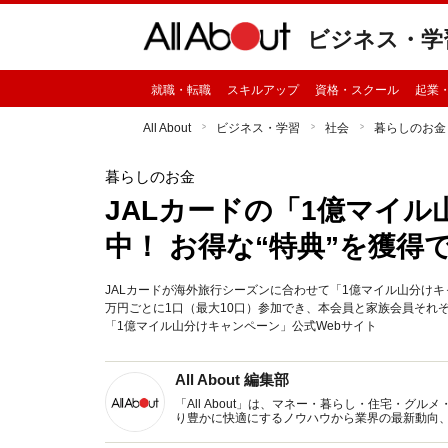
ビジネス・学
就職・転職
スキルアップ
資格・スクール
起業
All About
ビジネス・学習
社会
暮らしのお金
暮らしのお金
JALカードの「1億マイ
中！ お得な“特典”を獲得
JALカードが海外旅行シーズンに合わせて「1億マイル山分けキャ
万円ごとに1口（最大10口）参加でき、本会員と家族会員それ
「1億マイル山分けキャンペーン」公式Webサイト
All About 編集部
「All About」は、マネー・暮らし・住宅・
り豊かに快適にするノウハウから業界の最新動向
イトです。