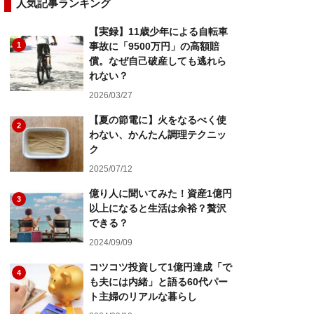
人気記事ランキング
【実録】11歳少年による自転車
1
事故に「9500万円」の高額賠
償。なぜ自己破産しても逃れら
れない？
2026/03/27
【夏の節電に】火をなるべく使
2
わない、かんたん調理テクニッ
ク
2025/07/12
億り人に聞いてみた！資産1億円
3
以上になると生活は余裕？贅沢
できる？
2024/09/09
コツコツ投資して1億円達成「で
4
も夫には内緒」と語る60代パー
ト主婦のリアルな暮らし