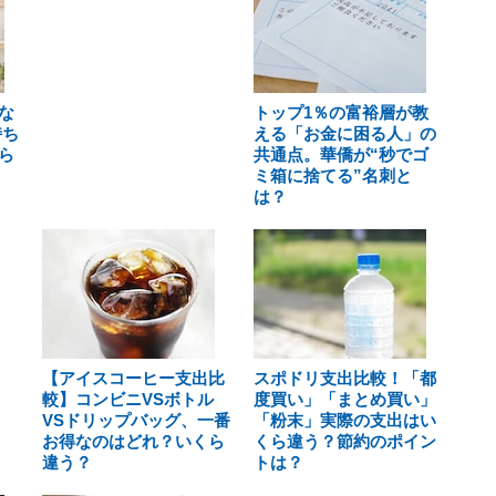
な
トップ1％の富裕層が教
持ち
える「お金に困る人」の
ら
共通点。華僑が“秒でゴ
ミ箱に捨てる”名刺と
は？
【アイスコーヒー支出比
スポドリ支出比較！「都
較】コンビニVSボトル
度買い」「まとめ買い」
VSドリップバッグ、一番
「粉末」実際の支出はい
お得なのはどれ？いくら
くら違う？節約のポイン
違う？
トは？