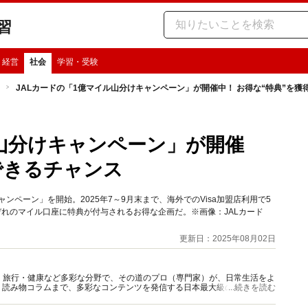
習
・経営
社会
学習・受験
JALカードの「1億マイル山分けキャンペーン」が開催中！ お得な“特典”を獲
ル山分けキャンペーン」が開催
できるチャンス
ンペーン」を開始。2025年7～9月末まで、海外でのVisa加盟店利用で5
ぞれのマイル口座に特典が付与されるお得な企画だ。※画像：JALカード
更新日：2025年08月02日
グルメ・旅行・健康など多彩な分野で、その道のプロ（専門家）が、日常生活をよ
、読み物コラムまで、多彩なコンテンツを発信する日本最大級の総合情報サ
...続きを読む