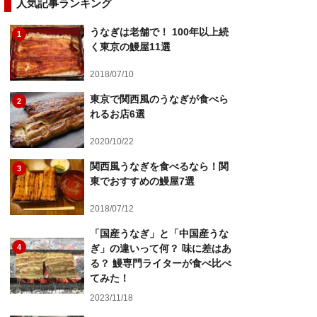
人気記事ランキング
うなぎは老舗で！ 100年以上続
1
く東京の鰻屋11選
2018/07/10
東京で関西風のうなぎが食べら
2
れるお店6選
2020/10/22
関西風うなぎを食べるなら！関
3
東でおすすめの鰻屋7選
2018/07/12
「国産うなぎ」と「中国産うな
4
ぎ」の違いって何？ 味に差はあ
る？ 鰻専門ライターが食べ比べ
てみた！
2023/11/18