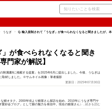
うなぎ
Q. 輸入規制されて「うなぎ」が食べられなくなると聞きましたが、
なぎ」が食べられなくなると聞き
専門家が解説】
の附属書IIに掲載する提案」を2025年6月に提出しました。今後、うなぎは
に取材しました。※サムネイル画像：筆者撮影
更新日：2025年07月30日
鰻オタク。2000年頃より鰻屋さん探訪を始め、2010年にうなぎ専門サ
なぎ愛好会ブログ」として鰻の魅力を発信中。現在の鰻屋さんレポート掲載
...続きを読む
経験もあり。