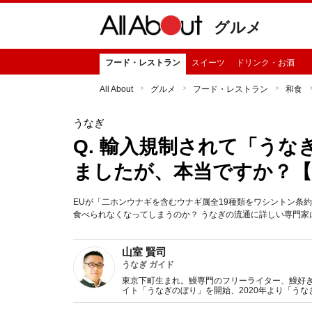
グルメ
フード・レストラン
スイーツ
ドリンク・お酒
All About
グルメ
フード・レストラン
和食
うなぎ
Q. 輸入規制されて「う
ましたが、本当ですか？【
EUが「二ホンウナギを含むウナギ属全19種類をワシントン条約
食べられなくなってしまうのか？ うなぎの流通に詳しい専門家
山室 賢司
うなぎ ガイド
東京下町生まれ。鰻専門のフリーライター、鰻好きな
イト「うなぎのぼり」を開始、2020年より「う
数５００件超。テレビ・ラジオなどメディア出演