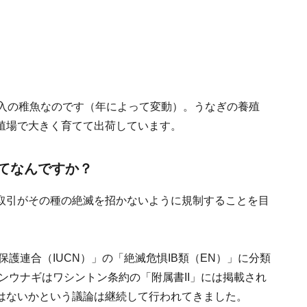
輸入の稚魚なのです（年によって変動）。うなぎの養殖
殖場で大きく育てて出荷しています。
ってなんですか？
取引がその種の絶滅を招かないように規制することを目
保護連合（IUCN）」の「絶滅危惧IB類（EN）」に分類
ホンウナギはワシントン条約の「附属書II」には掲載され
はないかという議論は継続して行われてきました。