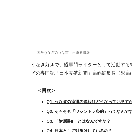
国産うなぎのうな重 ※筆者撮影
うなぎ好きで、鰻専門ライターとして活動する
ぎの専門誌「日本養殖新聞」高嶋編集長（※高
＜目次＞
Q1. うなぎの流通の現状はどうなっています
Q2. そもそも「ワシントン条約」ってなんで
Q3. 「附属書II」とはなんですか？
Q4. 日本として対策はしているの？