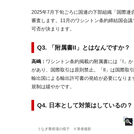
2025年7月下旬ごろに国連の下部組織「国際連
審査します。11月のワシントン条約締結国会議
可否が決まります。
Q3. 「附属書II」とはなんですか？
高嶋：
ワシントン条約掲載の附属書には「I」から
があり、国際取引は原則禁止。「II」は国際取
輸出国による輸出許可書の発給が必要になります
規制は緩やかです。
Q4. 日本として対策はしているの？
うなぎ養殖場の様子 ※筆者撮影