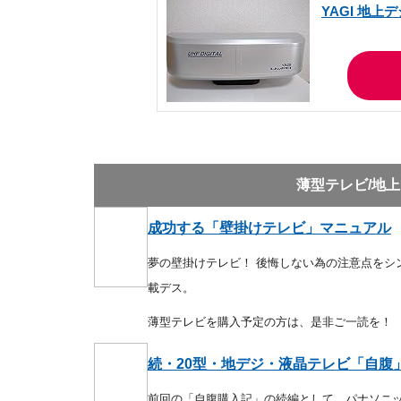
YAGI 地上
薄型テレビ/地
成功する「壁掛けテレビ」マニュアル
夢の壁掛けテレビ！ 後悔しない為の注意点をシ
載デス。
薄型テレビを購入予定の方は、是非ご一読を！
続・20型・地デジ・液晶テレビ「自腹
前回の「自腹購入記」の続編として、パナソニック