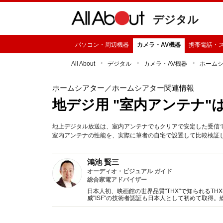
デジタル
パソコン・周辺機器
カメラ・AV機器
携帯電話・
All About
デジタル
カメラ・AV機器
ホーム
ホームシアター
／ホームシアター関連情報
地デジ用 "室内アンテナ"
地上デジタル放送は、室内アンテナでもクリアで安定した受信
室内アンテナの性能を、実際に筆者の自宅で設置して比較検証
鴻池 賢三
オーディオ・ビジュアル ガイド
総合家電アドバイザー
日本人初、映画館の世界品質"THX"で知られるT
威"ISF"の技術者認証も日本人として初めて取
ーへのライフスタイル提案まで幅広い情報発信を