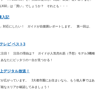
0LX60」は「買い」でしょうか？ それとも・・・
購入記
ン」対応にしたい！ ガイドが自腹購レポートします。 第一回は、
テレビ ベスト3
に注目！ 注目の理由は？ ガイドが人気売れ筋（予想）モデル3機種
 あなたにピッタリの一台が見つかる！
地上デジタル放送！
アが広がっています。 3大都市圏にお住まいなら、もう他人事ではあ
可能なエリアか確認してみましょう！