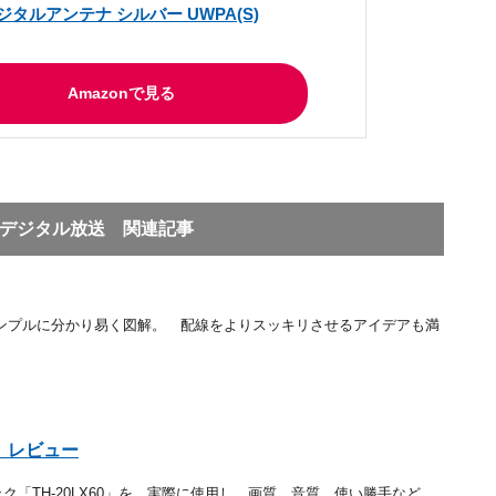
デジタルアンテナ シルバー UWPA(S)
Amazonで見る
上デジタル放送 関連記事
ンプルに分かり易く図解。 配線をよりスッキリさせるアイデアも満
」レビュー
「TH-20LX60」を、実際に使用し、画質、音質、使い勝手など、