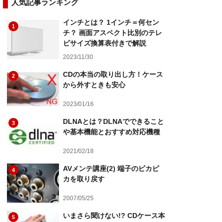
人気記事ランキング
インチとは？ 1インチ＝何セン
1
チ？ 画面アスペクト比別のテレ
ビサイズ換算表付きで解説
2023/11/30
CDの本当の取り出し方！ケース
2
から外すときも安心
2023/01/16
DLNAとは？DLNAでできること
3
や基本機能とおすすめ対応機種
2021/02/18
AVメンテ講座(2) 端子のピカピ
4
カを取り戻す
2007/05/25
いまさら聞けない!? CDケース本
5