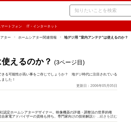
スマートフォン
IT・インターネット
シアター
ホームシアター関連情報
地デジ用 "室内アンテナ"は使えるのか？
は使えるのか？
(3ページ目)
できる可能性が高い事をご存じでしょうか？ 地デジ時代に注目されている
しました！
更新日：2006年05月05日
HX社認定ホームシアターデザイナー。映像機器の評価・調整法の世界的権
得。総合家電アドバイザーの資格も持ち、専門家向けの技術解説から一般ユーザ
...続きを読む
行っている。