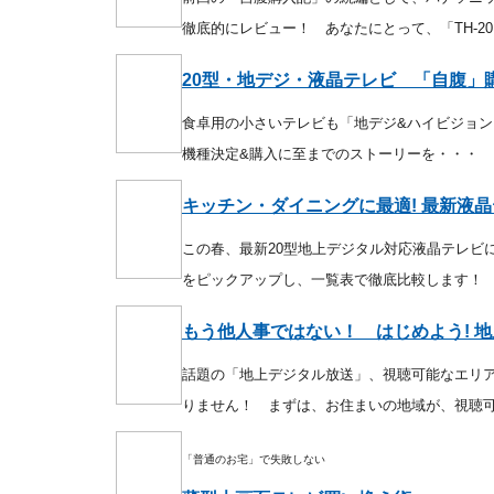
徹底的にレビュー！ あなたにとって、「TH-2
20型・地デジ・液晶テレビ 「自腹」
食卓用の小さいテレビも「地デジ&ハイビジョ
機種決定&購入に至までのストーリーを・・・
キッチン・ダイニングに最適! 最新液晶
この春、最新20型地上デジタル対応液晶テレビ
をピックアップし、一覧表で徹底比較します！
もう他人事ではない！ はじめよう! 
話題の「地上デジタル放送」、視聴可能なエリ
りません！ まずは、お住まいの地域が、視聴
「普通のお宅」で失敗しない