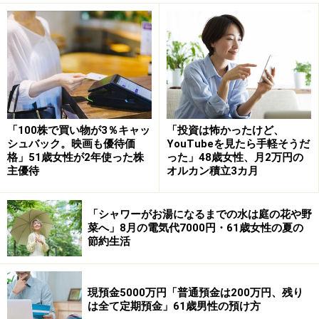
株主優待目的で最も買ってよかった銘柄は、
吉野家ホー
ルディングス＜9861＞
、
ミニストップ＜9946＞
、
日本マ
クドナルドホールディングス＜2702＞
、
イオン＜8267＞
だそう。
「子どもの株式投資教育を思い、株主優待で外食できる
「100株で買い物が3％キャッ
「投資は怖かったけど、
もの、カタログギフトを中心に10年来継続保有してき
シュバック。映画も優待価
YouTubeを見たら手軽そうだ
た」そうで、いずれも「家族で外食したり、子どもに優
格」51歳女性が2年使った株
った」48歳女性、月2万円の
主優待
オルカン積立3カ月
待券を渡して大学生活の1人暮らしの食費として喜んで
もらえた」思い入れのある銘柄だといいます。
「シャワーがお湯になるまでの水は庭の花や野
菜へ」8月の電気代7000円・61歳女性の夏の
現在は「子どもも社会人となり、株式投資に抵抗感なく
節約生活
実践することができたので、目的は果たせたかな」と投
稿者。
現預金5000万円「普通預金は200万円、残り
は全て定期預金」61歳男性の預け方
株主優待は「企業の応援もできるし、他のチェーン店と