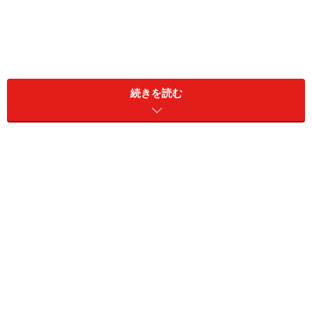
続きを読む
雇用形態：無職
世帯年収：本人200万円、配偶者200万円（不労所得と推
察）
金融資産：現預金1億円、リスク資産4億円
■リスク資産内訳
・海外投資：2億円
・暗号通貨：5000万円
・日本株：5000万円
・不動産：1億円