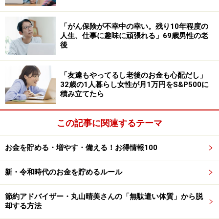
の比較もできるし、売却益も出せるし、世の中の勢力図
も分かるし、ありがたい」制度だとあります。
「がん保険が不幸中の幸い。残り10年程度の
人生、仕事に趣味に頑張れる」69歳男性の老
後
「今後は旅行関連の銘柄に投資を考えてい
ます」
「友達もやってるし老後のお金も心配だし」
優待の内容で重視しているポイントは「食事関連が特に
32歳の1人暮らし女性が月1万円をS&P500に
積み立てたら
興味があります。お金を出しては入らない店も、優待券
があれば入るので、新しい発見があります」とのこと。
この記事に関連するテーマ
ただ結局は、次第に「いつも同じ店を利用することにな
お金を貯める・増やす・備える！お得情報100
り、新鮮さがなくなる」とも。
新・令和時代のお金を貯めるルール
株主優待の魅力について、前述のように「子どもたちが
株式投資を実践で学べたこと、本人たちも（投資を）す
節約アドバイザー・丸山晴美さんの「無駄遣い体質」から脱
却する方法
るようになったこと」と語った投稿者。