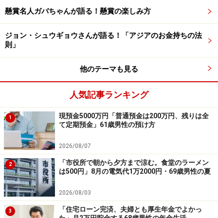
懸賞名人ガバちゃんが語る！懸賞の楽しみ方
今後は自分たちのために、「これから旅行などをしたい
ので、交通、飛行機、船、電車関連に投資したいと思っ
ジョン・シュウギョウさんが語る！「アジアのお金持ちの法
ています」とのことでした。
則」
他のテーマも見る
※皆さんの買ってよかった株主優待エピソードを
こちら
人気記事ランキング
から
ぜひお寄せください。エピソードの採用で3000円分
のAmazonギフト券をもれなくプレゼント
現預金5000万円「普通預金は200万円、残りは全
1
て定期預金」61歳男性の預け方
ーーーーーーーーーーーーーーーー
2026/08/07
※本文カッコ内の回答者コメントは原文に準拠していま
「市役所で朝から夕方まで涼む。食堂のラーメン
す
2
は500円」8月の電気代1万2000円・69歳男性の夏
※エピソードは投稿者の当時のものです。現在とはサー
ビスや金額などの情報が異なることがございます
2026/08/03
※投稿エピソードのため、内容の正確性を保証するもの
「住宅ローン完済、夫婦とも厚生年金でよかっ
3