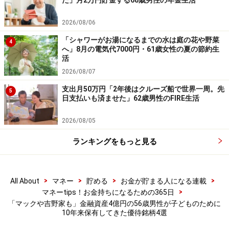
た」月2万円貯金する68歳男性の年金生活
ではございません
※特定銘柄について、投資の勧誘を目的としたものでは
2026/08/06
ございません。資産運用、投資はリスクを伴います。投
「シャワーがお湯になるまでの水は庭の花や野菜
4
資に関する最終判断は、御自身の責任でお願いします
へ」8月の電気代7000円・61歳女性の夏の節約生
活
※記事内容は執筆時点のものです。最新の内容をご確認くださ
2026/08/07
い。
本記事の内容は一般的な情報提供を目的としており、特定の金融
支出月50万円「2年後はクルーズ船で世界一周。先
5
商品や投資行動を推奨するものではありません。
日支払いも済ませた」62歳男性のFIRE生活
投資や資産運用に関する最終的なご判断はご自身の責任において
行ってください。
2026/08/05
掲載情報の正確性・完全性については十分に配慮しております
が、その内容を保証するものではなく、これに基づく損失・損害
などについて当社は一切の責任を負いません。
ランキングをもっと見る
最新の情報や詳細については、必ず各金融機関やサービス提供者
の公式情報をご確認ください。
>
>
>
>
All About
マネー
貯める
お金が貯まる人になる連載
【編集部からのお知らせ】
>
マネーtips！お金持ちになるための365日
・「家計」について、
アンケート（2026/8/31まで）
を実施
「マックや吉野家も」金融資産4億円の56歳男性が子どものために
中です！
10年来保有してきた優待銘柄4選
※抽選で20名にAmazonギフト券1000円分プレゼント
※謝礼付きの限定アンケートやモニター企画に参加が可能に