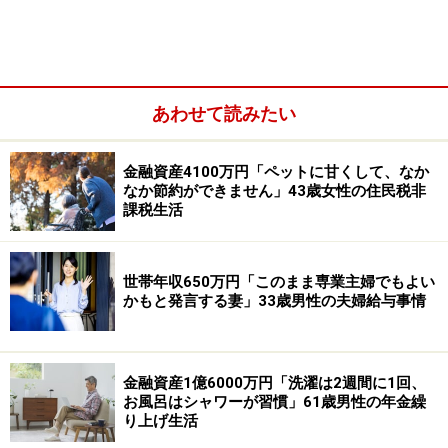
「おすすめ優待銘柄は吉野家、ミニストッ
プ、マクドナルド、イオン」
投資歴は「18年」、海外投資を中心にリスク資産約4億
あわせて読みたい
円を運用しているという50代の投稿者男性。
金融資産4100万円「ペットに甘くして、なか
なか節約ができません」43歳女性の住民税非
課税生活
世帯年収650万円「このまま専業主婦でもよい
かもと発言する妻」33歳男性の夫婦給与事情
金融資産1億6000万円「洗濯は2週間に1回、
お風呂はシャワーが習慣」61歳男性の年金繰
り上げ生活