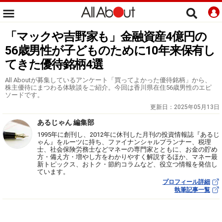
「マックや吉野家も」金融資産4億円の
56歳男性が子どものために10年来保有し
てきた優待銘柄4選
All Aboutが募集しているアンケート「買ってよかった優待銘柄」から、
株主優待にまつわる体験談をご紹介。今回は香川県在住56歳男性のエピ
ソードです。
更新日：
2025年05月13日
あるじゃん 編集部
1995年に創刊し、2012年に休刊した月刊の投資情報誌『あるじ
ゃん』をルーツに持ち、ファイナンシャルプランナー、税理
士、社会保険労務士などマネーの専門家とともに、お金の貯め
方・備え方・増やし方をわかりやすく解説するほか、マネー最
新トピックス、おトク・節約コラムなど、役立つ情報を発信し
ています。
プロフィール詳細
執筆記事一覧