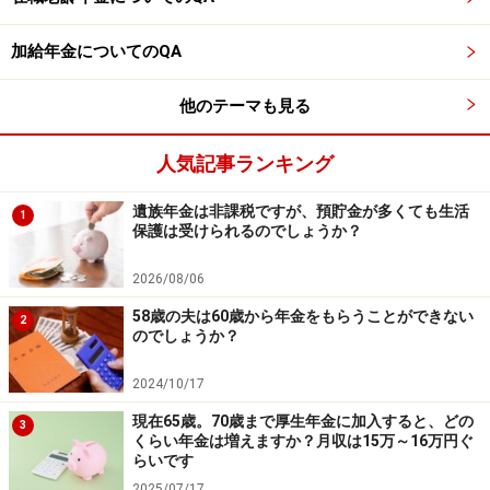
を超えると、在職老齢年金制度が適用され、特別支給の
老齢厚生年金や老齢厚生年金の全額もしくは一部が支給
加給年金についてのQA
停止になります。
他のテーマも見る
※年金プチ相談コーナーに取り上げてほしい質問がある
人気記事ランキング
人は
こちらから
応募するか、コメント欄への書き込みを
お願いします。
遺族年金は非課税ですが、預貯金が多くても生活
1
保護は受けられるのでしょうか？
監修・文／深川 弘恵（ファイナンシャルプランナー）
2026/08/06
※記事内容は執筆時点のものです。最新の内容をご確認くださ
58歳の夫は60歳から年金をもらうことができない
い。
2
のでしょうか？
本記事の内容は一般的な情報提供を目的としており、特定の金融
商品や投資行動を推奨するものではありません。
投資や資産運用に関する最終的なご判断はご自身の責任において
2024/10/17
行ってください。
掲載情報の正確性・完全性については十分に配慮しております
現在65歳。70歳まで厚生年金に加入すると、どの
3
が、その内容を保証するものではなく、これに基づく損失・損害
くらい年金は増えますか？月収は15万～16万円ぐ
などについて当社は一切の責任を負いません。
らいです
最新の情報や詳細については、必ず各金融機関やサービス提供者
2025/07/17