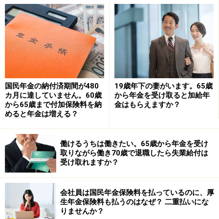
せん。
相談者「ポンタ」さんは、より多くの年金を受け取れる
ようにと検討されています。年金受給額が増えると、老
後生活の安定につながります。
国民年金の納付済期間が480
19歳年下の妻がいます。65歳
60歳以降も、国民年金を支払うことができる任意加入制
カ月に達していません。60歳
から年金を受け取ると加給年
度というものがあります。保険料納付済期間が最長480
から65歳まで付加保険料を納
金はもらえますか？
カ月になるまで任意加入して年金保険料を支払うことが
めると年金は増える？
できます。ただし60歳以降に厚生年金に加入して働く
と、国民年金の任意加入制度は利用できません。
働けるうちは働きたい。65歳から年金を受け
取りながら働き70歳で退職したら失業給付は
受け取れますか？
相談者「ポンタ」さんはパートで働く60歳とのこと。60
歳以降の厚生年金加入で、国民年金の加入期間も増やせ
会社員は国民年金保険料を払っているのに、厚
るのか？という質問ですが、国民年金の加入期間を増や
生年金保険料も払うのはなぜ？ 二重払いにな
すことはできません。国民年金の任意加入制度を利用し
りませんか？