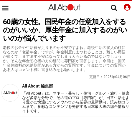
60歳の女性。国民年金の任意加入をする
のがいいか、厚生年金に加入するのがい
いのか悩んでいます
老後のお金や生活費が足りるのか不安ですよね。老後生活の収入の柱に
なるのが「老齢年金」ですが、年金制度にまつわることは、難しい用語
が多くて、ますます不安になってしまう人もいるのではないでしょう
か。そんな年金初心者の方の疑問に専門家が回答します。今回は、国民
年金保険料の未納期間がある方からの質問です。年金についての質問が
ある人はコメント欄に書き込みをお願いします。
更新日：
2025年04月06日
All About 編集部
「All About」は、マネー・暮らし・住宅・グルメ・旅行・健康
など多彩な分野で、その道のプロ（専門家）が、日常生活をよ
り豊かに快適にするノウハウから業界の最新動向、読み物コラ
ムまで、多彩なコンテンツを発信する日本最大級の総合情報サ
イトです。