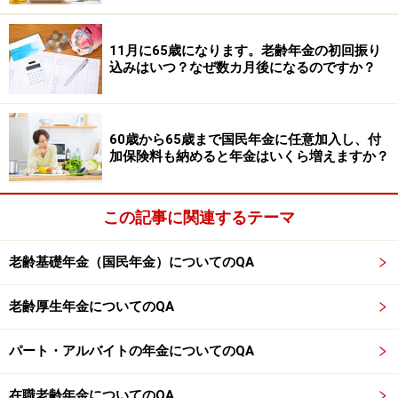
なければ、老齢基礎年金は満額になりません。ただし厚
生年金の加入期間が480月（40年）に満たない場合、60
11月に65歳になります。老齢年金の初回振り
歳以降、厚生年金に加入して働けば、厚生年金から経過
込みはいつ？なぜ数カ月後になるのですか？
的加算という老齢基礎年金相当額の年金を65歳以降受け
取れることになります。
60歳から65歳まで国民年金に任意加入し、付
加保険料も納めると年金はいくら増えますか？
老齢厚生年金は、収入金額が多いほど、加入期間が長く
なるほど、65歳以降にもらえる金額が多くなりますの
で、国民年金の任意加入制度を利用するよりも、厚生年
この記事に関連するテーマ
金に加入して働いたほうが将来もらえる年金は多くなる
でしょう。
老齢基礎年金（国民年金）についてのQA
注意点としては、60歳以降、厚生年金に加入して、特別
老齢厚生年金についてのQA
支給の老齢厚生年金や老齢厚生年金をもらう場合、老齢
パート・アルバイトの年金についてのQA
厚生年金の報酬比例部分の月額と、給与収入など（総報
酬月額相当額）が支給停止基準額51万円（令和7年度）
在職老齢年金についてのQA