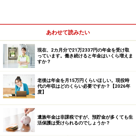
日本に住んでいる20歳以上60歳未満の人は、国民年金に
加入して保険料を納付する必要があります。
あわせて読みたい
現在、2カ月分で21万2337円の年金を受け取
っています。働き続けると年金はいくら増えま
すか？
老後は年金を月15万円くらいほしい。現役時
代の年収はどのくらい必要ですか？【2026年
度】
遺族年金は非課税ですが、預貯金が多くても生
国民年金保険料の納付済期間が480カ月（40年）に満た
活保護は受けられるのでしょうか？
ない場合は、老齢基礎年金を満額受け取ることはできま