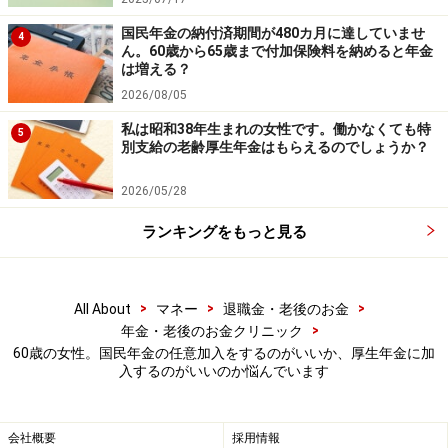
の公式情報をご確認ください。
国民年金の納付済期間が480カ月に達していませ
4
ん。60歳から65歳まで付加保険料を納めると年金
【編集部からのお知らせ】
は増える？
・「家計」について、
アンケート（2026/8/31まで）
を実施
中です！
2026/08/05
※抽選で20名にAmazonギフト券1000円分プレゼント
私は昭和38年生まれの女性です。働かなくても特
5
※謝礼付きの限定アンケートやモニター企画に参加が可能に
別支給の老齢厚生年金はもらえるのでしょうか？
なります
2026/05/28
ランキングをもっと見る
>
>
>
All About
マネー
退職金・老後のお金
>
年金・老後のお金クリニック
60歳の女性。国民年金の任意加入をするのがいいか、厚生年金に加
入するのがいいのか悩んでいます
会社概要
採用情報