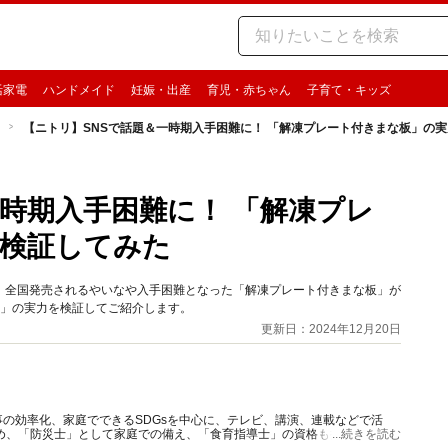
活家電
ハンドメイド
妊娠・出産
育児・赤ちゃん
子育て・キッズ
【ニトリ】SNSで話題＆一時期入手困難に！ 「解凍プレート付きまな板」の
一時期入手困難に！ 「解凍プレ
検証してみた
、全国発売されるやいなや入手困難となった「解凍プレート付きまな板」が
板」の実力を検証してご紹介します。
更新日：2024年12月20日
の効率化、家庭でできるSDGsを中心に、テレビ、講演、連載などで活
め、「防災士」として家庭での備え、「食育指導士」の資格も持ち食品ロ
...続きを読む