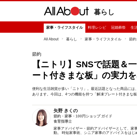
暮らし
家事・ライフスタイル
料理レシピ
冠婚葬祭
生
All About
暮らし
家事・ライフスタイル
節約
節約
【ニトリ】SNSで話題＆
ート付きまな板」の実力を
便利な生活雑貨が多い「ニトリ」。最近話題となった商品には
あります。今回は、4つの機能を持つ「解凍プレート付きまな
矢野 きくの
節約・家事・100円ショップ ガイド
食育指導士
家事アドバイザー・節約アドバイザーとして、家事
動。 時短家事術、シニア家事のアドバイスをはじ