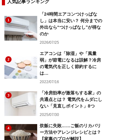
人気記事ランキング
「24時間エアコンつけっぱな
1
し」は本当に安い？ 何分までの
外出なら“つけっぱなし”が得な
のか
2026/07/25
エアコンは「除湿」や「風量
2
弱」が節電になるは誤解？冷房
の電気代を正しく節約するに
は…
2022/07/16
「冷房効率が激落ちする家」の
3
共通点とは？ 電気代をムダにし
ない「見直しポイント」8つ
2025/07/30
炊飯に失敗……ご飯のリカバリ
4
ー方法やアレンジレシピとは？
【家事のプロが解説】