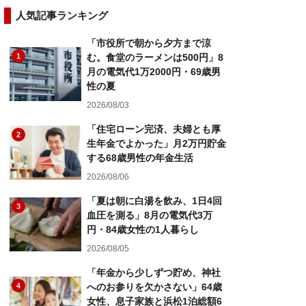
人気記事ランキング
「市役所で朝から夕方まで涼
1
む。食堂のラーメンは500円」8
月の電気代1万2000円・69歳男
性の夏
2026/08/03
「住宅ローン完済、夫婦とも厚
2
生年金でよかった」月2万円貯金
する68歳男性の年金生活
2026/08/06
「夏は朝に白湯を飲み、1日4回
3
血圧を測る」8月の電気代3万
円・84歳女性の1人暮らし
2026/08/05
「年金から少しずつ貯め、神社
4
へのお参りを欠かさない」64歳
女性、息子家族と浜松1泊総額6