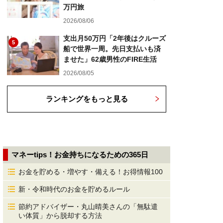
万円旅
2026/08/06
支出月50万円「2年後はクルーズ
5
船で世界一周。先日支払いも済
ませた」62歳男性のFIRE生活
2026/08/05
ランキングをもっと見る
マネーtips！お金持ちになるための365日
お金を貯める・増やす・備える！お得情報100
新・令和時代のお金を貯めるルール
節約アドバイザー・丸山晴美さんの「無駄遣
い体質」から脱却する方法