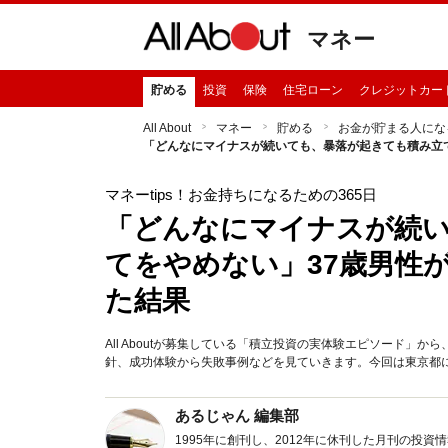
マネー
貯める
投資
保険
住宅ローン
クレジットカー
All About
マネー
貯める
お金が貯まる人にな
「どんなにマイナスが続いても、暴落が起きても積み立て
マネーtips！お金持ちになるための365日
「どんなにマイナスが続
てをやめない」37歳男性
た結果
All Aboutが募集している「積立投資の実体験エピソード
針、成功体験から失敗事例などを見ていきます。今回は東京都に
あるじゃん 編集部
1995年に創刊し、2012年に休刊した月刊の投