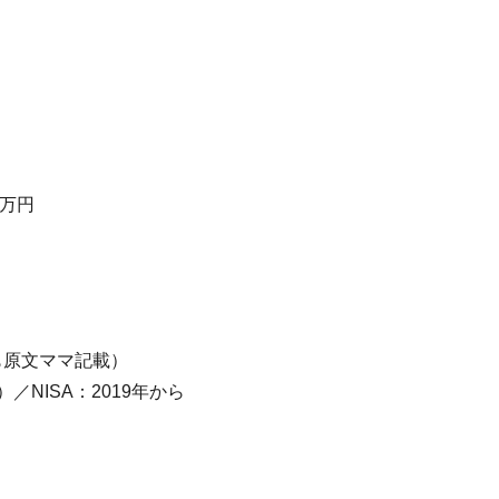
0万円
も原文ママ記載）
）／NISA：2019年から