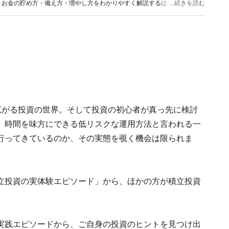
、お金の貯め方・備え方・増やし方をわかりやすく解説するほか、マネー最
...続きを読む
情報を発信しています。
が広がる投資の世界。そして投資の初心者が真っ先に検討
。時間を味方にできる低リスクな運用方法と言われる一
行ってきているのか、その実態を覗く機会は限られま
る「積立投資の実体験エピソード」から、ほかの方が積立投資
実践エピソードから、ご自身の投資のヒントを見つけ出