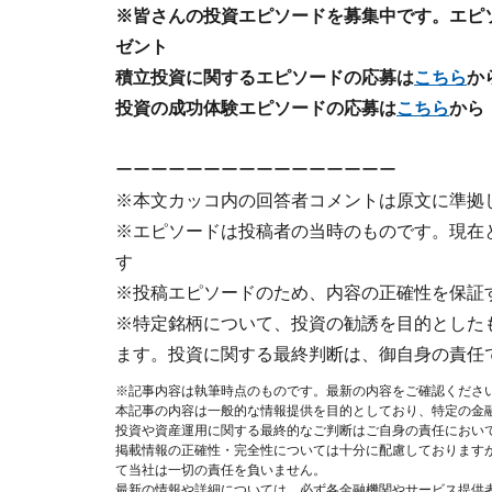
※皆さんの投資エピソードを募集中です。エピソー
ゼント
積立投資に関するエピソードの応募は
こちら
か
投資の成功体験エピソードの応募は
こちら
から
ーーーーーーーーーーーーーーーー
※本文カッコ内の回答者コメントは原文に準拠
※エピソードは投稿者の当時のものです。現在
す
※投稿エピソードのため、内容の正確性を保証
※特定銘柄について、投資の勧誘を目的とした
ます。投資に関する最終判断は、御自身の責任
※記事内容は執筆時点のものです。最新の内容をご確認くださ
本記事の内容は一般的な情報提供を目的としており、特定の金
投資や資産運用に関する最終的なご判断はご自身の責任におい
掲載情報の正確性・完全性については十分に配慮しております
て当社は一切の責任を負いません。
最新の情報や詳細については、必ず各金融機関やサービス提供