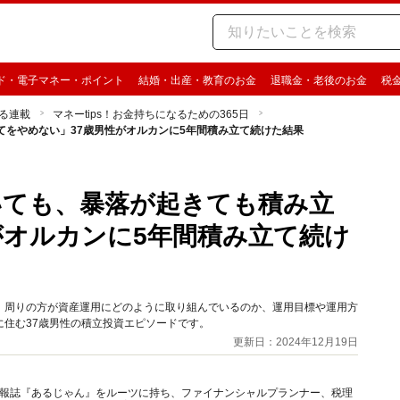
ド・電子マネー・ポイント
結婚・出産・教育のお金
退職金・老後のお金
税
る連載
マネーtips！お金持ちになるための365日
をやめない」37歳男性がオルカンに5年間積み立て続けた結果
いても、暴落が起きても積み立
がオルカンに5年間積み立て続け
」から、周りの方が資産運用にどのように取り組んでいるのか、運用目標や運用方
住む37歳男性の積立投資エピソードです。
更新日：2024年12月19日
資情報誌『あるじゃん』をルーツに持ち、ファイナンシャルプランナー、税理