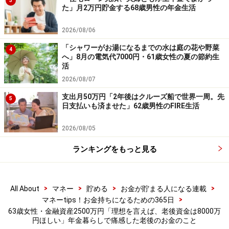
3
た」月2万円貯金する68歳男性の年金生活
「日々の生活には満足だが、非常時が不
2026/08/06
安」
「シャワーがお湯になるまでの水は庭の花や野菜
4
へ」8月の電気代7000円・61歳女性の夏の節約生
今の生活についての満足度は「普通」と投稿者。
活
2026/08/07
「日々の生活に凄く困っているわけでは無いです。ただ
支出月50万円「2年後はクルーズ船で世界一周。先
5
非常時が不安です。病気が見つかったらとか災害が起こ
日支払いも済ませた」62歳男性のFIRE生活
ったらとか……。家もリフォームはしましたが古いので不
2026/08/05
安があります」とのこと。
ランキングをもっと見る
老後資金に不安を抱えている現役世代には、「現役世代
の方は色々給付もあり良いかな？とも思いましたが頑張
っても賃金が安いし、支払うものが多いですよね。でも
>
>
>
>
All About
マネー
貯める
お金が貯まる人になる連載
>
マネーtips！お金持ちになるための365日
『若さ』が1番の特権だと私は思います！ 『今、それぞ
63歳女性・金融資産2500万円「理想を言えば、老後資金は8000万
れの年齢で出来る事』をまず楽しむ事だと思います。先
円ほしい」年金暮らしで痛感した老後のお金のこと