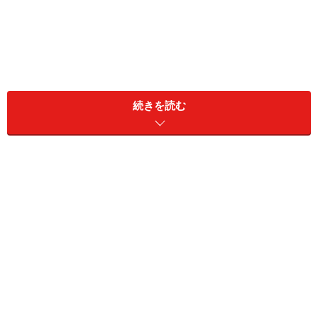
続きを読む
同居家族構成：本人のみ
居住地：大阪府
リタイア前の雇用形態：正社員
リタイア前の年収：700万円
現在の金融資産：預貯金500万円、リスク資産2000万円
現役時代に加入していた公的年金の種類と加入年数：国
民年金（加入年数は不明）、厚生年金11年
現在の収支（月額）