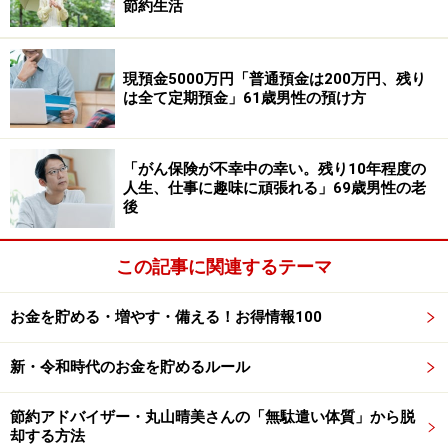
節約生活
杯がんばってたよな……とも思います。離婚してから働い
たので子どもにお金がかかりました」と語っています。
現預金5000万円「普通預金は200万円、残り
は全て定期預金」61歳男性の預け方
「老後資金として十分な金額は8000万円」
現役時代は、老後資金として「5000万円」貯めることを
「がん保険が不幸中の幸い。残り10年程度の
目標にしていたそう。
人生、仕事に趣味に頑張れる」69歳男性の老
後
「老後2000万円問題があったので最低でもそれくらいは
必要だと思っていました。でも、子どもたちの結婚式や
この記事に関連するテーマ
孫が産まれたら何かとしてあげたくなるし……気持ち良く
過ごすのにはこれくらいは持っておきたいなぁとは考え
お金を貯める・増やす・備える！お得情報100
ていました」と投稿者。
新・令和時代のお金を貯めるルール
しかし実際に年金生活を過ごしてみると、十分な老後資
節約アドバイザー・丸山晴美さんの「無駄遣い体質」から脱
金として「8000万円」はほしいと感じているといいま
却する方法