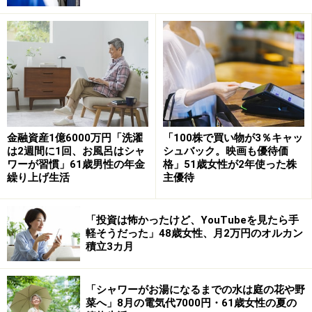
年金以外の収入：なし
ひと月の支出：約15万円
「もっと貯めたかったが、現役時代は精一
杯だった」
金融資産1億6000万円「洗濯
「100株で買い物が3％キャッ
は2週間に1回、お風呂はシャ
シュバック。映画も優待価
現在、およそ預貯金500万円、リスク資産2000万円を保
ワーが習慣」61歳男性の年金
格」51歳女性が2年使った株
有しているという今回の投稿者。
繰り上げ生活
主優待
自身の老後資金について貯めすぎと感じているか、それ
「投資は怖かったけど、YouTubeを見たら手
とも足りないと感じているか、との質問には「現役時代
軽そうだった」48歳女性、月2万円のオルカン
積立3カ月
にもっと貯めておけばよかった」と回答。
その理由として、「営業職だったので、もっと老後の事
「シャワーがお湯になるまでの水は庭の花や野
菜へ」8月の電気代7000円・61歳女性の夏の
を考えて頑張るべきだったと思う半面、その当時は精一