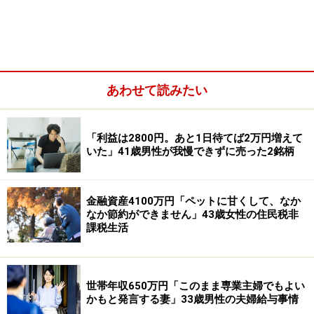
老齢基礎年金（国民年金）：なし
老齢厚生年金（厚生年金）：3万5500円（特別支給の老
齢厚生年金）
障害基礎年金や障害厚生年金（障害年金）：なし
あわせて読みたい
「利益は2800円。あと1日待てば2万円増えて
いた」41歳男性が我慢できずに売った2銘柄
金融資産4100万円「ペットに甘くして、なか
なか節約ができません」43歳女性の住民税非
課税生活
遺族基礎年金や遺族厚生年金（遺族年金）：なし
世帯年収650万円「このまま専業主婦でもよい
かもと発言する妻」33歳男性の夫婦給与事情
その他（企業年金や個人年金保険など）：なし