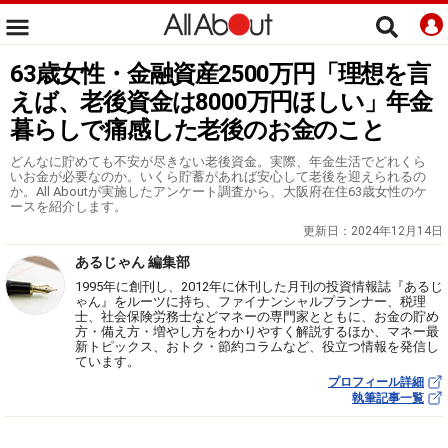
63歳女性・金融資産2500万円「理想を言
えば、老後資金は8000万円ほしい」年金
暮らしで痛感した老後のお金のこと
どんなに貯めても不安が尽きない老後資金。実際、年金生活でどれくら
いお金が必要なのか。いくら貯蓄があれば安心して老後を迎えられるの
か。All Aboutが実施したアンケート調査から、大阪府在住63歳女性のケ
ースを紹介します。
更新日：
2024年12月14日
あるじゃん 編集部
1995年に創刊し、2012年に休刊した月刊の投資情報誌『あるじ
ゃん』をルーツに持ち、ファイナンシャルプランナー、税理
士、社会保険労務士などマネーの専門家とともに、お金の貯め
方・備え方・増やし方をわかりやすく解説するほか、マネー最
新トピックス、おトク・節約コラムなど、役立つ情報を発信し
ています。
プロフィール詳細
執筆記事一覧