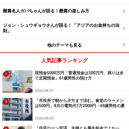
す。
懸賞名人ガバちゃんが語る！懸賞の楽しみ方
「もっと若いうちからお金の勉強をしておけば良かった
ジョン・シュウギョウさんが語る！「アジアのお金持ちの法
と後悔しています。株は20代からしていましたが山一證
則」
券の（経営破綻）問題があってから気持ちが離れてしま
って……。めげずに勉強しておけば、今はもっと裕福だっ
他のテーマも見る
たかも笑」とあります。
人気記事ランキング
現預金5000万円「普通預金は200万円、残りは全
1
て定期預金」61歳男性の預け方
2026/08/07
「市役所で朝から夕方まで涼む。食堂のラーメン
2
は500円」8月の電気代1万2000円・69歳男性の夏
2026/08/03
「住宅ローン完済、夫婦とも厚生年金でよかっ