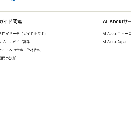
ガイド関連
All Abou
専門家サーチ（ガイドを探す）
All About ニュー
All Aboutガイド募集
All About Japan
ガイドへの仕事・取材依頼
国民の決断