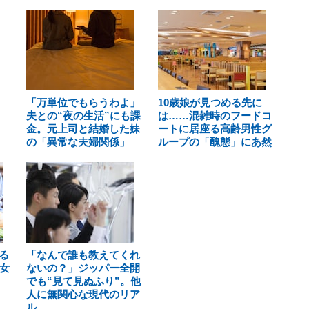
「万単位でもらうわよ」
10歳娘が見つめる先に
夫との“夜の生活”にも課
は……混雑時のフードコ
金。元上司と結婚した妹
ートに居座る高齢男性グ
の「異常な夫婦関係」
ループの「醜態」にあ然
る
「なんで誰も教えてくれ
女
ないの？」ジッパー全開
でも“見て見ぬふり”。他
人に無関心な現代のリア
ル