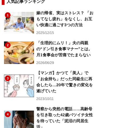
人気記事ランキング
嫁の帰省、実はストレス？ 「お
1
もてなし疲れ」をなくし、お互
い快適に過ごす3つの方法
2025/12/15
「生理的にムリ！」夫の両親
2
の“ドン引き食事マナー”とは。
月1食事会が苦痛でたまらない
2026/06/29
【マンガ】かつて「美人」で
3
「お金持ち」だった同級生に再
会したら…20年で驚きの変化を
遂げていた
2023/10/11
警察から突然の電話……高齢母
4
を引き取った42歳バツイチ女性
を待っていた「泥沼の同居生
活」