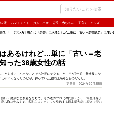
活家電
ハンドメイド
妊娠・出産
育児・赤ちゃん
子育て・キッズ
関係
【マンガ】確かに「老害」はあるけれど…単に「古い＝老害認定」は痛い目
はあるけれど…単に「古い＝老
知った38歳女性の話
むことを嫌い、小さなことでも社長にチクる。ところが2年前、新社長にな
がしやすくなったのだが、待っていた展開は意外なものだった。
更新日：2024年10月25日
グルメ・旅行・健康など多彩な分野で、その道のプロ（専門家）が、日常生活をよ
、読み物コラムまで、多彩なコンテンツを発信する日本最大級の総合情報サ
...続きを読む