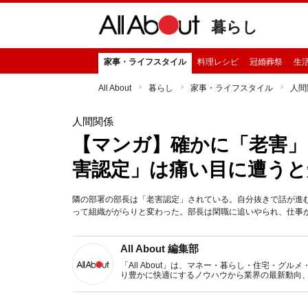
暮らし
家事・ライフスタイル
料理レシピ
冠婚葬祭
生
All About
暮らし
家事・ライフスタイル
人間
人間関係
【マンガ】確かに「老害」
害認定」は痛い目に遭うと
隣の部署の部長は「老害認定」されている。自分抜きで話が進
って組織ががらりと変わった。部長は閑職に追いやられ、仕事
All About 編集部
「All About」は、マネー・暮らし・住宅・
り豊かに快適にするノウハウから業界の最新動向
イトです。