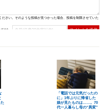
な
「電話では元気だったの
と
に」1年ぶりに帰省した
るた
娘が見たものは……。70
代一人暮らし母の“異変”