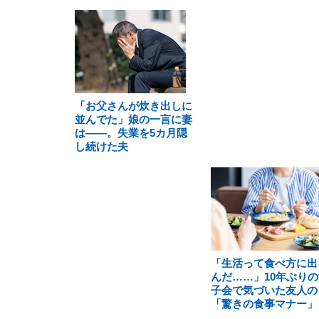
「お父さんが炊き出しに
並んでた」娘の一言に妻
は――。失業を5カ月隠
し続けた夫
「生活って食べ方に出
んだ……」10年ぶりの
子会で気づいた友人の
「驚きの食事マナー」