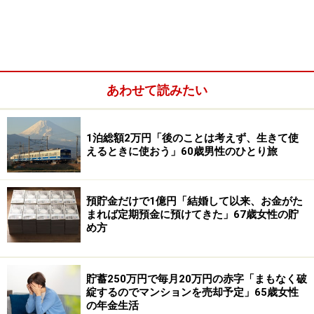
「徹底的に家計管理して蓄えてきた」
現在、預貯金1000万円、リスク資産100万円を保有して
いるという今回の投稿者。
あわせて読みたい
自身の老後資金について貯めすぎと感じているか、それ
とも足りないと感じているか、との質問には「ちょうど
1泊総額2万円「後のことは考えず、生きて使
えるときに使おう」60歳男性のひとり旅
いい」と回答。
その理由として、「36歳と遅い結婚で、高齢ながら2子
預貯金だけで1億円「結婚して以来、お金がた
を授かったあと、それまで貯蓄らしい貯蓄もなかったの
まれば定期預金に預けてきた」67歳女性の貯
め方
で、徹底的に家庭の収支のチェックをはじめ、今後に考
えられるライフイベントなど含め、Excelで
『MoneyLIFE』とタイトルした自分の家庭のお金年表を
貯蓄250万円で毎月20万円の赤字「まもなく破
作り取り組んだ」結果、貯められた額だからと語ってい
綻するのでマンションを売却予定」65歳女性
の年金生活
ます。