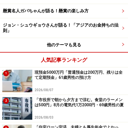
懸賞名人ガバちゃんが語る！懸賞の楽しみ方
くわえて「現役で働いているころは土日も家事に追われ
ていたので、今みたいに平日から映画や図書館にいった
ジョン・シュウギョウさんが語る！「アジアのお金持ちの法
り、また市民大学みたいなものを利用したり、充実して
則」
います」と語ります。
他のテーマも見る
とはいえこれから老後を迎える現役世代には、「私も短
人気記事ランキング
大卒業後、定年退職まで40年間働き続けた。とにかく、
働かざる者食うべからずで、つねに仕事を通して社会と
現預金5000万円「普通預金は200万円、残りは全
1
つながってほしい」とアドバイス。
て定期預金」61歳男性の預け方
2026/08/07
「働いている間は忙しくて社会の不条理に声をあげる余
「市役所で朝から夕方まで涼む。食堂のラーメン
裕もないかもしれないけれど、楽して金を稼ごうと思わ
2
は500円」8月の電気代1万2000円・69歳男性の夏
ず、しっかり自分に合った仕事をみつけ、その収入の範
囲で生活をする習慣を身につけてほしい」とメッセージ
2026/08/03
を残されていました。
「住宅ローン完済、夫婦とも厚生年金でよかっ