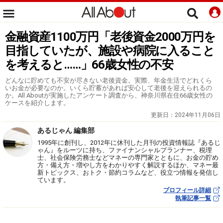
金融資産1100万円「老後資金2000万円を
目指していたが、施設や病院に入ること
を考えると……」66歳女性の不安
どんなに貯めても不安が尽きない老後資金。実際、年金生活でどれくら
いお金が必要なのか。いくら貯蓄があれば安心して老後を迎えられるの
か。All Aboutが実施したアンケート調査から、神奈川県在住66歳女性の
ケースを紹介します。
更新日：
2024年11月06日
あるじゃん 編集部
1995年に創刊し、2012年に休刊した月刊の投資情報誌『あるじ
ゃん』をルーツに持ち、ファイナンシャルプランナー、税理
士、社会保険労務士などマネーの専門家とともに、お金の貯め
方・備え方・増やし方をわかりやすく解説するほか、マネー最
新トピックス、おトク・節約コラムなど、役立つ情報を発信し
ています。
プロフィール詳細
執筆記事一覧