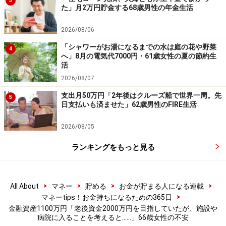
3
た」月2万円貯金する68歳男性の年金生活
※皆さんの老後資金についてのエピソードをお寄せくだ
2026/08/06
さい。エピソードの採用で3000円分のAmazonギフト券
「シャワーがお湯になるまでの水は庭の花や野菜
4
をもれなくプレゼント。応募は
こちらから
へ」8月の電気代7000円・61歳女性の夏の節約生
活
2026/08/07
ーーーーーーーーーーーーーーーー
※本文カッコ内の回答者コメントは原文に準拠していま
支出月50万円「2年後はクルーズ船で世界一周。先
5
日支払いも済ませた」62歳男性のFIRE生活
す
※エピソードは投稿者の当時のものです。現在とはサー
2026/08/05
ビスや金額などの情報が異なることがございます
ランキングをもっと見る
※投稿エピソードのため、内容の正確性を保証するもの
ではございません
>
>
>
>
All About
マネー
貯める
お金が貯まる人になる連載
>
マネーtips！お金持ちになるための365日
金融資産1100万円「老後資金2000万円を目指していたが、施設や
病院に入ることを考えると……」66歳女性の不安