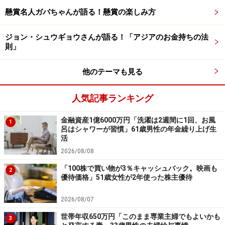
現役時代にもっとこうしておけばよかったことがある
懸賞名人ガバちゃんが語る！懸賞の楽しみ方
か、との問いには「もっと貯蓄や、投資をして資産を増
やしておけばよかったと思います」と回答。
ジョン・シュウギョウさんが語る！「アジアのお金持ちの法
則」
今の生活での不安や不満については「物価等が上がって
他のテーマも見る
いく中でこれからどうなっていくか不安です。年齢も上
がっていくので仕事もできないので」とコメント。
人気記事ランキング
いっぽうで「日々自分の好きなことを楽しみ、趣味を見
金融資産1億6000万円「洗濯は2週間に1回、お風
1
呂はシャワーが習慣」61歳男性の年金繰り上げ生
つけて楽しんでいます。もっとたくさんの趣味を見つけ
活
たいです」と今の生活の楽しみも教えてくれました。
2026/08/08
「100株で買い物が3％キャッシュバック。映画も
2
※皆さんの年金エピソードを募集中です。エピソードの
優待価格」51歳女性が2年使った株主優待
採用で3000円分のAmazonギフト券をもれなくプレゼン
2026/08/07
ト。応募は
こちら
から
世帯年収650万円「このまま専業主婦でもよいかも
3