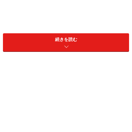
続きを読む
リタイア前の雇用形態：正社員
リタイア前の年収：500万円
現在の資産：預貯金100万円、リスク資産0円
現役時代に加入していた公的年金の種類と加入年数：不
明
現在受給している年金額（月額）
老齢基礎年金（国民年金）：5万3542円
老齢厚生年金（厚生年金）：11万1543円
障害基礎年金や障害厚生年金（障害年金）：なし