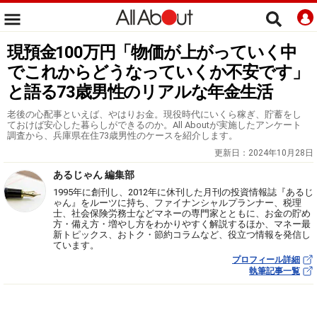
現預金100万円「物価が上がっていく中
でこれからどうなっていくか不安です」
と語る73歳男性のリアルな年金生活
老後の心配事といえば、やはりお金。現役時代にいくら稼ぎ、貯蓄をし
ておけば安心した暮らしができるのか。All Aboutが実施したアンケート
調査から、兵庫県在住73歳男性のケースを紹介します。
更新日：
2024年10月28日
あるじゃん 編集部
1995年に創刊し、2012年に休刊した月刊の投資情報誌『あるじ
ゃん』をルーツに持ち、ファイナンシャルプランナー、税理
士、社会保険労務士などマネーの専門家とともに、お金の貯め
方・備え方・増やし方をわかりやすく解説するほか、マネー最
新トピックス、おトク・節約コラムなど、役立つ情報を発信し
ています。
プロフィール詳細
執筆記事一覧