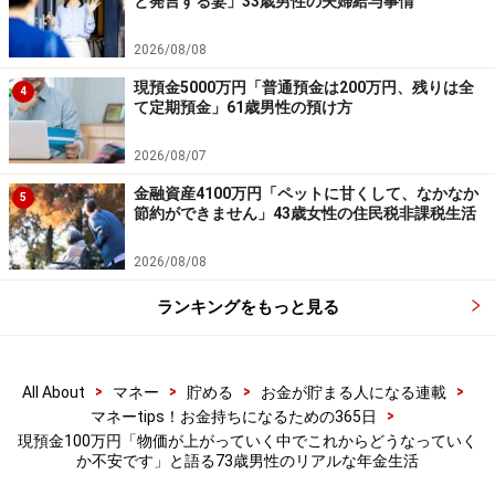
と発言する妻」33歳男性の夫婦給与事情
ーーーーーーーーーーーーーーーー
※本文カッコ内の回答者コメントは原文に準拠していま
2026/08/08
す
現預金5000万円「普通預金は200万円、残りは全
4
※エピソードは投稿者の当時のものです。現在とはサー
て定期預金」61歳男性の預け方
ビスや金額などの情報が異なることがございます
2026/08/07
※投稿エピソードのため、内容の正確性を保証するもの
金融資産4100万円「ペットに甘くして、なかなか
ではございません
5
節約ができません」43歳女性の住民税非課税生活
※記事内容は執筆時点のものです。最新の内容をご確認くださ
2026/08/08
い。
本記事の内容は一般的な情報提供を目的としており、特定の金融
商品や投資行動を推奨するものではありません。
ランキングをもっと見る
投資や資産運用に関する最終的なご判断はご自身の責任において
行ってください。
掲載情報の正確性・完全性については十分に配慮しております
が、その内容を保証するものではなく、これに基づく損失・損害
>
>
>
>
All About
マネー
貯める
お金が貯まる人になる連載
などについて当社は一切の責任を負いません。
>
マネーtips！お金持ちになるための365日
最新の情報や詳細については、必ず各金融機関やサービス提供者
現預金100万円「物価が上がっていく中でこれからどうなっていく
の公式情報をご確認ください。
か不安です」と語る73歳男性のリアルな年金生活