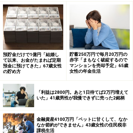
現在の年金額について満足しているか、の問いに「満足
していない」と回答した今回の投稿者。
その理由として「物価が上がり（年金額が）足りない」
と語っています。
貯蓄250万円で毎月20万円の
預貯金だけで1億円「結婚し
ひと月の支出は約「15万円」。年金だけでなんとか「毎
赤字「まもなく破綻するので
て以来、お金がたまれば定期
月賄えている」と回答されています。
マンションを売却予定」65歳
預金に預けてきた」67歳女性
女性の年金生活
の貯め方
「アルバイトで2万円補填している」
「利益は2800円。あと1日待てば2万円増えて
年金で足りない支出がある場合については「アルバイト
いた」41歳男性が我慢できずに売った2銘柄
で2万円補填」しているという投稿者。
仕事内容や月収などの詳細は不明ですが、年金以外にも
金融資産4100万円「ペットに甘くして、なか
なか節約ができません」43歳女性の住民税非
収入を得ているようです。
課税生活