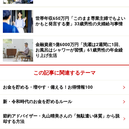
とはいえ、年金生活においては「外食は控え、スーパー
も安く買える日や他のスーパーを何軒か回って購入して
世帯年収650万円「このまま専業主婦でもよい
かもと発言する妻」33歳男性の夫婦給与事情
いる」と節約をしているとあります。
金融資産1億6000万円「洗濯は2週間に1回、
お風呂はシャワーが習慣」61歳男性の年金繰
り上げ生活
この記事に関連するテーマ
お金を貯める・増やす・備える！お得情報100
新・令和時代のお金を貯めるルール
節約アドバイザー・丸山晴美さんの「無駄遣い体質」から脱
「もっとたくさんの趣味を見つけたい」
却する方法