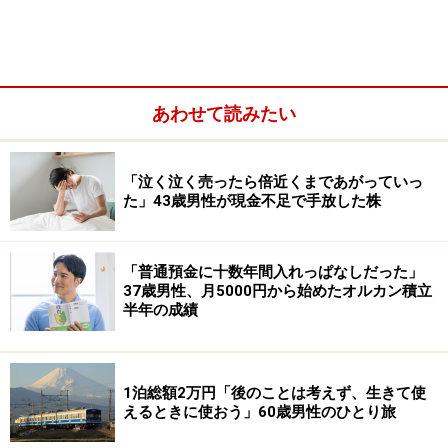
遺族基礎年金や遺族厚生年金（遺族年金）：なし
その他（企業年金や個人年金保険など）：なし
配偶者の年金や収入：不明
あわせて読みたい
「泣く泣く売ったら倍近くまであがっていっ
た」43歳男性が現金不足で手放した株
「普通預金に十数年間入れっぱなしだった」
37歳男性、月5000円から始めたオルカン積立
半年の成績
1泊総額2万円「後のことは考えず、生きて使
えるときに使おう」60歳男性のひとり旅
「物価が上がり、お金が足りない」