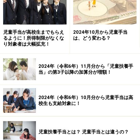
えることです。
改正前は、3歳未満は月1万5000円で、3歳以降は月額1万
円のところ、小学生に限って第3子以降は月1万5000円と
児童手当が高校生までもらえ
2024年10月から児童手当
多めになっていました。改正後は、第3子以降は0歳から
るように！所得制限がなくな
は、どう変わる？
高校生まで、年齢にかかわらず1人あたり月3万円になり
り対象者は大幅拡充！
ます。
2024年（令和6年）11月分から「児童扶養手
改正ポイント③所得制限がなくなる
当」の第3子以降の加算分が増額！
改正ポイントの3つ目は、所得制限が撤廃されたことで
す。
2024年（令和6年）10月分から児童手当は高
校生も支給対象に！
改正前は、一定の所得以上の世帯（所得制限限度額※の
範囲）では、子どもの年齢にかかわらず、1人あたり月
5000円でした。さらに所得が高い家庭で、所得上限限度
児童扶養手当とは？ 児童手当とは違うの？
額※を超えると、児童手当自体がもらえませんでした。