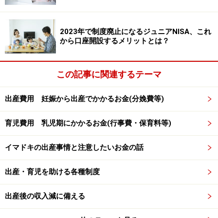
しかし、この改正で、所得が高い家庭でも児童手当が受
2023年で制度廃止になるジュニアNISA、これ
け取れることになります。
から口座開設するメリットとは？
※所得制限限度額と所得上限限度額は、子どもの人数や
この記事に関連するテーマ
配偶者の年収によって異なる
出産費用 妊娠から出産でかかるお金(分娩費等)
子どもの人数の数え方も今までとは変わる
今回の改正で、第1子、第2子……などとする子どもの数え
育児費用 乳児期にかかるお金(行事費・保育料等)
方にも変更があります。
イマドキの出産事情と注意したいお金の話
出産・育児を助ける各種制度
図表2：子どもの人数の数え方
改正前は、「18歳到達後の最初の年度末までの子ども」
出産後の収入減に備える
を子どもの人数にカウントし、高校を卒業すると、児童