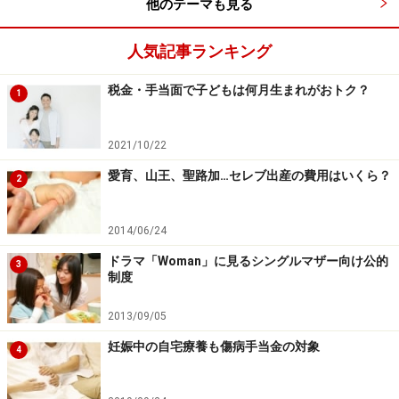
他のテーマも見る
手当の支給対象となる子どもの人数から外れることにな
っていました。
人気記事ランキング
このため、図表2の例のように、大学生と高校生の子ど
税金・手当面で子どもは何月生まれがおトク？
1
もがいて、3番目の子どもが中学生の場合、改正前は、
中学生の子どもだけが支給対象で、その子は第2子とな
2021/10/22
り、支給額は月1万円でした。
愛育、山王、聖路加…セレブ出産の費用はいくら？
2
しかし、2024年10月以降（改正後）は、22歳到達後の最
初の年度末までの子どもを、子どもの人数として数える
2014/06/24
ことになります。そのため、図表2の例では、大学生の
ドラマ「Woman」に見るシングルマザー向け公的
3
制度
子どもは第1子、高校生は第2子、中学生は第3子とな
り、支給対象は第2子の高校生と第3子の中学生になり、
2013/09/05
支給額は合計で月4万円になります。
妊娠中の自宅療養も傷病手当金の対象
4