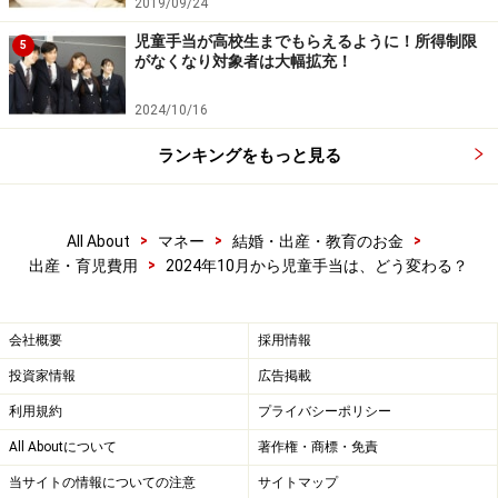
2019/09/24
児童手当が高校生までもらえるように！所得制限
5
がなくなり対象者は大幅拡充！
2024/10/16
ランキングをもっと見る
>
>
>
All About
マネー
結婚・出産・教育のお金
>
出産・育児費用
2024年10月から児童手当は、どう変わる？
支給月が年3回から年6回に増える
2024年9月までは、児童手当は原則として年3回に分け
会社概要
採用情報
て、6月、10月、2月に支給されています。支給月に前月
投資家情報
広告掲載
までの4カ月の分がまとめて振り込まれる仕組みでし
た。たとえば、6月の支給月に受け取れるのは、2月分か
利用規約
プライバシーポリシー
ら5月分の児童手当になります。
All Aboutについて
著作権・商標・免責
当サイトの情報についての注意
サイトマップ