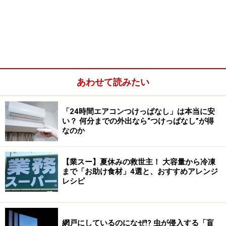
室内でコバエを1匹見つけたら、ほかにも10匹20匹とい
るはずで、気がついたときには、原因箇所にかなりの量
のコバエが発生していることも……。コバエは卵から成虫
になるまでが1～2週間と大変短いため、1度産卵されて
しまうと一気に増えてしまうのです。こうならないため
あわせて読みたい
に必要なのは、とにかく原因となるものを排除するこ
と。
「24時間エアコンつけっぱなし」は本当に安
い？ 何分までの外出なら“つけっぱなし”が得
なのか
【業スー】夏休みの救世主！ 大容量から冷凍
まで「お助け食材」4選と、おすすめアレンジ
レシピ
網戸にしているのになぜ!? 虫が侵入する「盲