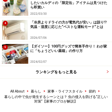
したいカルディの「限定缶」アイテムは見つけた
ださい。
ら即買い
2022/03/30
ダニ除けシートを布団の間に挟んでおいたり、ダニ除け
「冷房よりドライの方が電気代が安い」は誤り!?
4
スプレーを布団の周りに定期的にかけたりするのも効果
気温・湿度に応じた“ベストな運転モード”とは
的です。逆にダニを集めるシートもあり、布団の下など
2026/07/06
に入れておいて定期的に交換することで、ダニを広げず
【ダイソー】100円グッズで簡単手作り！ わが家
に済みます。
5
に「ちょうどいい薬箱」の作り方
いずれにしても、対策をしっかりとして、ダニやダニの
2024/02/07
死骸を布団から追い出しましょう。
ランキングをもっと見る
>
>
>
>
All About
暮らし
家事・ライフスタイル
節約
暮らしの中で虫が発生するシーンとは？ 虫の侵入を防げる“正しい
対策”【家事のプロが解説】