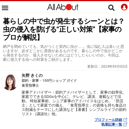
暮らしの中で虫が発生するシーンとは？
虫の侵入を防げる“正しい対策”【家事の
プロが解説】
網戸を閉めていても、気がつくと室内に虫が……。虫に悩む人は多いと思
いますが、必ずどこかに原因があるものです。暮らしの中で虫がどこか
ら発生するのか、侵入させないためにはどうしたらいいのか。今回は、
家に侵入する虫への対策をご紹介します。
更新日：
2024年09月02日
矢野 きくの
節約・家事・100円ショップ ガイド
食育指導士
家事アドバイザー・節約アドバイザーとして、家事の効率化、
家庭でできるSDGsを中心に、テレビ、講演、連載などで活
動。 時短家事術、シニア家事のアドバイスをはじめ、「防災
士」として家庭での備え、「食育指導士」の資格も持ち食品ロ
ス削減をテーマにした講演など【著書】シンプルライフの節約
リスト（講談社）他。
プロフィール詳細
執筆記事一覧