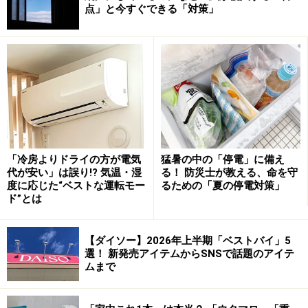
点」と今すぐできる「対策」
あまりに気温が高い日が続く場合は、じゃがいもや玉ね
ぎは冷蔵庫の野菜室で保存するほうがいいでしょう。排
水口の汚れは常に取り除くようにして、髪の毛を溜めな
いことが大切です。生ごみはポリ袋に入れてキッチリと
「冷房よりドライの方が電気
猛暑の中の「停電」に備え
縛っておくことで、仮にコバエが発生しても袋の中でと
代が安い」は誤り!? 気温・湿
る！ 防災士が教える、命を守
度に応じた“ベストな運転モー
るための「夏の停電対策」
どまらせることができます。
ド”とは
【ダイソー】2026年上半期「ベストバイ」5
意外に多い！ 室内の植物から虫……
選！ 新発売アイテムからSNSで話題のアイテ
ムまで