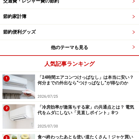
つきで密閉できる容器を使って保存するか、小分けして
交通費・レジャー費の節約
冷蔵庫で保存するのがおすすめ。ふりかけや七味唐辛子
節約家計簿
などは、冷蔵庫で保存するほうがいいでしょう。
節約便利グッズ
必ずいると思っていい布団のダニ
他のテーマも見る
人の皮膚やフケ、布団の繊維など、ダニにとって好物が
人気記事ランキング
集まっているのが布団です。そのため、どの布団にも必
ずダニはいると思っていいでしょう。いかに取り除き、
「24時間エアコンつけっぱなし」は本当に安い？
1
寄せ付けないようにするかが大切なポイントです。
何分までの外出なら“つけっぱなし”が得なのか
2026/07/25
100円ショップでも買えるダニ除けシート
「冷房効率が激落ちする家」の共通点とは？ 電気
2
代をムダにしない「見直しポイント」8つ
布団乾燥機がある場合は、高熱で布団を乾燥させること
2025/07/30
でダニを死滅させることが可能です。しかし、ダニの死
骸が残ってしまうので、掃除機で吸い取るようにしてく
食べ終わったあとも使い道たくさん！ジャケ買い
3