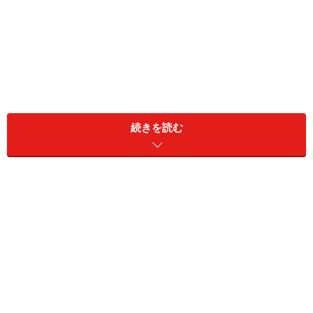
生ゴミは袋をしっかり閉める
続きを読む
コバエにはショウジョウバエやキノコバエなど、いくつ
かの種類がありますが、今回はコバエとしてまとめてご
説明します。
コバエが発生するシーンや場所としては、生ごみがある
ところや、常温保存していた玉ねぎやじゃがいもが傷ん
でドロドロになったもの周りなど。さらに、浴室の排水
口に髪の毛が溜まり、そこに石けんかすやあかが絡まっ
たときにコバエが発生することもあります。