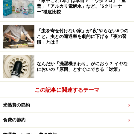
観葉植物の土に注意
「家中これ1本」は本当？ 「ウタマロ」「重
曹」「アルカリ電解水」など、“6クリーナ
ー”徹底比較
観葉植物を室内に置いていたら土から虫が発生してい
た、という話もよく聞きます。土には虫の卵が入ってい
たり、カビ菌が入っていたりすることがあるのです。虫
「虫を寄せ付けない家」が“夜”やらない6つの
こと。虫との遭遇率を劇的に下げる「夜の習
が湧かない特別な土を使うか、こまめに虫よけ剤をまく
慣」とは？
などするといいでしょう。
近年流行している、キッチンの水耕栽培。かいわれ大根
なんだか「洗濯機まわり」がにおう？ イヤな
においの「原因」とすぐにできる「対策」
や豆苗などの根の部分を水につけて再生させるものです
が、こちらも水を頻繁に替えないと簡単に虫が発生して
しまいます。
この記事に関連するテーマ
光熱費の節約
米やふりかけ、七味唐辛子に虫が！
食費の節約
穀物も虫が発生しやすいものの1つです。米はパッキン