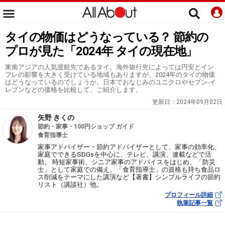
タイの物価はどうなっている？ 節約の
プロが見た「2024年 タイの現在地」
東南アジアの人気渡航先であるタイ。海外旅行先によっては円安とイン
フレの影響を大きく受けている地域もありますが、2024年のタイの物価
はどうなっているのでしょうか。日本でおなじみのユニクロやセブン-イ
レブンなどの価格を比較して、ご紹介します。
更新日：
2024年09月02日
矢野 きくの
節約・家事・100円ショップ ガイド
食育指導士
家事アドバイザー・節約アドバイザーとして、家事の効率化、
家庭でできるSDGsを中心に、テレビ、講演、連載などで活
動。 時短家事術、シニア家事のアドバイスをはじめ、「防災
士」として家庭での備え、「食育指導士」の資格も持ち食品ロ
ス削減をテーマにした講演など【著書】シンプルライフの節約
リスト（講談社）他。
プロフィール詳細
執筆記事一覧