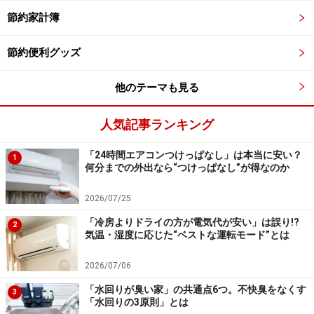
日本でおなじみの肉まんを扱っている店舗がありまし
節約家計簿
た。シンプルな肉まんは10タイバーツ（約43円）。味は
日本と同じでした。
節約便利グッズ
他のテーマも見る
約43円の肉まん
人気記事ランキング
セブン-イレブンにはタイのインスタント麺やスナック菓
子、お弁当などが種類豊富で、お土産を探すのにもおす
「24時間エアコンつけっぱなし」は本当に安い？
1
すめ。日本と同じく、お弁当は電子レンジで加熱してく
何分までの外出なら“つけっぱなし”が得なのか
れます。手頃な価格でタイの料理を食べることができま
2026/07/25
すよ。
「冷房よりドライの方が電気代が安い」は誤り!?
2
気温・湿度に応じた“ベストな運転モード”とは
スパイシーシュリンプのペーストを使ったご飯とスイー
トポークのお弁当は、45タイバーツ（約193円）。日本
2026/07/06
のセブン-イレブンで販売されているお弁当でこの価格の
「水回りが臭い家」の共通点6つ。不快臭をなくす
3
ものはないでしょう。
「水回りの3原則」とは