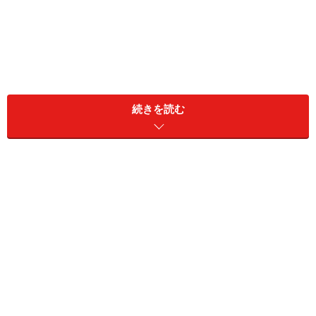
続きを読む
キャッシュレスが進んでいるところもあり、なかでもよ
く見かけたのがLINE Payです。LINE Payは利用国をタイ
に設定すれば、タイで使うことが可能。クレジットカー
ドはスマホに紐づけしているApple PayやGoogle Payで
は使えないところもあり、その場合は物理カードが必要
となります。