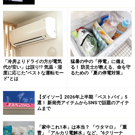
「冷房よりドライの方が電気
猛暑の中の「停電」に備え
屋台でありながらミシュランのビブグルマン（価格以上
代が安い」は誤り!? 気温・湿
る！ 防災士が教える、命を守
の満足感が得られる料理）を7年連続で取得している
度に応じた“ベストな運転モー
るための「夏の停電対策」
ド”とは
「リムラオゴウ」のバミー（麺）は、50タイバーツ（約
215円）でした。
【ダイソー】2026年上半期「ベストバイ」5
選！ 新発売アイテムからSNSで話題のアイテ
ムまで
バンコクの屋台「リムラオゴウ」のバミー
エアコンがきいている綺麗なお店では、麺類は600円前
「家中これ1本」は本当？ 「ウタマロ」「重
後と少し高くなりますが、それでも日本に比べると安く
曹」「アルカリ電解水」など、“6クリーナ