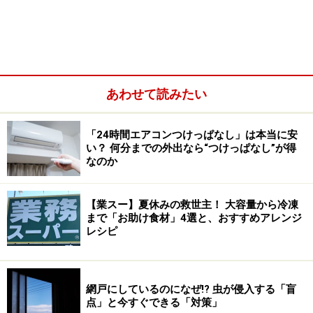
どのような店舗で支払いをするかによりますが、市場や
ローカル食堂では支払いは現金のみのところが多いのが
現状です。
あわせて読みたい
屋台やローカル食堂 食べ物で見るタイの物
価
「24時間エアコンつけっぱなし」は本当に安
い？ 何分までの外出なら“つけっぱなし”が得
なのか
食事の料金はどこの国でも幅広くなります。タイの場
合、首都・バンコクの屋台や市場では麺類1杯が200円前
後。
【業スー】夏休みの救世主！ 大容量から冷凍
まで「お助け食材」4選と、おすすめアレンジ
レシピ
網戸にしているのになぜ!? 虫が侵入する「盲
点」と今すぐできる「対策」