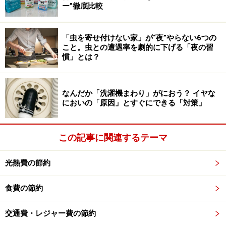
ー”徹底比較
食事することができます。
もちろん、高級店に入ればもっと高い料理もあります
「虫を寄せ付けない家」が“夜”やらない6つの
こと。虫との遭遇率を劇的に下げる「夜の習
が、ローカル食堂などを利用すれば1食500円以下、場合
慣」とは？
によっては300円以下で抑えることができるでしょう。
なんだか「洗濯機まわり」がにおう？ イヤな
においの「原因」とすぐにできる「対策」
セブン-イレブンでは肉まんから見たことが
ないものまで
この記事に関連するテーマ
タイの首都・バンコクには日本でおなじみのコンビニが
複数ありますが、なかでも目立っていたのはセブン-イレ
光熱費の節約
ブンです。
食費の節約
タイ・バンコクのセブン-イレブン
交通費・レジャー費の節約