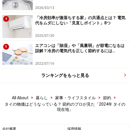
2026/03/13
約193円のお弁当
「冷房効率が激落ちする家」の共通点とは？ 電気
4
代をムダにしない「見直しポイント」8つ
サンドイッチやおにぎりも豊富でしたが、日本では見た
2025/07/30
ことがないおにぎりもありました。「とびっこマヨネー
ズ」というおにぎりで、価格は30タイバーツ（約129
エアコンは「除湿」や「風量弱」が節電になるは
5
誤解？冷房の電気代を正しく節約するには…
円）。パッケージは日本語でも書かれていますが、日本
のセブン-イレブンではとびっこのおにぎりを見たことが
2022/07/16
ありません。とびっこをご飯に混ぜるというのは、どち
ランキングをもっと見る
らかと言うと韓国料理のチュモッパッでしょうか。日本
と韓国のいいとこどりをしたおにぎりですね。
>
>
>
>
All About
暮らし
家事・ライフスタイル
節約
タイの物価はどうなっている？ 節約のプロが見た「2024年 タイの
「とびっこマヨネーズ」のおにぎり
現在地」
会社概要
採用情報