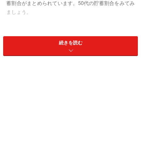
蓄割合がまとめられています。50代の貯蓄割合をみてみ
ましょう。
●50代単身世帯の貯蓄割合
・5％未満：5.8％
続きを読む
・5～10％未満：10.6％
・10～15％未満：14.2％
・15～20％未満：4.4％
・20～25％未満：8％
・25～30％未満：3.1％
・30～35％未満：7.1％
・35％以上：11.9％
・貯蓄しなかった：35％
50代単身世帯の中で一番割合が高いのは、「貯蓄しなか
った」の「35％」。次いで、「10～15％未満」の