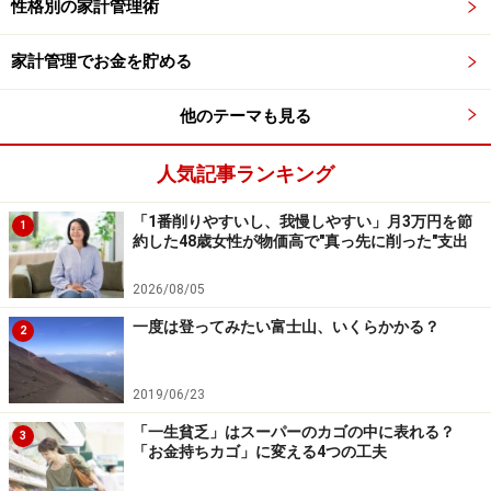
性格別の家計管理術
●
ポイント2：収支を正常化させる
現状、収入に対して支出が多すぎるのに、先取り貯蓄を
家計管理でお金を貯める
設定してしまうと、家計費が不足して、先取り貯蓄を続
他のテーマも見る
けることができません。そのような場合、優先的に固定
費（家賃、光熱費、通信費など）を見直し、次いで変動
人気記事ランキング
費（食費、娯楽費など）を予算化して管理しましょう。
先取り貯蓄の前に収支を正常化させることが大切です。
「1番削りやすいし、我慢しやすい」月3万円を節
1
約した48歳女性が物価高で"真っ先に削った"支出
まとめ
2026/08/05
50代は、子どもの教育資金がまだ必要な場合があった
一度は登ってみたい富士山、いくらかかる？
2
り、住宅ローンの支払いがあったりなど、さまざまな事
情で貯蓄を捻出するのが厳しい世帯もあるでしょう。
2019/06/23
「一生貧乏」はスーパーのカゴの中に表れる？
3
先取り貯蓄の理想は、手取りの2～3割ですが、厳しけれ
「お金持ちカゴ」に変える4つの工夫
ば1割でも大丈夫。老後の蓄えのためと目的を明確にし