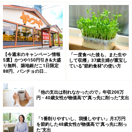
・貯蓄しなかった：28.1％
50代二人以上世帯の中で一番割合が高いのは、「貯蓄し
なかった」の「28.1％」。次いで、「10～15％未満」の
「20.2％」です。
先取り貯蓄の目安である2～3割は「10％」ですが、それ
【今週末のキャンペーン情報
「一度食べた後も、また生や
5選】かつや150円引き&大盛
して収穫」37歳主婦が重宝し
よりも多い3割以上は「13.8％」となっています。ご参考
り無料、築地銀だこ1日限定
ている“節約食材”の使い方
として、50代二人以上世帯の貯蓄割合の平均は「12％」
88円、パンチョの日…
です。
「他の支出は削れなかったので」年収200万
単身世帯も二人以上世帯も共通して「貯蓄しなかった」
円・40歳女性が物価高で“真っ先に削った”支出
が一番多く約3割前後を占めています。とはいえ、手取
り額の2割以上を貯蓄している割合は、単身世帯で
「30.1％」、二人以上世帯で「23.8％」ですから、3～4
「1番削りやすいし、我慢しやすい」月3万円
を節約した48歳女性が物価高で"真っ先に削っ
世帯のうち1世帯は貯蓄に取り組んでいることがわかり
た"支出