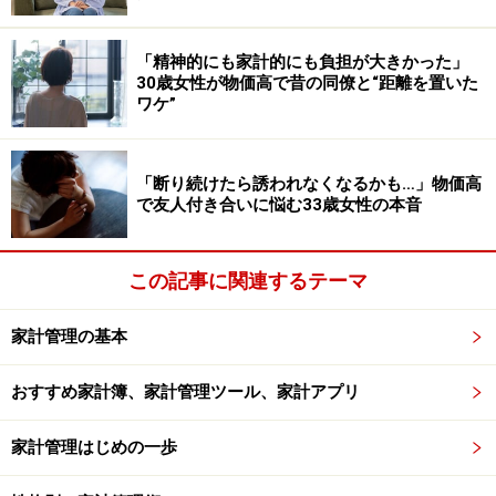
ます。
「精神的にも家計的にも負担が大きかった」
50代から先取り貯蓄を成功させるには？
30歳女性が物価高で昔の同僚と“距離を置いた
ワケ”
50代から気持ちを引き締めて先取り貯蓄に取り組む方
へ、成功させるポイントを2つご紹介します。
「断り続けたら誘われなくなるかも…」物価高
で友人付き合いに悩む33歳女性の本音
●ポイント1：明確な目標・目的を持つ
先取り貯蓄そのものは銀行等で設定すればすぐに始めら
れます。今まで、貯蓄の習慣がない方にとってみれば、
この記事に関連するテーマ
貯蓄に回した分が使えないというのは窮屈に感じるかも
しれません。途中で挫折しないよう「老後、家電の買い
家計管理の基本
替えをするための貯蓄」「老後、趣味を楽しむための貯
おすすめ家計簿、家計管理ツール、家計アプリ
蓄」などのように目的を明確にしましょう。そうするこ
とで、貯蓄に対するモチベーションを維持することがで
家計管理はじめの一歩
きます。