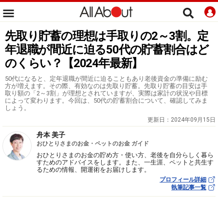
先取り貯蓄の理想は手取りの2～3割。定
年退職が間近に迫る50代の貯蓄割合はど
のくらい？【2024年最新】
50代になると、定年退職が間近に迫ることもあり老後資金の準備に励む
方が増えます。その際、有効なのは先取り貯蓄。先取り貯蓄の目安は手
取り額の「2～3割」が理想とされていますが、実際は家計の状況や目標
によって変わります。今回は、50代の貯蓄割合について、確認してみま
しょう。
更新日：
2024年09月15日
舟本 美子
おひとりさまのお金・ペットのお金 ガイド
おひとりさまのお金の貯め方・使い方、老後を自分らしく暮ら
すためのアドバイスをします。また、一生涯、ペットと共生す
るための情報、開運術をお届けします。
プロフィール詳細
執筆記事一覧