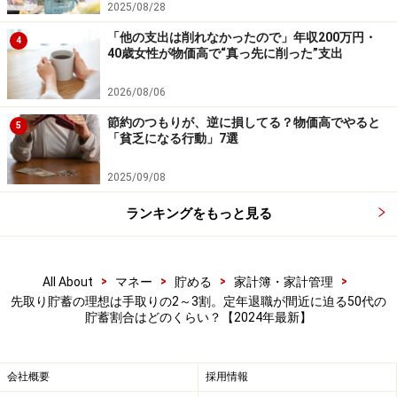
て少しずつでも始めるようにしましょう。
2025/08/28
「他の支出は削れなかったので」年収200万円・
4
※記事内容は執筆時点のものです。最新の内容をご確認くださ
40歳女性が物価高で“真っ先に削った”支出
い。
本記事の内容は一般的な情報提供を目的としており、特定の金融
2026/08/06
商品や投資行動を推奨するものではありません。
投資や資産運用に関する最終的なご判断はご自身の責任において
節約のつもりが、逆に損してる？物価高でやると
行ってください。
5
「貧乏になる行動」7選
掲載情報の正確性・完全性については十分に配慮しております
が、その内容を保証するものではなく、これに基づく損失・損害
などについて当社は一切の責任を負いません。
2025/09/08
最新の情報や詳細については、必ず各金融機関やサービス提供者
の公式情報をご確認ください。
ランキングをもっと見る
【編集部からのお知らせ】
・「家計」について、
アンケート（2026/8/31まで）
を実施
>
>
>
>
All About
マネー
貯める
家計簿・家計管理
中です！
先取り貯蓄の理想は手取りの2～3割。定年退職が間近に迫る50代の
※抽選で20名にAmazonギフト券1000円分プレゼント
貯蓄割合はどのくらい？【2024年最新】
※謝礼付きの限定アンケートやモニター企画に参加が可能に
なります
会社概要
採用情報