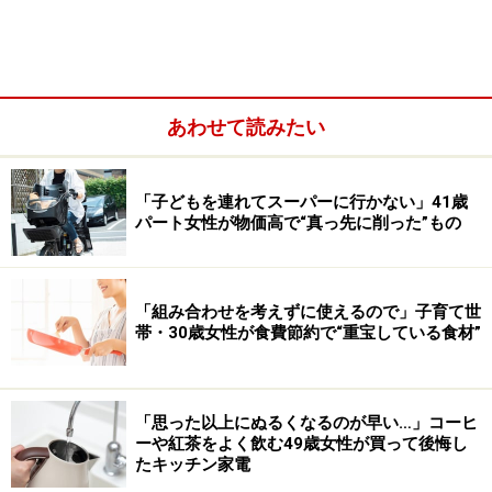
「14.2％」です。
先取り貯蓄の目安である2～3割は「11.1％」ですが、そ
れよりも多い3割以上は「19％」となっています。ご参
あわせて読みたい
考として、50代単身世帯の貯蓄割合の平均は「14％」で
す。
「子どもを連れてスーパーに行かない」41歳
パート女性が物価高で“真っ先に削った”もの
●50代二人以上世帯の貯蓄割合
・5％未満：6.9％
・5～10％未満：15.7％
「組み合わせを考えずに使えるので」子育て世
・10～15％未満：20.2％
帯・30歳女性が食費節約で“重宝している食材”
・15～20％未満：5.2％
・20～25％未満：8.3％
・25～30％未満：1.7％
「思った以上にぬるくなるのが早い…」コーヒ
・30～35％未満：5.7％
ーや紅茶をよく飲む49歳女性が買って後悔し
たキッチン家電
・35％以上：8.1％