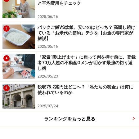
と平均費用をチェック
す。主婦ならではの献立の話や子どもの話などができる
ので、とても楽しいのです。
2025/06/16
パックご飯VS炊飯、安いのはどっち？ 高騰し続け
3
※本記事は、公式YouTubeチャンネル「
All About マネ
ている「お米代の節約」テクを【お金の専門家が
ー
」で連載している『億り人たちに訊く！～匿名で語る
解説】
2025/05/16
億の裏側～』の内容を一部編集してお届けしています。
こちらの動画も併せてご覧ください。
「家賃1割上げます」に焦って判を押す前に、登録
4
者70万人超の不動産Gメンが明かす最強の切り返
し術
▼関連動画はこちら！
2026/05/23
税収75.2兆円はどこへ？「私たちの税金」は何に
5
使われているのか
2025/07/24
ランキングをもっと見る
※記事内容は執筆時点のものです。最新の内容をご確認くださ