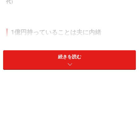
代）
1億円持っていることは夫に内緒
――金融資産が1億円になったときの心境を教えていただ
けますか。
続きを読む
シャン姫さん：
本当に嬉しかったですね。ただ、うちは
夫と家計が別なので、1億円を達成したことは、今でも
秘密にしています。
――ご主人は今でも知らないのですね（驚）
シャン姫さん：