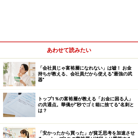
あわせて読みたい
「会社員じゃ富裕層になれない」は嘘！ お金
持ちが教える、会社員だから使える“最強の武
株で資産を大きく増やすきっかけになったのは、夫が勧
器”
めてくれた中国株でもあるのですが……。本人は私にお宝
銘柄を教えたことは全く覚えていませんでしたので
トップ1％の富裕層が教える「お金に困る人」
の共通点。華僑が“秒でゴミ箱に捨てる”名刺と
（笑）。1億円を達成したことは誰にも言わなかったの
は？
です。
1億円あっても生活水準は変えず、パートも
「安かったから買った」が貧乏思考を加速させ