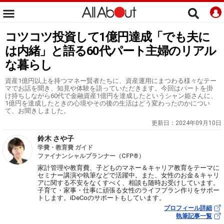
コツコツ投資して1億円達成「でも夫に
は内緒」と語る60代パート主婦のリアル
な暮らし
資産1億円以上を持つマネー賢者たちに、資産運用にまつわる様々なテー
マでお話を聞き、知見や体験を語っていただきます。今回はパートを掛
け持ちしながら60代で金融資産1億円を達成したというシャン姫さんに、
1億円を達成したときの心境やその後の生活はどう変わったのかについ
て、お聞きしました。
更新日：
2024年09月10日
鈴木 さや子
学費・教育費 ガイド
ファイナンシャルプランナー（CFP®）
家計管理や教育費、子どものマネー＆キャリア教育をテーマに
セミナー講演や執筆などで活躍中。また、女性のお金＆キャリ
アに関する不安をなくすべく、相談も随時お受けしています。
子育て・家事・仕事に頑張る女性のライフプラン作りをサポー
トします。iDeCoのサポートもしています。
プロフィール詳細
執筆記事一覧