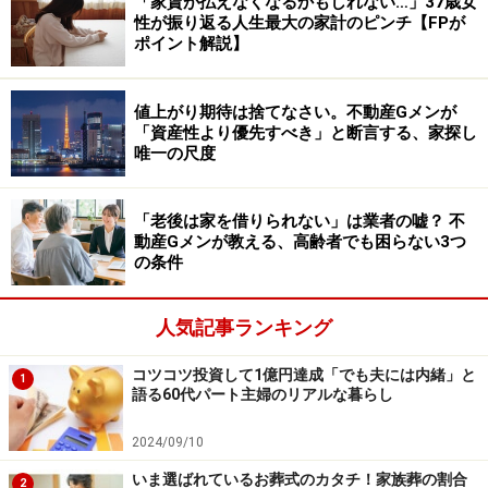
「家賃が払えなくなるかもしれない…」37歳女
に“これで楽しんでおいで”と、お小遣いを渡せるように
性が振り返る人生最大の家計のピンチ【FPが
ポイント解説】
なったことでしょうか。
――お金の心配をすることなく、お小遣いを渡せるように
値上がり期待は捨てなさい。不動産Gメンが
「資産性より優先すべき」と断言する、家探し
なったわけですね。では1億円を達成した後、もう仕事
唯一の尺度
を辞めようかなと思ったことはありますか？
「老後は家を借りられない」は業者の嘘？ 不
シャン姫さん：
現在、パートを2つ掛け持ちしています
動産Gメンが教える、高齢者でも困らない3つ
が、定年まで働くつもりでいます。そのうちの1つは、
の条件
70歳を過ぎても働いている方がたくさんいて、皆さん楽
しそうです。やはり、イキイキと働いている姿を見てい
人気記事ランキング
ると元気をもらえますし、私もずっと続けていきたいと
コツコツ投資して1億円達成「でも夫には内緒」と
思いますね。
1
語る60代パート主婦のリアルな暮らし
あとはちょっとしたことですが、休憩時間に同僚とたわ
2024/09/10
いのない話をすることも、心のよりどころになっていま
いま選ばれているお葬式のカタチ！家族葬の割合
2