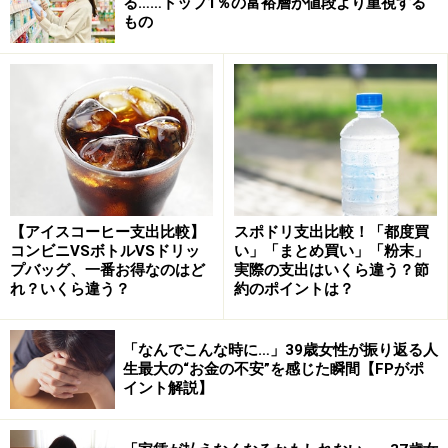
継続
る……トップ1％の富裕層が値段より重視する
もの
――1億円以上の資産があると、一般的にはすごくゆとり
のある暮らしをしているように思われますが、実際に生
活は変わりましたか？
シャン姫さん：
1億円を達成しても、生活は全く変わっ
ていませんね。食生活もそのままで、高級なものを買っ
たりすることもありません。私は走るのが趣味なので、
【アイスコーヒー支出比較】
スポドリ支出比較！「都度買
太らないように野菜中心の健康的な食生活をしていま
コンビニVSボトルVSドリッ
い」「まとめ買い」「粉末」
す。
プバッグ、一番お得なのはど
実際の支出はいくら違う？節
れ？いくら違う？
約のポイントは？
「なんでこんな時に…」39歳女性が振り返る人
生最大の“お金の不安”を感じた瞬間【FPがポ
1億円達成しても以前と暮らしは変わらないと語るシャン姫
イント解説】
さん（60代）
ただ、少し変わったなと思うことは、娘が旅行するとき