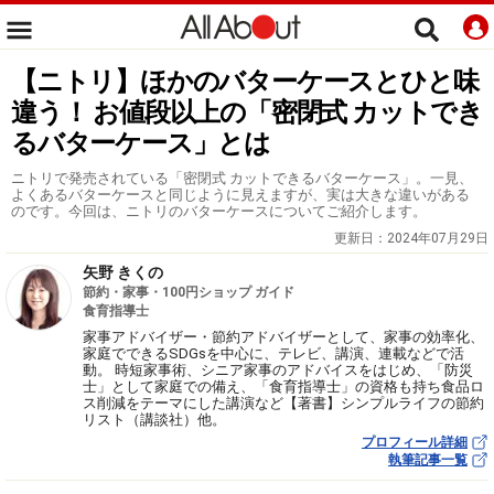
【ニトリ】ほかのバターケースとひと味
違う！ お値段以上の「密閉式 カットでき
るバターケース」とは
ニトリで発売されている「密閉式 カットできるバターケース」。一見、
よくあるバターケースと同じように見えますが、実は大きな違いがある
のです。今回は、ニトリのバターケースについてご紹介します。
更新日：
2024年07月29日
矢野 きくの
節約・家事・100円ショップ ガイド
食育指導士
家事アドバイザー・節約アドバイザーとして、家事の効率化、
家庭でできるSDGsを中心に、テレビ、講演、連載などで活
動。 時短家事術、シニア家事のアドバイスをはじめ、「防災
士」として家庭での備え、「食育指導士」の資格も持ち食品ロ
ス削減をテーマにした講演など【著書】シンプルライフの節約
リスト（講談社）他。
プロフィール詳細
執筆記事一覧