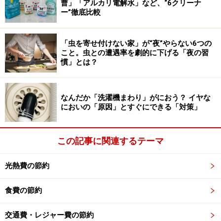
曹」「アルカリ電解水」など、“6クリーナ
ー”徹底比較
一般的なバターケースはふたを乗せるだけのものが多
く、移動させているときにふたが落ちてしまったり、冷
蔵庫でほかの食材の匂いがバターについたりすること
「虫を寄せ付けない家」が“夜”やらない6つの
こと。虫との遭遇率を劇的に下げる「夜の習
も……。
慣」とは？
しかし、本商品はふたにパッキンがついているので、し
っかりと密閉できます。
なんだか「洗濯機まわり」がにおう？ イヤな
においの「原因」とすぐにできる「対策」
この記事に関連するテーマ
ふたにパッキンがついているので密閉できる
光熱費の節約
開けるときは両手を使う必要がありますが、それだけし
っかりと閉じられているという証拠です。
食費の節約
5グラムずつカットされて使いやすい
交通費・レジャー費の節約