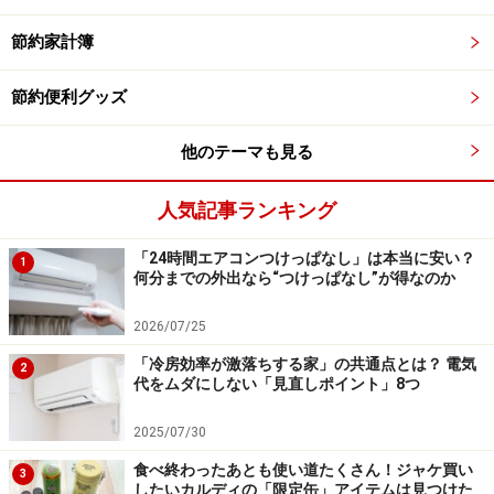
節約家計簿
中ぶたのワイヤーが細かい
節約便利グッズ
ワイヤーでバターをカットできるタイプのバターケース
はほかにもありますが、それらの多くは10グラムずつカ
他のテーマも見る
ットされるようになっています。しかし、本商品はワイ
人気記事ランキング
ヤーが細かくなっていて、約5グラムずつカットできる
のです。
「24時間エアコンつけっぱなし」は本当に安い？
1
何分までの外出なら“つけっぱなし”が得なのか
約5グラムずつカットできる
2026/07/25
「冷房効率が激落ちする家」の共通点とは？ 電気
2
バターを使うレシピでは、確かに10グラム単位で書かれ
代をムダにしない「見直しポイント」8つ
ているものが多いのですが、実際に料理をしていると10
グラムだと多い場合もあるため、5グラムずつのほうが
2025/07/30
圧倒的に使い勝手が良いのです。
食べ終わったあとも使い道たくさん！ジャケ買い
3
したいカルディの「限定缶」アイテムは見つけた