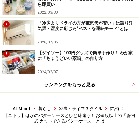
ら即買い
密閉できる点と5グラムずつカットできる点。ささいな
2022/03/30
ことかもしれませんが、実際に使ってみると、この2点
「冷房よりドライの方が電気代が安い」は誤り!?
4
が使いやすさを向上させていることが分かります。
気温・湿度に応じた“ベストな運転モード”とは
2026/07/06
家事は使う道具によって、グッと楽になることがありま
す。バターケースを使ってみようと思っている人や使い
【ダイソー】100円グッズで簡単手作り！ わが家
5
に「ちょうどいい薬箱」の作り方
勝手の良いバターケースを探している人は、ニトリの
「密閉式 カットできるバターケース」を試してみてはい
2024/02/07
かがでしょうか。
ランキングをもっと見る
■商品詳細
>
>
>
>
All About
暮らし
家事・ライフスタイル
節約
商品名：密閉式 カットできるバターケース
【ニトリ】ほかのバターケースとひと味違う！ お値段以上の「密閉
式 カットできるバターケース」とは
商品コード：8977839
価格：999円（税込）