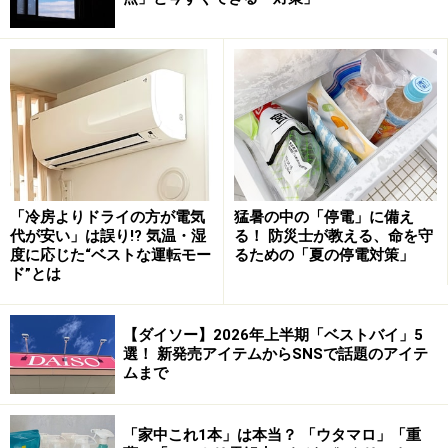
ワイヤーがついている中ぶたの上にバターを置く
次にバターの上にふたを置き、手全体でゆっくりと押し
てバターを沈めていきます。
バターの上にふたを置いてゆっくりと押す
すると、バターがワイヤーでカットされ、細かくなった
「冷房よりドライの方が電気
猛暑の中の「停電」に備え
バターがケース内に並びます。
代が安い」は誤り!? 気温・湿
る！ 防災士が教える、命を守
度に応じた“ベストな運転モー
るための「夏の停電対策」
ド”とは
ワイヤーでカットされたバターがケースに入る
【ダイソー】2026年上半期「ベストバイ」5
密閉式の容器がうれしい
選！ 新発売アイテムからSNSで話題のアイテ
ムまで
本商品の優秀な点は、「密閉式 カットできるバターケー
ス」という商品名の通り、密閉できる点です。
「家中これ1本」は本当？ 「ウタマロ」「重