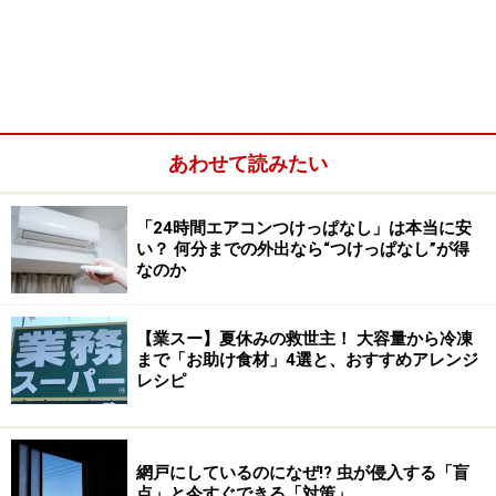
あわせて読みたい
冷蔵庫からバターを出したら、少し柔らかくなるまで常
温で置いておきます。時間は室温によって変わってきま
すが、スプーンなどで触ってみてカチコチでなくなる程
「24時間エアコンつけっぱなし」は本当に安
い？ 何分までの外出なら“つけっぱなし”が得
度まで待ちましょう。
なのか
【業スー】夏休みの救世主！ 大容量から冷凍
常温で少し柔らかくする
まで「お助け食材」4選と、おすすめアレンジ
レシピ
バターが柔らかくなったら、本商品のふたを取り、ワイ
ヤーがある中ぶたの上にバターを置きます。
網戸にしているのになぜ!? 虫が侵入する「盲
点」と今すぐできる「対策」