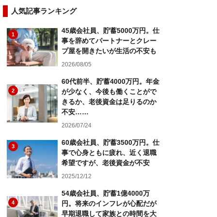
人気記事ランキング
45歳会社員、貯蓄5000万円。仕
1
事を辞めてパートナーとクレー
プ屋を開きたいが生活の不安も
2026/08/05
60代前半、貯蓄4000万円。年金
2
が少なく、今後も働くことがで
きるか、老後資金は足りるのか
不安……
2026/07/24
60歳会社員、貯蓄3500万円。仕
3
事で心身ともに疲れ、近く退職
希望ですが、老後資金が不安
2025/12/12
54歳会社員、貯蓄1億4000万
4
円。将来のインフレが心配だが
早期退職して家族との時間を大