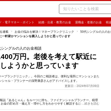
ド・電子マネー・ポイント
結婚・出産・教育のお金
退職金・老後のお金
税
る連載
お金の悩みを解決！マネープランクリニック
50代シングルの人の
駅近に一軒家かマンションを購入しようかと思っています
代シングルの人のお金相談
1400万円。老後を考えて駅近に
入しようかと思っています
ネープランクリニック」。今回のご相談者は、便利な場所にマンションまた
ル・プランナーの深野康彦さんがアドバイスします。​​​​​​​
更新日：2024年07月09日
資情報誌『あるじゃん』をルーツに持ち、ファイナンシャルプランナー、税理
、お金の貯め方・備え方・増やし方をわかりやすく解説するほか、マネー最
...続きを読む
情報を発信しています。