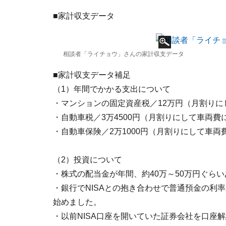
■家計収支データ
相談者「ライチョウ」さんの家計収支データ
■家計収支データ補足
（1）年間でかかる支出について
・マンションの固定資産税／12万円（月割り
・自動車税／3万4500円（月割りにして車両費
・自動車保険／2万1000円（月割りにして車両
（2）投資について
・株式の配当金が年間、約40万～50万円ぐら
・銀行でNISAとの抱き合わせで普通預金の利
始めました。
・以前NISA口座を開いていた証券会社を口座