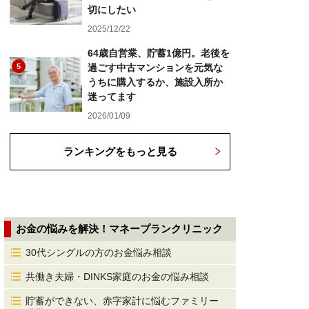
切にしたい
2025/12/22
64歳自営業、貯蓄1億円。老後を
5
過ごす中古マンションを元気な
うちに購入するか、施設入所か
迷ってます
2026/01/09
ランキングをもっと見る
お金の悩みを解決！マネープランクリニック
30代シングルの方のお金悩み相談
共働き夫婦・DINKS家庭のお金の悩み相談
貯蓄ができない、赤字家計に悩むファミリー