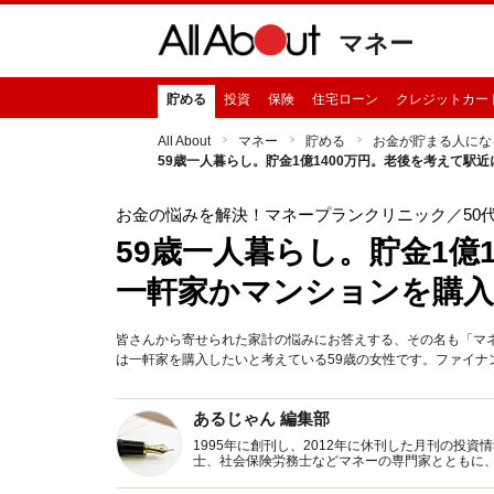
マネー
貯める
投資
保険
住宅ローン
クレジットカー
All About
マネー
貯める
お金が貯まる人にな
59歳一人暮らし。貯金1億1400万円。老後を考えて
お金の悩みを解決！マネープランクリニック
／50
59歳一人暮らし。貯金1億
一軒家かマンションを購
皆さんから寄せられた家計の悩みにお答えする、その名も「マ
は一軒家を購入したいと考えている59歳の女性です。ファイナンシャ
あるじゃん 編集部
1995年に創刊し、2012年に休刊した月刊の投
士、社会保険労務士などマネーの専門家とともに
新トピックス、おトク・節約コラムなど、役立つ