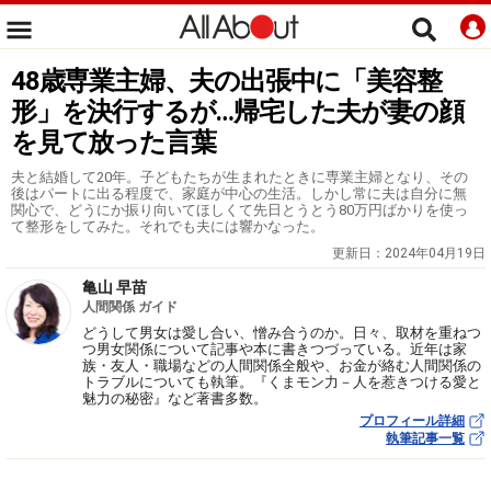
48歳専業主婦、夫の出張中に「美容整
形」を決行するが…帰宅した夫が妻の顔
を見て放った言葉
夫と結婚して20年。子どもたちが生まれたときに専業主婦となり、その
後はパートに出る程度で、家庭が中心の生活。しかし常に夫は自分に無
関心で、どうにか振り向いてほしくて先日とうとう80万円ばかりを使っ
て整形をしてみた。それでも夫には響かなった。
更新日：
2024年04月19日
亀山 早苗
人間関係 ガイド
どうして男女は愛し合い、憎み合うのか。日々、取材を重ねつ
つ男女関係について記事や本に書きつづっている。近年は家
族・友人・職場などの人間関係全般や、お金が絡む人間関係の
トラブルについても執筆。『くまモン力－人を惹きつける愛と
魅力の秘密』など著書多数。
プロフィール詳細
執筆記事一覧