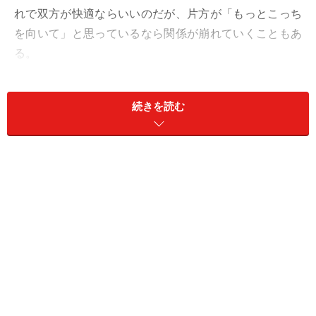
れで双方が快適ならいいのだが、片方が「もっとこっち
を向いて」と思っているなら関係が崩れていくこともあ
る。
自分の存在価値を探し続けた30代
続きを読む
「今思えば……ですけど」
そう前置きして、ユカコさん（48歳）は語り出した。彼
女には大学生と高校生の娘たちがいる。3歳年上の夫と
社内恋愛から結婚して20年になる。