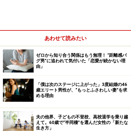
あわせて読みたい
ゼロから知り合う関係はもう無理！ “距離感バ
「私が夫を好きになって、粘って粘って結婚にこぎつけ
グ男”に追われて気付いた「恋愛が続かない理
由」
た（笑）。でも結婚してみたら、夫は家庭と子育てを私
に任せ、自分は仕事三昧。なんだか寂しかったですね。
週末だけ『いいパパ』として娘たちからは慕われてい
「僕は次のステージに上がった」3度結婚の46
歳エリート男性が、“もっとふさわしい妻”を求
た。そんな夫に嫉妬もしたし、娘たちより私を見てとい
める理由
う気持ちも強かったのかもしれない。結婚して仕事を辞
め、子育てだけが人生だという時期がありましたから、
自分だけ社会から隔絶されているような気持ちにもなっ
夫の他界、子どもの不登校、高校退学を乗り越
えて。60歳で“半同棲”を選んだ女性の「新たな
ていたのかもしれません」
生き方」