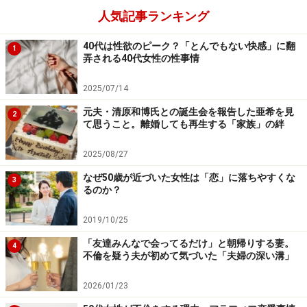
人気記事ランキング
※記事内容は執筆時点のものです。最新の内容をご確認くださ
40代は性欲のピーク？「とんでもない快感」に翻
1
い。
弄される40代女性の性事情
2025/07/14
次のページへ
1
/
2
元夫・清原和博氏との誕生会を報告した亜希を見
2
て思うこと。離婚しても再生する「家族」の絆
2025/08/27
なぜ50歳が近づいた女性は「恋」に落ちやすくな
3
るのか？
2019/10/25
「友達みんなで会ってるだけ」と朝帰りする妻。
4
不倫を疑う夫が初めて気づいた「夫婦の深い溝」
2026/01/23