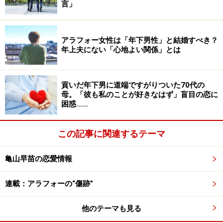
言」
ユカコさんは結婚後、生活が落ち着いて転職しようと思
っているときに妊娠がわかったため、そのまま専業主婦
になった。専業主婦という立場にいられるなんて羨まし
アラフォー女性は「年下男性」と結婚すべき？
年上夫にない「心地よい関係」とは
いわと、共働きの姉に言われたときはムッとしたとい
う。
貢いだ年下男に道端ですがりついた70代の
「○○ちゃんのママと言われるのもつらかった。結婚後、
母。「彼も私のことが好きなはず」盲目の恋に
困惑……
私はいつも自分の存在価値を探してきたような気がしま
す。妻や母としか受け止めてもらえないのがどこか物足
この記事に関連するテーマ
りない。でも仕事もしていないから、自分に価値がある
かどうかもわからない」
亀山早苗の恋愛情報
そんな自己肯定感の低い状態での子育てだからこそ、よ
連載：アラフォーの“傷跡”
けいつらかったのかもしれない。
他のテーマも見る
＞夫が2週間不在だというので決心した