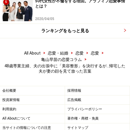
50代女性が不倫をする理由。アラフィフ恋愛事情
5
とは？
2020/04/05
ランキングをもっと見る
>
>
>
>
All About
恋愛・結婚
恋愛
恋愛
>
亀山早苗の恋愛コラム
48歳専業主婦、夫の出張中に「美容整形」を決行するが…帰宅した
夫が妻の顔を見て放った言葉
会社概要
採用情報
投資家情報
広告掲載
利用規約
プライバシーポリシー
All Aboutについて
著作権・商標・免責
当サイトの情報についての注意
サイトマップ