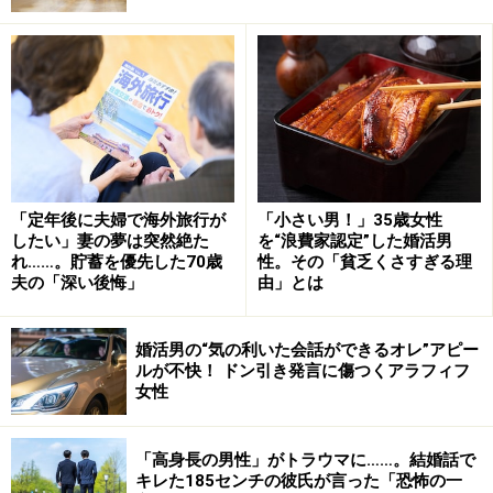
子育ては楽しいが「それだけでは虚しい」
彼女の30代は、子育てだけといってもいいような日々だ
ったという。もちろん、人を育てることはとてつもなく
大変なことだが、子育てを楽しめる人もいれば楽しめな
い人もいるのが現実。ユカコさんは、子育ては楽しかっ
たけど、「それだけでは虚しい」と思うタイプだった。
「定年後に夫婦で海外旅行が
「小さい男！」35歳女性
したい」妻の夢は突然絶た
を“浪費家認定”した婚活男
れ……。貯蓄を優先した70歳
性。その「貧乏くさすぎる理
「恋愛したい、夫にもう一度愛されたい。いつもそう思
夫の「深い後悔」
由」とは
っていました。結婚が決まったとき、夫は『ずっとオレ
のことを見ていてくれてありがとう。きみの深い愛がわ
婚活男の“気の利いた会話ができるオレ”アピー
かった』と言ってくれたんですよ。それなのに結婚して
ルが不快！ ドン引き発言に傷つくアラフィフ
女性
子どもができたら、夫は私を“家族”としてしか見なくな
った。周囲から○○さんの奥さんって言われるのも本当に
嫌でしたね」
「高身長の男性」がトラウマに……。結婚話で
キレた185センチの彼氏が言った「恐怖の一