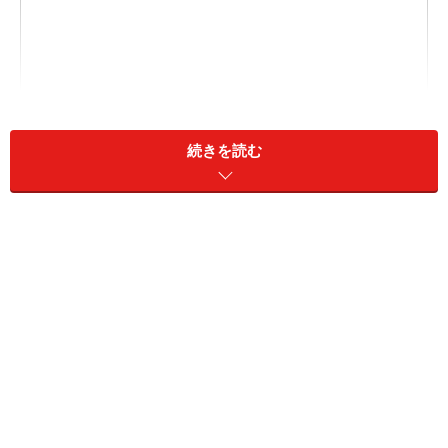
続きを読む
「封印する縁」はあれど「捨てる縁」はない
SNS時代の「人間関係の整理整頓」とは
SNSで時折見かける「友達」の整理整頓。具体的には
「この投稿にいいね！をしなかった人を（友達から）削
除します」などのアナウンスをして、自分との繋がりが
薄い人を判断するのです。
筆者はそもそも「友達を整理する」考え方に賛同できな
いので、アナウンス投稿を見かけた場合は絶対に「いい