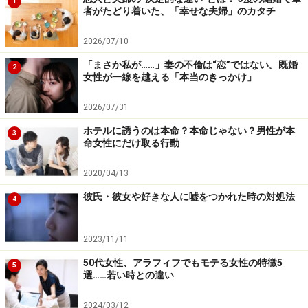
1
大人になるほど人間関係は多種多様。アドレス帳には
者がたどり着いた、「幸せな夫婦」のカタチ
500人もの情報があっても、日頃から連絡したり会った
2026/07/10
りするのはほんの数名……という人も多いのではないでし
「まさか私が……」妻の不倫は“恋”ではない。既婚
ょうか。
2
女性が一線を越える「本当のきっかけ」
しかし地球上の人間の数を考えれば、一生のうちに出会
2026/07/31
える人の数などごくわずか。「袖すり合うも多生の縁」
ホテルに誘うのは本命？本命じゃない？男性が本
3
命女性にだけ取る行動
ともいわれるように、もしかすると未来に深い縁が生ま
れる可能性があるかもしれません。そのような視点で捉
2020/04/13
えれば、どれほど疎遠になろうと不義理をしようと、あ
彼氏・彼女や好きな人に嘘をつかれた時の対処法
4
えて人間関係を捨てるする必要はないような気がしま
す。
2023/11/11
縁のあった関係を「捨てる」という発想は、捨てられる
50代女性、アラフィフでもモテる女性の特徴5
5
選……若い時との違い
相手にしてみれば実に寂しいこと。ましてやSNSで宣言
するなど、心ない人の行動に思えてなりません。おそら
2024/03/12