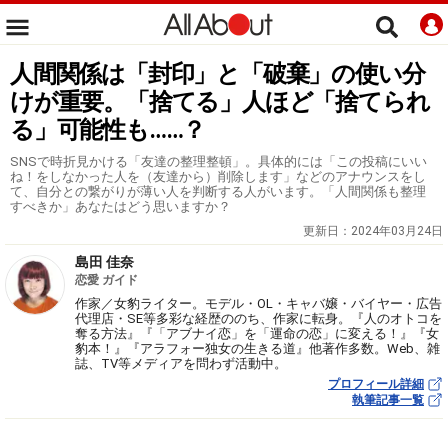
人間関係は「封印」と「破棄」の使い分
けが重要。「捨てる」人ほど「捨てられ
る」可能性も……？
SNSで時折見かける「友達の整理整頓」。具体的には「この投稿にいい
ね！をしなかった人を（友達から）削除します」などのアナウンスをし
て、自分との繋がりが薄い人を判断する人がいます。「人間関係も整理
すべきか」あなたはどう思いますか？
更新日：
2024年03月24日
島田 佳奈
恋愛 ガイド
作家／女豹ライター。モデル・OL・キャバ嬢・バイヤー・広告
代理店・SE等多彩な経歴ののち、作家に転身。『人のオトコを
奪る方法』『「アブナイ恋」を「運命の恋」に変える！』『女
豹本！』『アラフォー独女の生きる道』他著作多数。Web、雑
誌、TV等メディアを問わず活動中。
プロフィール詳細
執筆記事一覧