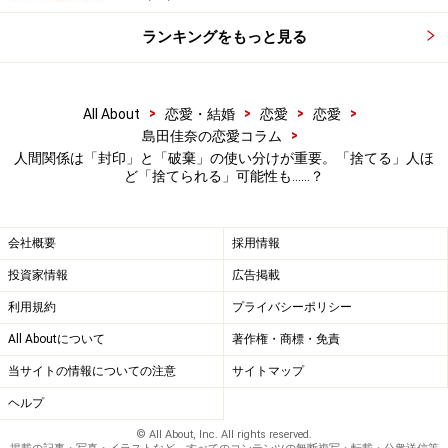
く筆者と同じように感じている人もいるのではないでし
ランキングをもっと見る
ょうか。
>
>
>
>
All About
恋愛・結婚
恋愛
恋愛
「封印する縁」はあれど「捨てる縁」はな
>
島田佳奈の恋愛コラム
い
人間関係は「封印」と「破棄」の使い分けが重要。「捨てる」人ほ
ど「捨てられる」可能性も……？
いろんな考えの人がいる以上、自分と合わない人にも遭
遇します。イヤな相手とは、関係を絶ちたくもなるでし
会社概要
採用情報
ょう。
投資家情報
広告掲載
嫌いな人との関係を断ち切るのも、エネルギーを消耗し
利用規約
プライバシーポリシー
ます。可能ならばフェードアウト（黙って距離を置く）
All Aboutについて
著作権・商標・免責
が賢明。万が一相手が納得しないときは、離れる理由を
当サイトの情報についての注意
サイトマップ
告げればいいのです。
ヘルプ
© All About, Inc. All rights reserved.
昨今は恋人との別れすら「LINEで一方的に告げて即ブロ