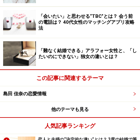
「無駄な付き合い」は捨てるすべき？
“人間関係を捨てる”ことは「無駄な付き合いをやめる」
「会いたい」と思わせる“TBC”とは？ 会う前
ことでもあります。
の電話は？ 40代女性のマッチングアプリ攻略
法
時間は有限、無駄な付き合いをやめれば趣味やスキルア
ップに費やす時間が増やせるようになるし、お付き合い
「難なく結婚できる」アラフォー女性と、「し
たいのにできない」独女の違いとは？
で生じる出費も減るので一石二鳥ですね。
ところで、あなたにとって「無駄な付き合い」とは、ど
この記事に関連するテーマ
のようなものでしょうか。
・仕事仲間だけどプライベートは知られたくない「義
島田 佳奈の恋愛情報
理」の関係
他のテーマも見る
・昔は仲がよかったけど今は接点がない「疎遠」な関係
・たまたま名刺交換しただけの「コネクション未満」な
人気記事ランキング
関係
恋人と夫婦の“決定的な違い”とは？ 3度の結婚で筆