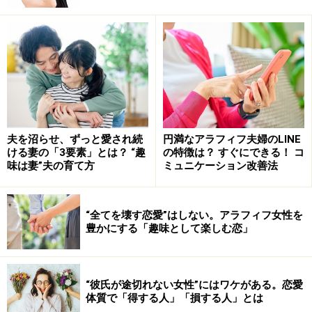
の変化により、気がつけば疎遠になっていたことも。
義理だけのお付き合いを「それでも繋がっていたい」と
思うか「ストレスになるから、いっそ関係を解消した
い」と思うかは、その人次第。昨今は、リアルで不義理
をしてもSNSでは盛んに交流しているような関係性もあ
るので、親しさの定義自体が分かりにくくなっているか
もしれません。
夫を沼らせ、ずっと愛され続
円満なアラフィフ夫婦のLINE
ける妻の「3要素」とは？ “趣
の特徴は？ すぐにできる！ コ
味は妻”夫の育て方
ミュニケーション改善法
どれほどブランクが空こうと、再会すれば元のように親
しくできる──友達とは、そのような関係ではないでしょ
“全てを壊す恋愛”はしない。アラフィフ女性を
うか。物理的距離よりも心理的距離。離れていても心は
豊かにする「趣味として楽しむ恋」
繋がっている友人とは、たとえ疎遠になっても「捨て
る」対象にはならないはず。
“彼氏が途切れない女性”にはワケがある。恋愛
体質で「得する人」「損する人」とは