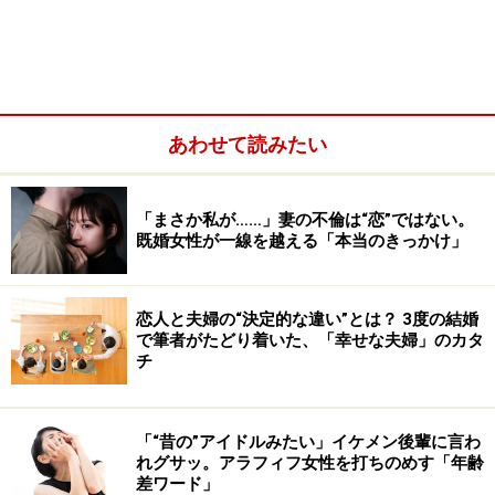
ね！」しません。そんな人からは、むしろ整理されたほ
うがスッキリします（笑）。
あわせて読みたい
「まさか私が……」妻の不倫は“恋”ではない。
既婚女性が一線を越える「本当のきっかけ」
恋人と夫婦の“決定的な違い”とは？ 3度の結婚
で筆者がたどり着いた、「幸せな夫婦」のカタ
チ
人間関係においては有意義なものもあれば、その人にと
「“昔の”アイドルみたい」イケメン後輩に言わ
れグサッ。アラフィフ女性を打ちのめす「年齢
っては無駄かもしれないものもあるでしょう。生活環境
差ワード」