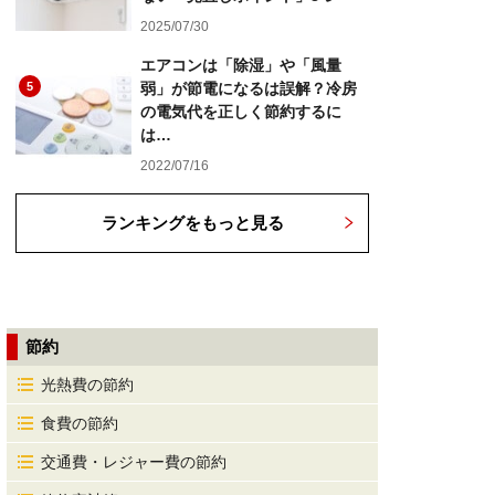
2025/07/30
エアコンは「除湿」や「風量
5
弱」が節電になるは誤解？冷房
の電気代を正しく節約するに
は…
2022/07/16
ランキングをもっと見る
節約
光熱費の節約
食費の節約
交通費・レジャー費の節約