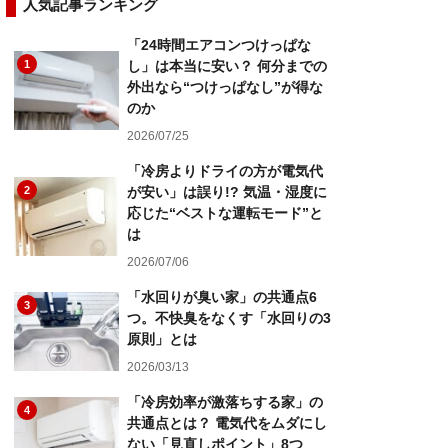
人気記事ランキング
「24時間エアコンつけっぱな
1
し」は本当に安い？ 何分までの
外出なら“つけっぱなし”が得な
のか
2026/07/25
「冷房よりドライの方が電気代
2
が安い」は誤り!? 気温・湿度に
応じた“ベストな運転モード”と
は
2026/07/06
「水回りが臭い家」の共通点6
3
つ。不快臭をなくす「水回りの3
原則」とは
2026/03/13
「冷房効率が激落ちする家」の
4
共通点とは？ 電気代をムダにし
ない「見直しポイント」8つ