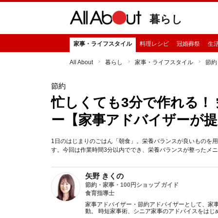
暮らし
家事・ライフスタイル
料理レシピ
冠婚葬祭
生
All About
暮らし
家事・ライフスタイル
節約
節約
忙しくても3分で作れる！
ー【家事アドバイザーが提
1日のはじまりのごはん「朝食」。栄養バランスが良いものを
す。今回は作業時間3分以内ででき、栄養バランスが整ったメ
矢野 きくの
節約・家事・100円ショップ ガイド
食育指導士
家事アドバイザー・節約アドバイザーとして、家事
動。 時短家事術、シニア家事のアドバイスをはじ