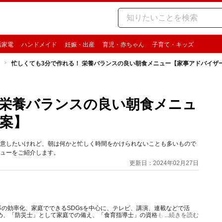
活家電
ハンドメイド
妊娠・出産
育児・赤ちゃん
子育て・キッズ
忙しくても3分で作れる！ 栄養バランスの良い朝食メニュー【家事アドバイザ
 栄養バランスの良い朝食メニュ
案】
用意したいけれど、朝は何かと忙しく時間をかけられないことも多いもので
ニューをご紹介します。
更新日：2024年02月27日
の効率化、家庭でできるSDGsを中心に、テレビ、講演、連載などで活
め、「防災士」として家庭での備え、「食育指導士」の資格も持ち食品ロ
...続きを読む