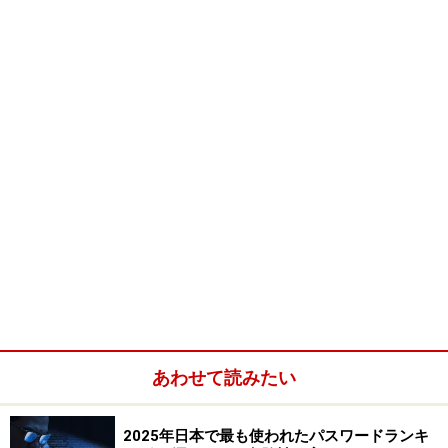
ダウンロード
１）作りたいカードが見つかったら、「Downroad」ボタ
ンをクリック
２）［ファイルのダウンロード］ダイアログボックスで
は、［保存］をクリック
３）保存先の指定をします。［デスクトップ］や［マイ
ドキュメント］に保存しましょう。この時にファイル名
をわかりやすいものに変えて保存してもいいです。（名
あわせて読みたい
前を覚えておきましょう）
2025年日本で最も使われたパスワードランキ
４）［ダウンロードの完了］ダイアログボックスが表示