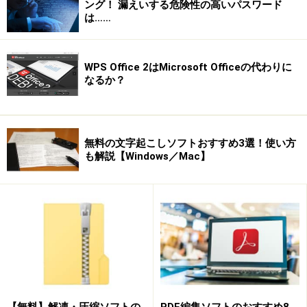
ング！ 漏えいする危険性の高いパスワード
されたら閉じます
は……
５）保存先を開きます。（デスクトップに保存した人
WPS Office 2はMicrosoft Officeの代わりに
は、デスクトップを見ます。マイドキュメントに保存し
なるか？
た人は、マイドキュメントを開きます）
６）ダウンロードした名前のアイコンを探します。フォ
無料の文字起こしソフトおすすめ3選！使い方
ルダになっていますね。それをダブルクリックします
も解説【Windows／Mac】
７）ワードのアイコンでファイルが表示されました。ダ
ブルクリックして開きましょう
【無料】解凍・圧縮ソフトの
PDF編集ソフトのおすすめ8