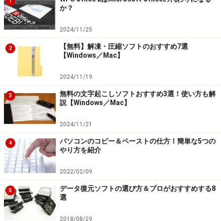
1
か？
2024/11/25
【無料】解凍・圧縮ソフトのおすすめ7選
2
【Windows／Mac】
2024/11/19
無料の文字起こしソフトおすすめ3選！使い方も解
3
説【Windows／Mac】
2024/11/21
パソコンのコピー＆ペーストの仕方！簡単な5つの
4
やり方を紹介
2022/02/09
データ復元ソフトの選び方＆プロがおすすめする8
5
選
2018/08/29