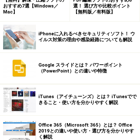
おすすめ7選【Windows／
選！ 選び方や比較ポイント
Mac】
【無料版／有料版】
８）ダウンロードしたカードがでてきました。
iPhoneに入れるべきセキュリティソフト！ ウ
イルス対策の理由や感染経路についても解説
次のページで
カードにメッセージを入れて完成
しましょ
う
※記事内容は執筆時点のものです。最新の内容をご確認くださ
Google スライドとは？ パワーポイント
い。
（PowerPoint）との違いや特徴
※OSやアプリ、ソフトのバージョンによっては画面表示、操作方
法が異なる可能性があります。
iTunes（アイチューンズ）とは？ iTunesでで
次のページへ
きること・使い方を分かりやすく解説
1
/
2
Office 365（Microsoft 365）とは？ Office
2019との違いや使い方・選び方を分かりやす
く解説