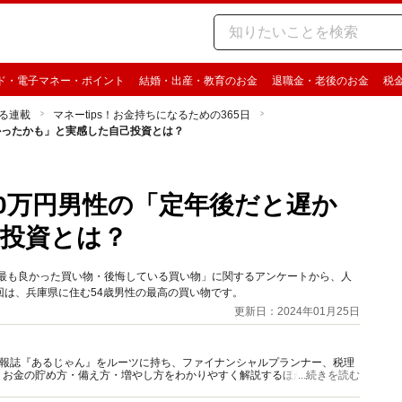
ド・電子マネー・ポイント
結婚・出産・教育のお金
退職金・老後のお金
税
る連載
マネーtips！お金持ちになるための365日
遅かったかも」と実感した自己投資とは？
00万円男性の「定年後だと遅か
投資とは？
た「人生で最も良かった買い物・後悔している買い物」に関するアンケートから、人
は、兵庫県に住む54歳男性の最高の買い物です。
更新日：2024年01月25日
資情報誌『あるじゃん』をルーツに持ち、ファイナンシャルプランナー、税理
、お金の貯め方・備え方・増やし方をわかりやすく解説するほか、マネー最
...続きを読む
情報を発信しています。