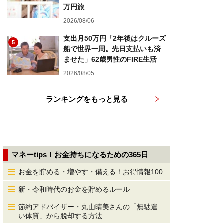
万円旅
2026/08/06
支出月50万円「2年後はクルーズ
5
船で世界一周。先日支払いも済
ませた」62歳男性のFIRE生活
2026/08/05
ランキングをもっと見る
マネーtips！お金持ちになるための365日
お金を貯める・増やす・備える！お得情報100
新・令和時代のお金を貯めるルール
節約アドバイザー・丸山晴美さんの「無駄遣
い体質」から脱却する方法