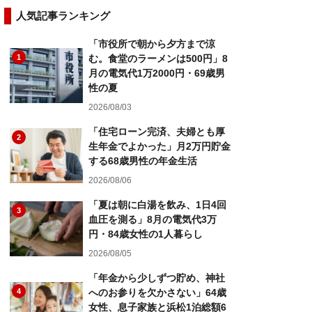
人気記事ランキング
「市役所で朝から夕方まで涼
1
む。食堂のラーメンは500円」8
月の電気代1万2000円・69歳男
性の夏
2026/08/03
「住宅ローン完済、夫婦とも厚
2
生年金でよかった」月2万円貯金
する68歳男性の年金生活
2026/08/06
「夏は朝に白湯を飲み、1日4回
3
血圧を測る」8月の電気代3万
円・84歳女性の1人暮らし
2026/08/05
「年金から少しずつ貯め、神社
4
へのお参りを欠かさない」64歳
女性、息子家族と浜松1泊総額6