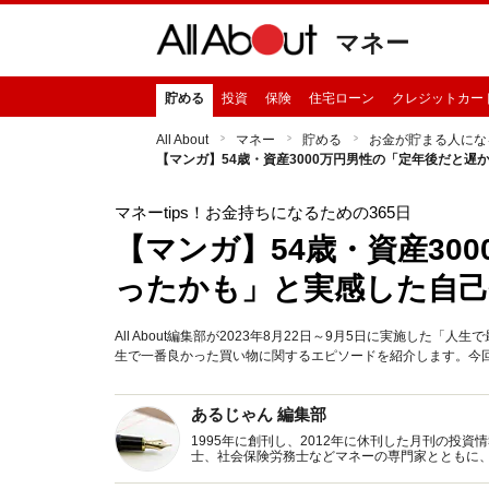
マネー
貯める
投資
保険
住宅ローン
クレジットカー
All About
マネー
貯める
お金が貯まる人にな
【マンガ】54歳・資産3000万円男性の「定年後だと
マネーtips！お金持ちになるための365日
【マンガ】54歳・資産30
ったかも」と実感した自己
All About編集部が2023年8月22日～9月5日に実施し
生で一番良かった買い物に関するエピソードを紹介します。今回
あるじゃん 編集部
1995年に創刊し、2012年に休刊した月刊の投
士、社会保険労務士などマネーの専門家とともに
新トピックス、おトク・節約コラムなど、役立つ