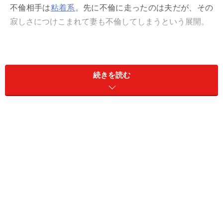
不倫相手は
粘着系
。先に不倫に走ったのは夫だが、その
寂しさにつけこまれて妻も不倫してしまうという展開。
「別れるくらいなら死んでやる」という夫の相手。そし
て関係をもってすぐ「僕のこと愛してる？」と聞く妻の
続きを読む
不倫相手。どちらも怖い。不倫は理性を失ったときに、
その関係自体が破綻していくのかもしれない。
夫が見抜けなかった「地雷女」
「うちの夫、不倫したことがあるんですよ。いろいろ話
し合って大ゲンカもして、最終的には今回だけは水に流
すということになりましたが。5年ほど前のことです
ね」