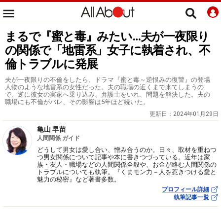
まるで『蜜と毒』みたい…夫が一夜限り
の関係で「地雷系」女子に執着され、不
倫トラブルに発展
夫が一夜限りの不倫をしたら、ドラマ『蜜と毒～逆恨みの復讐』の登場
人物のような地雷系の女性だった。夫の職場の近くまで来てしまうの
で、逆に彼女の実家へ乗り込み、弁護士をいれ、問題を解決した。夫の
職場にも不倫がバレ、その影響は5年ほど続いた。
更新日：
2024年01月29日
亀山 早苗
人間関係 ガイド
どうして男女は愛し合い、憎み合うのか。日々、取材を重ねつ
つ男女関係について記事や本に書きつづっている。近年は家
族・友人・職場などの人間関係全般や、お金が絡む人間関係の
トラブルについても執筆。『くまモン力－人を惹きつける愛と
魅力の秘密』など著書多数。
プロフィール詳細
執筆記事一覧