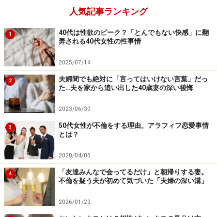
夫の職場近くで張っている彼女に「私は妻だけど、もう
人気記事ランキング
夫には近寄らないでもらえます？」と話しかけた。「ち
40代は性欲のピーク？「とんでもない快感」に翻
ょうどよかった、彼は私と結婚したがってるのに、あな
1
弄される40代女性の性事情
たが別れてくれないから困ってるんです」とぬけぬけ言
う彼女に、「警察行きます？ 裁判がいいですか」とミワ
2025/07/14
さんは言い放った。
夫婦間でも絶対に「言ってはいけない言葉」だっ
2
た…夫を家から追い出した40歳妻の深い後悔
＞弁護士まで依頼するほどのトラブルに
2023/06/30
50代女性が不倫をする理由。アラフィフ恋愛事情
3
とは？
※記事内容は執筆時点のものです。最新の内容をご確認くださ
い。
2020/04/05
「友達みんなで会ってるだけ」と朝帰りする妻。
4
次のページへ
1
/
2
不倫を疑う夫が初めて気づいた「夫婦の深い溝」
2026/01/23