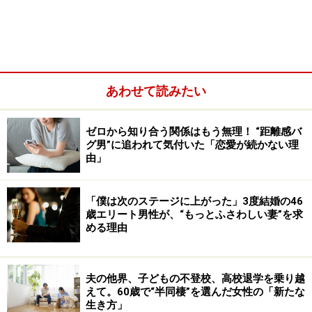
あわせて読みたい
ゼロから知り合う関係はもう無理！ “距離感バ
グ男”に追われて気付いた「恋愛が続かない理
由」
そういうのはミワさん（44歳）だ。30歳のときに友人の
「僕は次のステージに上がった」3度結婚の46
歳エリート男性が、“もっとふさわしい妻”を求
紹介で、ひとつ年上の男性と結婚した。決め手は夫とな
める理由
った人が温和だったこと。
「うちの父親はすぐに怒鳴り散らすタイプだったから、
夫の他界、子どもの不登校、高校退学を乗り越
えて。60歳で“半同棲”を選んだ女性の「新たな
私はとにかく短気な男性はイヤだと思っていました。夫
生き方」