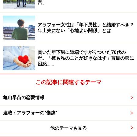
いう。
言」
地雷女が「怖くて仕事が行けない」と夫
アラフォー女性は「年下男性」と結婚すべき？
年上夫にない「心地よい関係」とは
「『とにかく一夜だけの過ちなんだ。反省してる、後悔
もしてる。こんなことはきみに言うことじゃないのもわ
かっている。だけどもう怖くて仕事にも行けない』っ
貢いだ年下男に道端ですがりついた70代の
て。そのころ、夫が何か思い悩んでいるのは知っていま
母。「彼も私のことが好きなはず」盲目の恋に
困惑……
した。でも理由を聞いても答えがなかったから、とりあ
えずは様子を見ていたんです。そういうことだったのか
この記事に関連するテーマ
と……。
亀山早苗の恋愛情報
私もショックでしたよ、そんな地雷女にひっかかるなん
て情けない。そもそも浮気しようとした気持ちが許せな
連載：アラフォーの“傷跡”
い。でもそう言っている場合でもなかったので、私が力
になると決めました」
他のテーマも見る