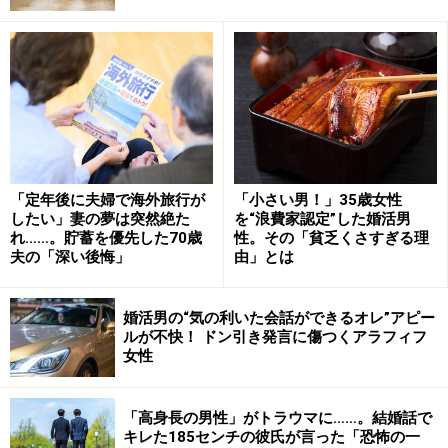
はとにかく温和、私がちょっと文句を言っても『まあま
あ、いいじゃないか。楽しくやろうよ』という人。この
人となら穏やかな生活が送れると思って結婚しました」
ただ、その温和さは優柔不断とつながっていたようだ。
結婚して7年経ったころ、夫が真っ青な顔をして「ミワ
ちゃん、ごめん、もうだめだ」とつぶやいた。なんと夫
は、とある女性に誘惑されて一度限りという約束で関係
「定年後に夫婦で海外旅行が
「小さい男！」35歳女性
したい」妻の夢は突然絶た
を“浪費家認定”した婚活男
をもってしまった。彼女は夫が勤める飲食店に出入りし
れ……。貯蓄を優先した70歳
性。その「貧乏くさすぎる理
て一方的に思いを募らせていたらしい。
夫の「深い後悔」
由」とは
「ごめん、とにかくごめん」と謝っていましたが、話を
婚活男の“気の利いた会話ができるオレ”アピー
ルが不快！ ドン引き発言に傷つくアラフィフ
よく聞くと、相手は完全に地雷女。関係をもって夫が帰
女性
ろうとしたら『見捨てないで』と大泣きされ、なんとか
なだめて送って行ったものの、それ以来、毎日のように
「高身長の男性」がトラウマに……。結婚話で
待ち伏せされたり路上でいきなり泣きつかれたりしたと
キレた185センチの彼氏が言った「恐怖の一