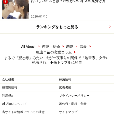
おいしいキスとは？相性がいいキスの見分け方
5
2020/01/10
ランキングをもっと見る
>
>
>
>
All About
恋愛・結婚
恋愛
恋愛
>
亀山早苗の恋愛コラム
まるで『蜜と毒』みたい…夫が一夜限りの関係で「地雷系」女子に
執着され、不倫トラブルに発展
会社概要
採用情報
投資家情報
広告掲載
利用規約
プライバシーポリシー
All Aboutについて
著作権・商標・免責
当サイトの情報についての注意
サイトマップ