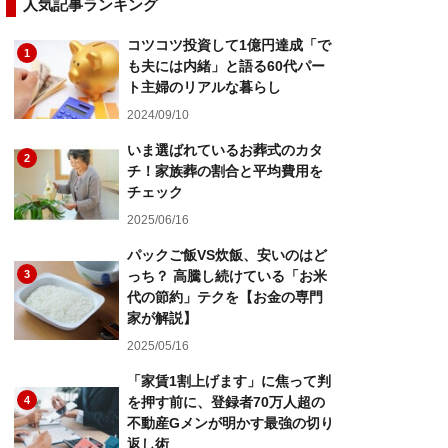
人気記事ランキング
コツコツ投資して1億円達成「で
1
も夫には内緒」と語る60代パー
ト主婦のリアルな暮らし
2024/09/10
いま選ばれているお葬式のカタ
2
チ！家族葬の割合と平均費用を
チェック
2025/06/16
パックご飯VS炊飯、安いのはど
3
っち？ 高騰し続けている「お米
代の節約」テクを【お金の専門
家が解説】
2025/05/16
「家賃1割上げます」に焦って判
4
を押す前に、登録者70万人超の
不動産Gメンが明かす最強の切り
返し術