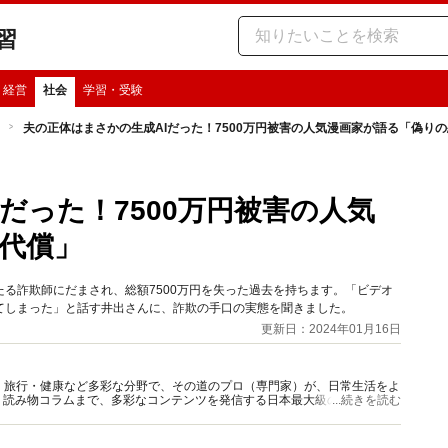
習
・経営
社会
学習・受験
夫の正体はまさかの生成AIだった！7500万円被害の人気漫画家が語る「偽り
だった！7500万円被害の人気
代償」
る詐欺師にだまされ、総額7500万円を失った過去を持ちます。「ビデオ
てしまった」と話す井出さんに、詐欺の手口の実態を聞きました。
更新日：2024年01月16日
グルメ・旅行・健康など多彩な分野で、その道のプロ（専門家）が、日常生活をよ
、読み物コラムまで、多彩なコンテンツを発信する日本最大級の総合情報サ
...続きを読む