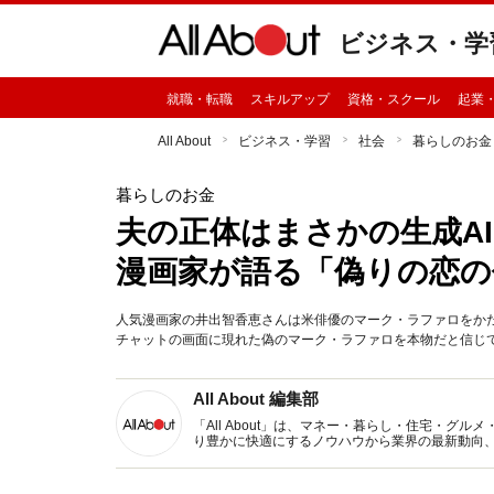
ビジネス・学
就職・転職
スキルアップ
資格・スクール
起業
All About
ビジネス・学習
社会
暮らしのお金
暮らしのお金
夫の正体はまさかの生成AI
漫画家が語る「偽りの恋の
人気漫画家の井出智香恵さんは米俳優のマーク・ラファロをかた
チャットの画面に現れた偽のマーク・ラファロを本物だと信じ
All About 編集部
「All About」は、マネー・暮らし・住宅・
り豊かに快適にするノウハウから業界の最新動向
イトです。