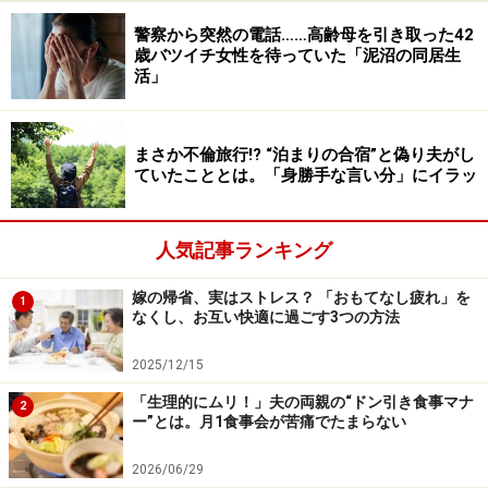
警察から突然の電話……高齢母を引き取った42
歳バツイチ女性を待っていた「泥沼の同居生
活」
まさか不倫旅行!? “泊まりの合宿”と偽り夫がし
ていたこととは。「身勝手な言い分」にイラッ
人気記事ランキング
嫁の帰省、実はストレス？ 「おもてなし疲れ」を
1
なくし、お互い快適に過ごす3つの方法
2025/12/15
「生理的にムリ！」夫の両親の“ドン引き食事マナ
2
ー”とは。月1食事会が苦痛でたまらない
2026/06/29