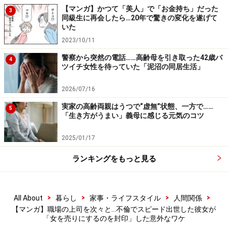
【マンガ】かつて「美人」で「お金持ち」だった
3
同級生に再会したら…20年で驚きの変化を遂げて
いた
2023/10/11
警察から突然の電話……高齢母を引き取った42歳バ
4
ツイチ女性を待っていた「泥沼の同居生活」
2026/07/16
実家の高齢両親はうつで“虚無”状態、一方で……
5
「生き方がうまい」義母に感じる元気のコツ
2025/01/17
ランキングをもっと見る
>
>
>
>
All About
暮らし
家事・ライフスタイル
人間関係
【マンガ】職場の上司を次々と…不倫でスピード出世した彼女が
「女を売りにするのを封印」した意外なワケ