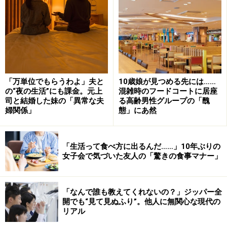
原案：亀山早苗
マンガ：カンザキミナミ（
@knzkminami
）
※記事内容は執筆時点のものです。最新の内容をご確認くださ
い。
「万単位でもらうわよ」夫と
10歳娘が見つめる先には……
の“夜の生活”にも課金。元上
混雑時のフードコートに居座
司と結婚した妹の「異常な夫
る高齢男性グループの「醜
婦関係」
態」にあ然
「生活って食べ方に出るんだ……」10年ぶりの
女子会で気づいた友人の「驚きの食事マナー」
「なんで誰も教えてくれないの？」ジッパー全
開でも“見て見ぬふり”。他人に無関心な現代の
リアル