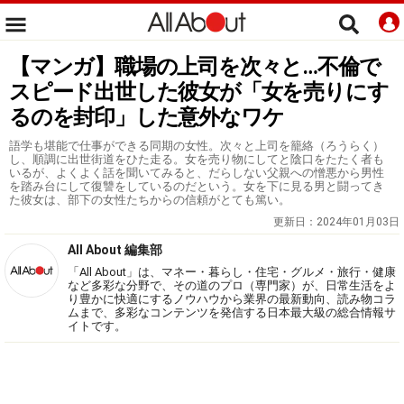
【マンガ】職場の上司を次々と…不倫で
スピード出世した彼女が「女を売りにす
るのを封印」した意外なワケ
語学も堪能で仕事ができる同期の女性。次々と上司を籠絡（ろうらく）
し、順調に出世街道をひた走る。女を売り物にしてと陰口をたたく者も
いるが、よくよく話を聞いてみると、だらしない父親への憎悪から男性
を踏み台にして復讐をしているのだという。女を下に見る男と闘ってき
た彼女は、部下の女性たちからの信頼がとても篤い。
更新日：
2024年01月03日
All About 編集部
「All About」は、マネー・暮らし・住宅・グルメ・旅行・健康
など多彩な分野で、その道のプロ（専門家）が、日常生活をよ
り豊かに快適にするノウハウから業界の最新動向、読み物コラ
ムまで、多彩なコンテンツを発信する日本最大級の総合情報サ
イトです。