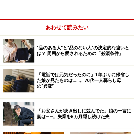
あわせて読みたい
“品のある人”と“品のない人”の決定的な違いと
は？ 周囲から愛されるための「必須条件」
「電話では元気だったのに」1年ぶりに帰省し
た娘が見たものは……。70代一人暮らし母
の“異変”
男を使ってのし上がっていく女性がいるのは、今に始ま
ったことではない。正当に「のし上がれない」のなら、
「お父さんが炊き出しに並んでた」娘の一言に
踏み台を使ってもいいではないか。それも昔とは違っ
妻は――。失業を5カ月隠し続けた夫
て、女性がまったく被害者意識などもたずにスマート
に。そんな考え方をする女性がいても不思議はない。