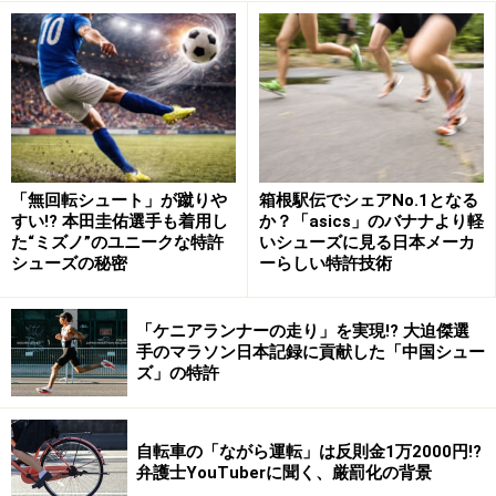
「無回転シュート」が蹴りや
箱根駅伝でシェアNo.1となる
すい!? 本田圭佑選手も着用し
か？「asics」のバナナより軽
た“ミズノ”のユニークな特許
いシューズに見る日本メーカ
シューズの秘密
ーらしい特許技術
「ケニアランナーの走り」を実現!? 大迫傑選
手のマラソン日本記録に貢献した「中国シュー
ズ」の特許
自転車の「ながら運転」は反則金1万2000円!?
弁護士YouTuberに聞く、厳罰化の背景