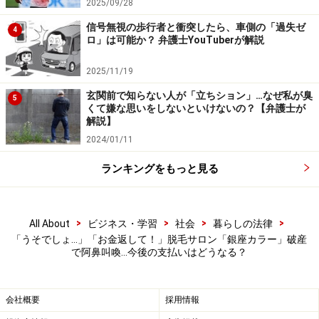
2025/09/28
信号無視の歩行者と衝突したら、車側の「過失ゼ
4
ロ」は可能か？ 弁護士YouTuberが解説
2025/11/19
玄関前で知らない人が「立ちション」…なぜ私が臭
5
くて嫌な思いをしないといけないの？【弁護士が
解説】
2024/01/11
ランキングをもっと見る
>
>
>
>
All About
ビジネス・学習
社会
暮らしの法律
「うそでしょ…」「お金返して！」脱毛サロン「銀座カラー」破産
で阿鼻叫喚…今後の支払いはどうなる？
会社概要
採用情報