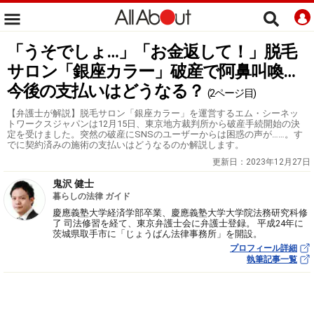
「うそでしょ…」「お金返して！」脱毛
サロン「銀座カラー」破産で阿鼻叫喚…
今後の支払いはどうなる？
(2ページ目)
【弁護士が解説】脱毛サロン「銀座カラー」を運営するエム・シーネッ
トワークスジャパンは12月15日、東京地方裁判所から破産手続開始の決
定を受けました。突然の破産にSNSのユーザーからは困惑の声が……。す
でに契約済みの施術の支払いはどうなるのか解説します。
更新日：
2023年12月27日
鬼沢 健士
暮らしの法律 ガイド
慶應義塾大学経済学部卒業、慶應義塾大学大学院法務研究科修
了 司法修習を経て、東京弁護士会に弁護士登録。 平成24年に
茨城県取手市に「じょうばん法律事務所」を開設。
プロフィール詳細
執筆記事一覧