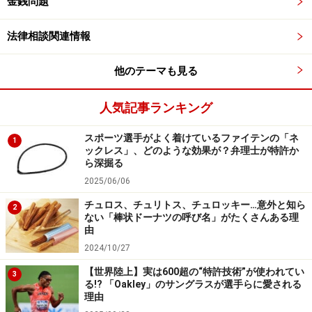
金銭問題
法律相談関連情報
他のテーマも見る
人気記事ランキング
スポーツ選手がよく着けているファイテンの「ネ
1
ックレス」、どのような効果が？弁理士が特許か
ら深掘る
2025/06/06
チュロス、チュリトス、チュロッキー…意外と知ら
2
ない「棒状ドーナツの呼び名」がたくさんある理
由
2024/10/27
【世界陸上】実は600超の“特許技術”が使われてい
3
る!? 「Oakley」のサングラスが選手らに愛される
理由