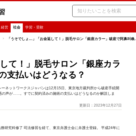
習
・経営
社会
学習・受験
「うそでしょ…」「お金返して！」脱毛サロン「銀座カラー」破産で阿鼻叫喚
して！」脱毛サロン「銀座カラ
の支払いはどうなる？
ーネットワークスジャパンは12月15日、東京地方裁判所から破産手続開
惑の声が……。すでに契約済みの施術の支払いはどうなるのか解説しま
更新日：2023年12月27日
務研究科修了 司法修習を経て、東京弁護士会に弁護士登録。 平成24年に
。