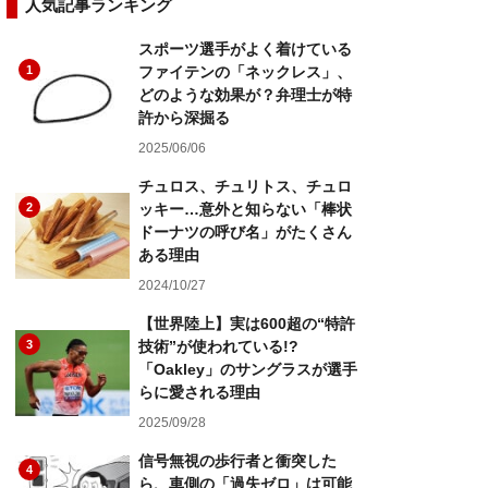
人気記事ランキング
スポーツ選手がよく着けている
1
ファイテンの「ネックレス」、
どのような効果が？弁理士が特
許から深掘る
2025/06/06
チュロス、チュリトス、チュロ
2
ッキー…意外と知らない「棒状
ドーナツの呼び名」がたくさん
ある理由
2024/10/27
【世界陸上】実は600超の“特許
3
技術”が使われている!?
「Oakley」のサングラスが選手
らに愛される理由
2025/09/28
信号無視の歩行者と衝突した
4
ら、車側の「過失ゼロ」は可能