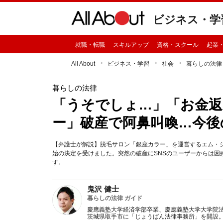
ビジネス・学
就職・転職
スキルアップ
資格・スクール
起業
All About
ビジネス・学習
社会
暮らしの法律
暮らしの法律
「うそでしょ…」「お金返
ー」破産で阿鼻叫喚…今後
【弁護士が解説】脱毛サロン「銀座カラー」を運営するエム・シ
始の決定を受けました。突然の破産にSNSのユーザーからは困
す。
鬼沢 健士
暮らしの法律 ガイド
慶應義塾大学経済学部卒業、慶應義塾大学大学院法
茨城県取手市に「じょうばん法律事務所」を開設