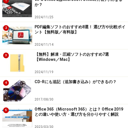
1
か？
［02暑中背景（文字あり）］をクリック。
右側のプレビューにたくさんのはがきが表示されます。
2024/11/25
※小さくて柄や文字がわかりにくかったら、画像の中で
PDF編集ソフトのおすすめ8選！ 選び方や比較ポイ
2
右クリックし、［プレビュー］をクリックすると、別ウ
ント【無料版／有料版】
ィンドウで大きく表示されます。見たら、×で閉じます。
2024/11/14
【無料】解凍・圧縮ソフトのおすすめ7選
3
【Windows／Mac】
2024/11/19
７.決まったら、Ｗクリックすると、先ほど（５）の詳細
CD-Rにも追記（追加書き込み）ができるの？
4
設定のダイアログボックスのプレビューに表示されま
す。
2017/08/30
［OK］をクリック。
Office 365（Microsoft 365）とは？ Office 2019
5
との違いや使い方・選び方を分かりやすく解説
2023/03/30