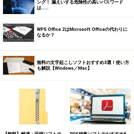
ング！ 漏えいする危険性の高いパスワード
ンプレート印刷！）
は……
《記事の目次》
WPS Office 2はMicrosoft Officeの代わりに
★テンプレート選択
なるか？
★文字を追加・移動とサイズ変更
▼２ページ目⇒
★保存と印刷
▼３ページ目⇒
無料の文字起こしソフトおすすめ3選！使い方
◆
テンプレートで作成
も解説【Windows／Mac】
１.筆まめをスタートボタンから、起動します。
（デスクトップにショートカットアイコンがあれば、Ｗ
クリックで起動します）
２.表示されたようこその画面で［コースでデザイン］を
クリック。
【無料】解凍・圧縮ソフトの
PDF編集ソフトのおすすめ8