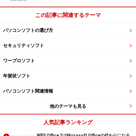
す。
この記事に関連するテーマ
［画像］をクリックし、［ファイル選択］をクリックし
ます。
パソコンソフトの選び方
セキュリティソフト
ワープロソフト
６.どこの画像を持ってくるか階層を追って選択します。
ここで、「筆まめ」CD-RMの2枚目をCD-ROMドライブ
年賀状ソフト
に入れてください。
パソコンソフト関連情報
このCDからテンプレートを読み込みます。
［マイコンピュータ］の中の［MAME14DISK2］をクリ
他のテーマも見る
ック。
［暑中・残暑見舞い］の＋マークをクリック。
人気記事ランキング
［02イラスト（はがきサイズ）］の＋マークをクリッ
ク。
WPS Office 2はMicrosoft Officeの代わりになる