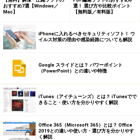
おすすめ7選【Windows／
選！ 選び方や比較ポイント
Mac】
【無料版／有料版】
３.右側の一覧の中から、［暑中見舞い・残暑見舞い］を
iPhoneに入れるべきセキュリティソフト！ ウ
イルス対策の理由や感染経路についても解説
クリックし、下の［次へ］ボタンをクリック。
Google スライドとは？ パワーポイント
（PowerPoint）との違いや特徴
４.［背景を使う］にチェックが入っていることを確認
し、［背景の選択］をクリック。
iTunes（アイチューンズ）とは？ iTunesでで
きること・使い方を分かりやすく解説
Office 365（Microsoft 365）とは？ Office
2019との違いや使い方・選び方を分かりやす
く解説
５.［背景の詳細設定］ダイアログボックスが表示されま