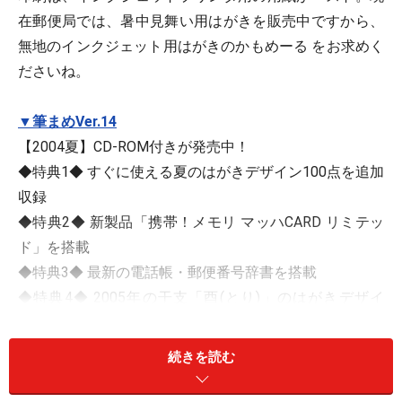
在郵便局では、暑中見舞い用はがきを販売中ですから、
無地のインクジェット用はがきのかもめーる
をお求めく
ださいね。
▼
筆まめVer.14
【2004夏】CD-ROM付きが発売中！
◆特典1◆ すぐに使える夏のはがきデザイン100点を追加
収録
◆特典2◆ 新製品「携帯！メモリ マッハCARD リミテッ
ド」を搭載
◆特典3◆ 最新の電話帳・郵便番号辞書を搭載
◆特典4◆ 2005年の干支「酉(とり)」のはがきデザイ
ン ダウンロードサービス
◆特典5◆ 「うちわ」作成キット、「はがき」お試し用
続きを読む
紙付き
◆特典6◆ Craft ROBO対応テンプレート集 ダウンロー