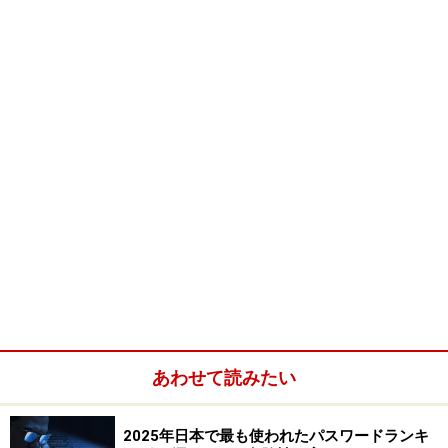
ドサービス
※その他、今までの製品（対象商品に限定）をお持ちの
方は、《夏のキャンペーン》で、いくつかの特典を受け
られます。
▼
特典をここで確認して
対象商品をクリックして、それぞれの特典を確認しまし
ょう。
（例）・夏のはがきテンプレートを100点ダウンロード
・最新の郵便番号・電話番号に変更 など。
あわせて読みたい
★ダウンロードすれば、もっと簡単！テンプレート印刷
だけ！
2025年日本で最も使われたパスワードランキ
▼それは、こちらの記事で！！（ダウンロードで簡単テ