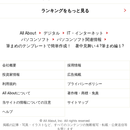
ランキングをもっと見る
８.右下の［完了］ボタンをクリック。
選んだはがきが作成されました。
>
>
>
All About
デジタル
IT・インターネット
２ページ目では、文字を追加します。そして印刷です！
>
>
パソコンソフト
パソコンソフト関連情報
筆まめのテンプレートで簡単作成！ 暑中見舞い４?筆まめ編１?
ワクワク！⇒
このまま印刷したいかたは、３ページへ！ワクワク！⇒
会社概要
採用情報
※記事内容は執筆時点のものです。最新の内容をご確認くださ
い。
投資家情報
広告掲載
※OSやアプリ、ソフトのバージョンによっては画面表示、操作方
法が異なる可能性があります。
利用規約
プライバシーポリシー
All Aboutについて
著作権・商標・免責
当サイトの情報についての注意
サイトマップ
次のページへ
1
/
3
ヘルプ
© All About, Inc. All rights reserved.
掲載の記事・写真・イラストなど、すべてのコンテンツの無断複写・転載・公衆送信等
を禁じます