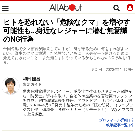
ヒトを恐れない「危険なクマ」を増やす
可能性も…身近なレジャーに潜む無意識
のNG行為
全国各地でクマ被害が頻発しているが、身を守るために何をすればよい
のか。野生のクマに遭遇した体験談とともに、人身被害を避けるために
覚えておきたいこと、また知らずにやっているかもしれないNG行為を紹
介。
更新日：
2023年11月29日
和田 隆昌
防災 ガイド
災害危機管理アドバイザー。感染症で生死をさまよった経験か
ら「防災士」資格を取り、自治体や企業の災害対策コンテンツ
を作成。専門誌編集長を歴任。アウトドア、サバイバル術も得
意。2020年6月9日発売中後年のための『読む防災』（ワニブッ
クス）他、講演会、各種セミナー（リモート可）TVなどマスコ
ミ出演多数。
プロフィール詳細
執筆記事一覧