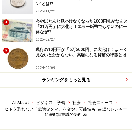
ン”とは!?
2025/11/22
キャンプでクマ被害に遭わないために、食材の扱い方にも配
今やほとんど見かけなくなった2000円札がなんと
4
慮したい
「21万円」に大化け！エラー紙幣でもないのに一
体なぜ!?
山歩きの趣味があったり、クマの生息域近くでキャンプ
2025/02/27
や野外活動をすることが多い人が、「絶対にしてはいけ
現行の10円玉が「6万5000円」に大化け！ よ～く
5
見ないと分からない、高額になる貨幣の特徴とは
ない」ことがある。
2024/09/09
（1）食べ物を捨てない
ランキングをもっと見る
食べ物の匂いのついたゴミや残り物の投棄、屋外での食
料の保管である。
>
>
>
>
All About
ビジネス・学習
社会
社会ニュース
ヒトのそばに行けば餌が手に入るという知識や習慣をク
ヒトを恐れない「危険なクマ」を増やす可能性も…身近なレジャー
マに与えてしまい、ヒトを恐れない危険なクマたちを増
に潜む無意識のNG行為
やしてしまうからだ。