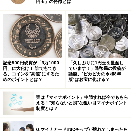
円玉」の特徴とは
こんな場所で!? 野生のクマと対峙した「体
験談」
登山というほどでもないハイキングコースにもクマは出没す
る
記念500円硬貨が「3万1000
「久しぶりに1円玉を量産し
円」に大化け！ 誰でもでき
ています！」造幣局の投稿が
東海自然歩道の途中の、登山というほどでもない足和田
る、コインを“高値”にするた
話題。“ピカピカの令和8年
山の見晴台から西湖へ続く道を、1人だけでやや早足で
めのポイントとは？
版”はお宝に化ける？
山道を下山していると、突然大型の動物が飛び出してき
て、あろうことか登山道の真ん中で立ち止まった。こち
実は「マイナポイント」申請すれば今でももら
らもその場で歩みをとめると、数メートル先でこちらを
える！“知らないと損”な狙い目マイナポイント
制度とは？
うかがうように顔を向けてきたのだった。
それがクマだと認識すると同時に、これまで山でクマと
Q.マイナカードのICチップが壊れてしまったら