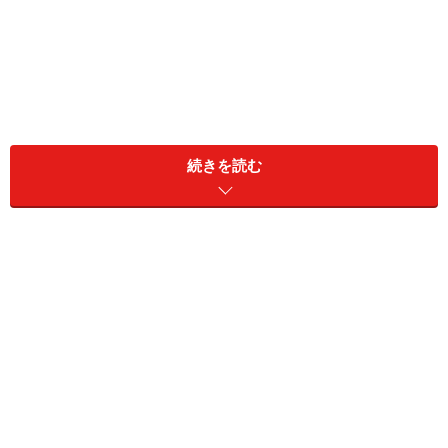
全国のクマによる人的被害は一定ではなく、年度によっ
続きを読む
て大きく増減する。2020年に過去最悪の158名の被害者
数となっていたが、2023年はそれを超えて10月現在、史
上最多となる180名もの被害者数（※2）となっている。
「熊の餌となる果実が山に少ない」不作の年には、熊は
餌を求めて人里近くに活動範囲を広げてしまうのだ。
筆者は過去20年以上、山梨県を中心に関東や中部地方の
山歩きをしているのだが、誰もが知る人気の登山コース
においても「クマ出没注意！」の看板を見かけることが