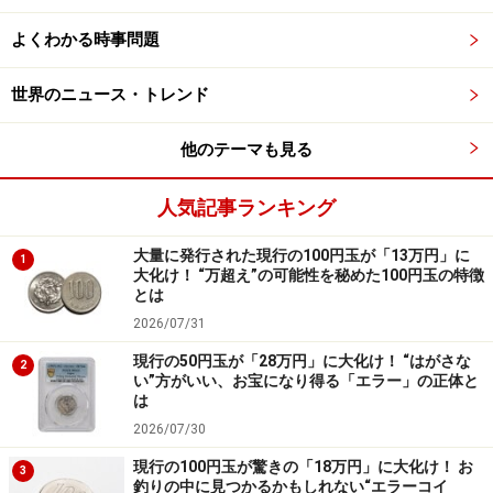
後から冷静に考えると、そのクマは出没した登山道の道
よくわかる時事問題
幅いっぱいほどある体長1.5メートル前後の成獣であり、
その年も山に餌が少なかったのだろうか、かなり痩せて
世界のニュース・トレンド
いたように見えた。
他のテーマも見る
数十分後に湖畔に降りると巡回中の山梨県警のパトカー
がいたので、呼び止めてクマの目撃情報を報告すると、
人気記事ランキング
その後地域に警報が発令されたようであった。
大量に発行された現行の100円玉が「13万円」に
1
大化け！ “万超え”の可能性を秘めた100円玉の特徴
後に、地元の猟友会が周辺の山に入ったとのニュースを
とは
聞いたが駆除されたかどうかは定かではない。一帯は観
2026/07/31
光客で賑わう観光地であり、キャンプ場も多い場所だ。
現行の50円玉が「28万円」に大化け！ “はがさな
2
自分もまさかそんな人の多いところで野生のクマと出会
い”方がいい、お宝になり得る「エラー」の正体と
は
うとは思いもよらなかった。
2026/07/30
現行の100円玉が驚きの「18万円」に大化け！ お
山間部で「絶対にやってはいけない」こと
3
釣りの中に見つかるかもしれない“エラーコイ