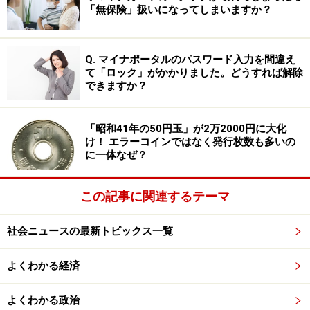
遭った時のために覚えていたマニュアルが頭を駆けめぐ
「無保険」扱いになってしまいますか？
った。
Q. マイナポータルのパスワード入力を間違え
とにかく目をそむけたり、急に後ろを向いて駆け出した
て「ロック」がかかりました。どうすれば解除
り、大声を上げて熊を興奮させてはいけない。少しずつ
できますか？
後ずさりしてクマとの距離を広げながら、襲いかかって
くる最悪のケースにどう反撃するかを考えつつ身構えて
「昭和41年の50円玉」が2万2000円に大化
け！ エラーコインではなく発行枚数も多いの
いた。
に一体なぜ？
クマとのにらみ合いは数十秒から1分近くにも感じたの
この記事に関連するテーマ
だが、幸いなことにクマの方から顔をそむけ、反対側の
木々の中に姿を消し、危機を逃れる事ができた。いった
社会ニュースの最新トピックス一覧
ん頂上まで戻ると周囲にいた人に注意喚起をし、クマが
消えた方向とは遠い登山道路を選んで下山した筆者は、
よくわかる経済
無事にめざす湖畔にたどり着くことができたのだった。
よくわかる政治