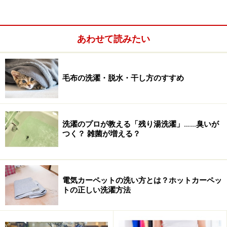
あわせて読みたい
毛布の洗濯・脱水・干し方のすすめ
洗濯のプロが教える「残り湯洗濯」……臭いが
つく？ 雑菌が増える？
土佐龍 サクラ洗濯板 小（W26D12H15cm） 1050円（税
込）
電気カーペットの洗い方とは？ホットカーペッ
トの正しい洗濯方法
■サクラ洗濯板 （土佐龍）
洗濯板は石けんユーザーには大きなものも重宝します
が、一般的にはこちらの小さめサイズを常備して部分洗