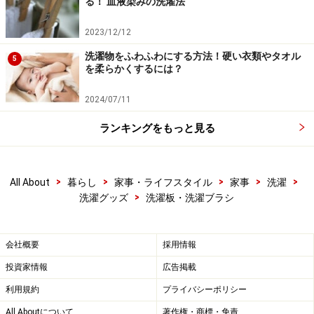
る！ 血液染みの洗濯法
2023/12/12
洗濯物をふわふわにする方法！硬い衣類やタオル
5
を柔らかくするには？
2024/07/11
ランキングをもっと見る
>
>
>
>
>
All About
暮らし
家事・ライフスタイル
家事
洗濯
>
洗濯グッズ
洗濯板・洗濯ブラシ
会社概要
採用情報
投資家情報
広告掲載
利用規約
プライバシーポリシー
All Aboutについて
著作権・商標・免責