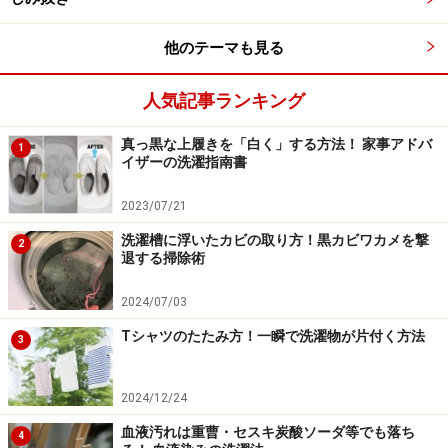
他のテーマも見る
人気記事ランキング
真っ黒な上履きを「白く」する方法！ 家事アドバ
1
イザーの洗濯指南書
2023/07/21
洗濯槽に浮いたカビの取り方！黒カビワカメを撃
2
退する掃除術
2024/07/03
Tシャツのたたみ方！一瞬で洗濯物が片付く方法
3
2024/12/24
血液汚れは重曹・セスキ炭酸ソーダ等でも落ち
4