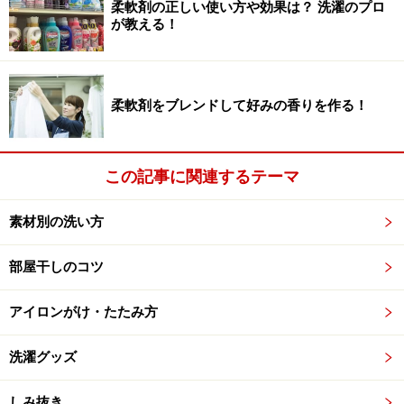
柔軟剤の正しい使い方や効果は？ 洗濯のプロ
エチレンでできていて、素材を傷めにくいのも長所
が教える！
（2004年グッドデザイン賞受賞作品）。
柔軟剤をブレンドして好みの香りを作る！
※記事内容は執筆時点のものです。最新の内容をご確認くださ
この記事に関連するテーマ
い。
素材別の洗い方
【編集部おすすめの購入サイト】
部屋干しのコツ
Amazonで洗濯グッズをチェック！
アイロンがけ・たたみ方
楽天市場で洗濯グッズをチェック！
洗濯グッズ
しみ抜き