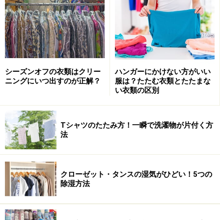
いに使うのが便利。画像のものは、「水に強くなめらか
で硬い」という桜の木から作られたもの。製造元の「土
佐龍」は日本の環境問題や伝統文化を大切にし、間伐材
や端材を生かした実用的でおしゃれなものづくりで人気
です。
シーズンオフの衣類はクリー
ハンガーにかけない方がいい
ニングにいつ出すのが正解？
服は？たたむ衣類とたたまな
い衣類の区別
Tシャツのたたみ方！一瞬で洗濯物が片付く方
法
洗濯板（約17.5×10ｃｍ） 539円（税込）
クローゼット・タンスの湿気がひどい！5つの
■
ミニ洗濯板 （無印良品）
除湿方法
上の洗濯板よりさらに小さい手のひらサイズのこちら
は、普段の小さな部分洗い用にはもちろん、中長期の旅
行や出張へ出かけるときにも役立ちます。柔らかなポリ