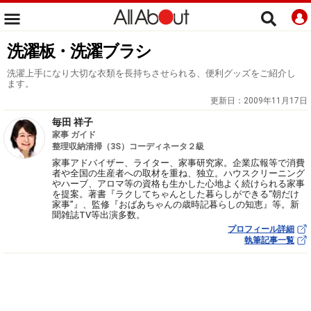
洗濯板・洗濯ブラシ
洗濯上手になり大切な衣類を長持ちさせられる、便利グッズをご紹介し
ます。
更新日：
2009年11月17日
毎田 祥子
家事 ガイド
整理収納清掃（3S）コーディネータ２級
家事アドバイザー、ライター、家事研究家。企業広報等で消費
者や全国の生産者への取材を重ね、独立。ハウスクリーニング
やハーブ、アロマ等の資格も生かした心地よく続けられる家事
を提案。著書『ラクしてちゃんとした暮らしができる“朝だけ
家事”』、監修『おばあちゃんの歳時記暮らしの知恵』等。新
聞雑誌TV等出演多数。
プロフィール詳細
執筆記事一覧