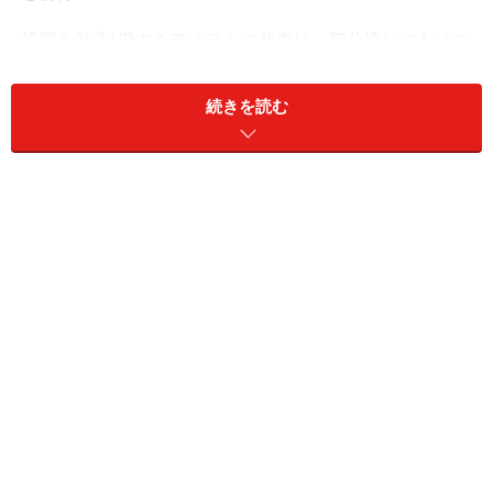
洗濯を効率UPするアイテムの代表は、部分洗いのための
洗濯ブラシ、洗濯板、手荒れ防止の手袋も含めて3点セ
ットです。襟や袖口、ソックスの裏、泥んこなどひどい
続きを読む
汚れは、洗濯板を使ってもみ洗いやブラシ洗いといった
部分洗いをしてから洗濯機へ入れると"落ち"が違いま
す。ブラシは使い古しの歯ブラシでもOK。
洗濯板には画像のような木製のほか、プラスチック製の
ものもあります。手のひらサイズのものもあり、旅行に
携帯するととても便利です。
ガイドおすすめ「洗い」グッズ