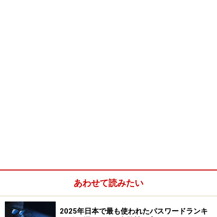
～ [shift]キーを押しながら[へ]のキーを同時に押す
￡ [ぽんど]と入力して変換
々 [おなじ]と入力して変換
￢ [きごう]と入力して変換
｀ [てん]と入力して変換
￠ [せんと]と入力して変換
『 [かっこ]と入力して変換
』 [かっこ]と入力して変換
ヶ [け]と入力して変換
｜ ［Shift］キーを押しながら［\］キーを同時に押
す
＜括弧はどう入れる？＞
あわせて読みたい
（ ）普通の括弧は、[shift]キーを押しながら、[８]キー
2025年日本で最も使われたパスワードランキ
や、[９]キーを押します。