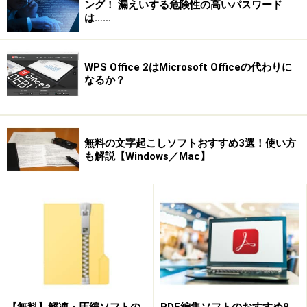
ング！ 漏えいする危険性の高いパスワード
（ ）以外の括弧は、かっこと打って変換します。・・
は……
と参考書などには説明されています。
《》そうすると、括弧が対で表示されます。その場合
WPS Office 2はMicrosoft Officeの代わりに
は、カーソルを括弧の中に入れてから文字を打ち、また
なるか？
括弧からカーソルを出して続きを入力する必要がありま
す。
小技：最初にEnterキーの左にある「を打って、変換。≪
無料の文字起こしソフトおすすめ3選！使い方
何か好きな括弧を選び、確定します。文字を中に打っ
も解説【Windows／Mac】
て、Enterキーの左にある」を打って変換すると、括弧は
対なので、１回目で先ほど打った括弧の閉じる方の括弧
が表示されますので、確定します。
＜○文字は？＞
や、
など、○で囲まれた文字の出し方ですが、まると打
【無料】解凍・圧縮ソフトの
PDF編集ソフトのおすすめ8