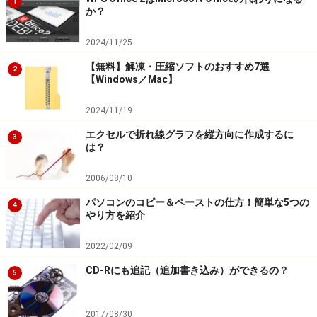
1
か？
2024/11/25
【無料】解凍・圧縮ソフトのおすすめ7選
2
【Windows／Mac】
2024/11/19
エクセルで折れ線グラフを縦方向に作成するに
3
は？
2006/08/10
パソコンのコピー＆ペーストの仕方！簡単な5つの
4
やり方を紹介
2022/02/09
CD-Rにも追記（追加書き込み）ができるの？
5
2017/08/30