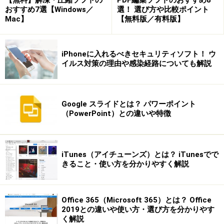
おすすめ7選【Windows／
選！ 選び方や比較ポイント
って変換と、参考書には書かれています。
Mac】
【無料版／有料版】
確かに○の中の文字が変換候補にありますが、
を使った
ら、
を次が使うことが多いのに、１度使用した
は最初の
iPhoneに入れるべきセキュリティソフト！ ウ
方に移りますが、
は後ろのままです。
イルス対策の理由や感染経路についても解説
小技：テンキー（またはキーボードの上の数字）の中で
1を打って変換。すると、変換候補が少ないので早く、
が表示されます。
Google スライドとは？ パワーポイント
（PowerPoint）との違いや特徴
※注意
○文字やギリシャ文字の数字、（株）などの記号、半角
カタカナなどは、機種依存文字と言い、OSや、パソコン
iTunes（アイチューンズ）とは？ iTunesでで
きること・使い方を分かりやすく解説
の機種により表示できず、文字化けになりますので、
（特にメールやホームページなどでは、）お使いになら
ないでください。
Office 365（Microsoft 365）とは？ Office
CD-ROMや、FDの内容をwindows以外の環境で開いても
2019との違いや使い方・選び方を分かりやす
く解説
文字化けになることがあります。