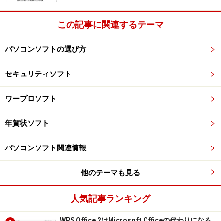
この記事に関連するテーマ
次のページでは、IMEツールバーの辞書機能を紹介しま
す⇒
パソコンソフトの選び方
※記事内容は執筆時点のものです。最新の内容をご確認くださ
い。
セキュリティソフト
※OSやアプリ、ソフトのバージョンによっては画面表示、操作方
法が異なる可能性があります。
ワープロソフト
次のページへ
1
/
2
年賀状ソフト
パソコンソフト関連情報
他のテーマも見る
人気記事ランキング
WPS Office 2はMicrosoft Officeの代わりになる