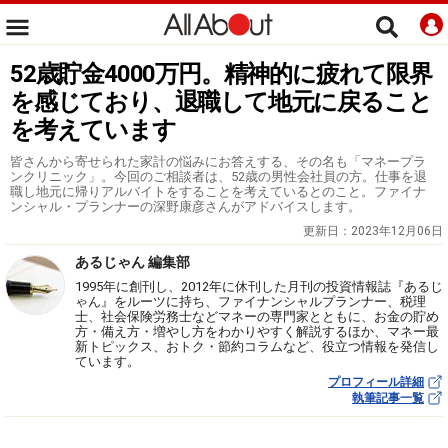
52歳貯金4000万円。精神的に疲れて限界
を感じており、退職して地元に戻ること
を考えています
皆さんから寄せられた家計の悩みにお答えする、その名も「マネープラ
ンクリニック」。今回のご相談者は、52歳の男性会社員の方。仕事を退
職し地元に帰りアルバイトをすることを考えているとのこと。ファイナ
ンシャル・プランナーの深野康彦さんがアドバイスします。
更新日：
2023年12月06日
あるじゃん 編集部
1995年に創刊し、2012年に休刊した月刊の投資情報誌『あるじ
ゃん』をルーツに持ち、ファイナンシャルプランナー、税理
士、社会保険労務士などマネーの専門家とともに、お金の貯め
方・備え方・増やし方をわかりやすく解説するほか、マネー最
新トピックス、おトク・節約コラムなど、役立つ情報を発信し
ています。
プロフィール詳細
執筆記事一覧