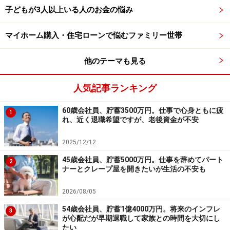
子どもが3人以上いる人のお金の悩み
（5）加入保険について
・生命保険（利率変動型積立終身保険）＝毎月の保険料
マイホーム購入・住宅ローンで悩むファミリー世帯
1万2000円
他のテーマも見る
（6）働き方について
可能なら再就職したいと思いますが、年齢を考慮して、
人気記事ランキング
なかなかすぐに採用される可能性も低いと思いますの
60歳会社員、貯蓄3500万円。仕事で心身ともに疲
で、アルバイトで考えています（アルバイトの低収入で
1
れ、近く退職希望ですが、老後資金が不安
今後のライフプランが成り立ちそうなら、アルバイトを
選びたいです）。健康状態は今のところは問題なく、何
2025/12/12
度か病院は行きましたが、通院はしていません。健康な
45歳会社員、貯蓄5000万円。仕事を辞めてパート
2
ナーとクレープ屋を開きたいが生活の不安も
うちは働きたいと考えており、無理することなく、65歳
ぐらいまでは働けるかなと思っています。
2026/08/05
54歳会社員、貯蓄1億4000万円。将来のインフレ
3
■FP深野康彦の3つのアドバイス
が心配だが早期退職して家族との時間を大切にし
アドバイス1 失業等給付を受けている間はゆっくりと
たい