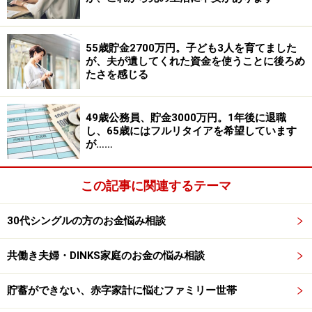
円、親戚などへの小遣い5万円、貯金100万円。退職した
場合、ボーナスで支払っていたものは、貯蓄から取り崩
55歳貯金2700万円。子ども3人を育てました
していきます。
が、夫が遺してくれた資金を使うことに後ろめ
たさを感じる
（2）貯蓄について
毎月10万円の貯蓄は、普通預金に。
49歳公務員、貯金3000万円。1年後に退職
し、65歳にはフルリタイアを希望しています
が……
（3）家計収支について
収支差が1万円ありますが、毎月の支出は19万～20万円
この記事に関連するテーマ
で収支プラスマイナスゼロ。退職して地元に戻っても、
生活費は同じ水準だと考えています。
30代シングルの方のお金悩み相談
（4）自動車について
共働き夫婦・DINKS家庭のお金の悩み相談
2年以内に予算250万円で買い換えの予定（次回車検前ま
でに）
貯蓄ができない、赤字家計に悩むファミリー世帯