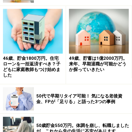
職後は、月10万円程度のアルバイトと、貯金の切り崩し
で生計を立てたいと考えます。年金は65歳から恐らく10
万円はもらえると思います。65歳の頃には新NISAの利益
で家賃6万円分を払えないかなと思っています。
働けるのなら65歳ぐらいまでは働こうと思っています。
良きアドバイスをよろしくお願いいたします。
46歳、貯金1800万円。住宅
49歳、貯蓄は1億2000万円。
ローンを一括返済すべき？子
来年、早期退職が可能かどう
どもに家庭教師もつけ始めま
か探っていきたい
■家計収支データ
した
相談者「よしたか」さんの家計収支データ
50代で早期リタイア可能！ 気になる老後資
金、FPが「足りる」と語った3つの事例
■家計収支データ補足
（1）ボーナスの使い道
車の維持費（税金、保険、車検など）15万円、旅行・レ
50歳貯金550万円。体調を崩し、転職しました
ジャー費20万円、家電などの買い替え費（予備費）10万
が、これから先の生活に不安があります