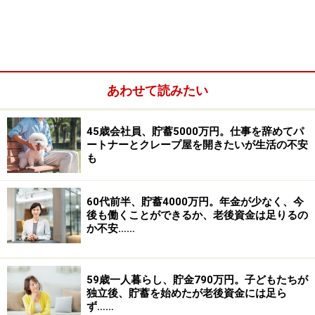
あわせて読みたい
45歳会社員、貯蓄5000万円。仕事を辞めてパ
ートナーとクレープ屋を開きたいが生活の不安
も
貯蓄は、現在4000万円、退職金は1200万円ほど出る予
60代前半、貯蓄4000万円。年金が少なく、今
定。来年から新NISAで満額1800万円（5年間）を投資す
後も働くことができるか、老後資金は足りるの
るつもりです。
か不安……
今後、新車（250万円）に買い換える予定です。生命
59歳一人暮らし、貯金790万円。子どもたちが
（医療）保険は月1万2000円払っていますが、県民共済
独立後、貯蓄を始めたが老後資金には足ら
ず……
などに変更して支払い金額を下げるつもりです。会社退