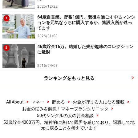
静養を
2025/12/22
アドバイス2 できれば60歳まで厚生年金に加入できる
64歳自営業、貯蓄1億円。老後を過ごす中古マンシ
4
ョンを元気なうちに購入するか、施設入所か迷っ
働き方を
てます
アドバイス3 退職後の資産運用はリカバリーが効かな
2026/01/09
いので慎重に
46歳貯金16万。結婚した夫が趣味のコレクション
5
に散財
アドバイス1 失業等給付を受けている間は
ゆっくりと静養を
2016/04/08
ランキングをもっと見る
仕事を続けることが困難と感じられているのであれば、
今すぐ会社を辞めて休養されたほうがいいでしょう。年
齢から考えると、長くお勤めされたと思われますが、退
>
>
>
>
All About
マネー
貯める
お金が貯まる人になる連載
職後は雇用保険の失業等給付が受けられます。勤続20年
>
お金の悩みを解決！マネープランクリニック
以上であれば、自己都合退職でも最長150日の給付期間
>
50代シングルの人のお金相談
があります。詳しくは、離職前にハローワークに相談な
52歳貯金4000万円。精神的に疲れて限界を感じており、退職して地
元に戻ることを考えています
さってみるといいでしょう。