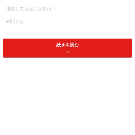
退職して地元に戻りたい
■相談者
よしたかさん
男性／会社員／52歳
続きを読む
東海／借家
■家族構成
1人暮らし
■相談内容
転勤を繰り返して、職場にも地域にもなじめず、精神的
に疲れて限界を感じており、退職して地元に戻ることを
考えています。