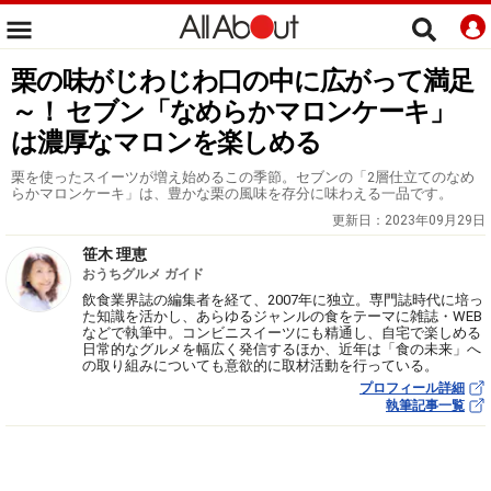
栗の味がじわじわ口の中に広がって満足
～！ セブン「なめらかマロンケーキ」
は濃厚なマロンを楽しめる
栗を使ったスイーツが増え始めるこの季節。セブンの「2層仕立てのなめ
らかマロンケーキ」は、豊かな栗の風味を存分に味わえる一品です。
更新日：
2023年09月29日
笹木 理恵
おうちグルメ ガイド
飲食業界誌の編集者を経て、2007年に独立。専門誌時代に培っ
た知識を活かし、あらゆるジャンルの食をテーマに雑誌・WEB
などで執筆中。コンビニスイーツにも精通し、自宅で楽しめる
日常的なグルメを幅広く発信するほか、近年は「食の未来」へ
の取り組みについても意欲的に取材活動を行っている。
プロフィール詳細
執筆記事一覧