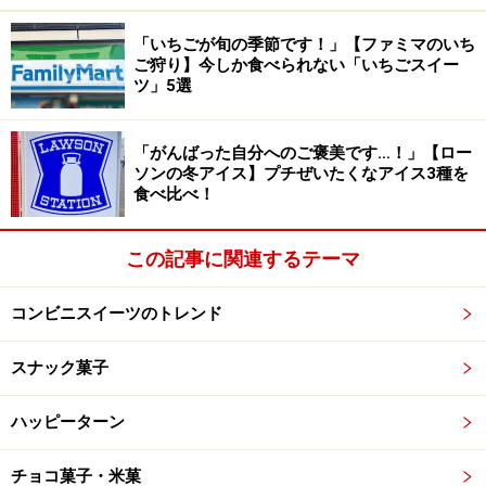
「いちごが旬の季節です！」【ファミマのいち
ご狩り】今しか食べられない「いちごスイー
ツ」5選
「がんばった自分へのご褒美です…！」【ロー
ソンの冬アイス】プチぜいたくなアイス3種を
食べ比べ！
ホイップクリーム＆ココアパウダーが栗の
この記事に関連するテーマ
味を引き立てる
コンビニスイーツのトレンド
スナック菓子
乳製品やチョコレートと栗の相性はバツグン！
マロンホイップクリームは、単体で食べるとそこまで栗
ハッピーターン
の風味は強くありませんが、ベイクドマロン生地と一緒
チョコ菓子・米菓
に食べると印象がガラリと変化。ミルク感と軽さが加わ