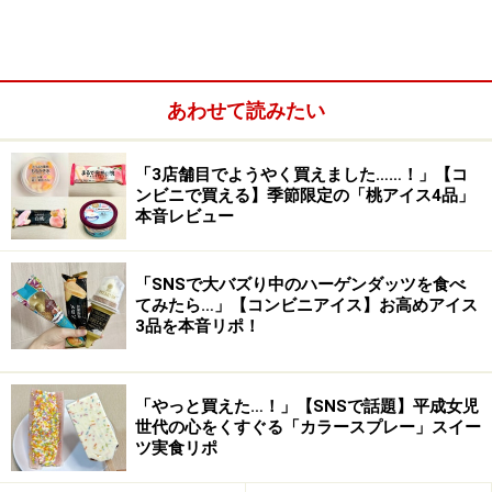
あわせて読みたい
「3店舗目でようやく買えました……！」【コ
ンビニで買える】季節限定の「桃アイス4品」
本音レビュー
「SNSで大バズり中のハーゲンダッツを食べ
てみたら…」【コンビニアイス】お高めアイス
3品を本音リポ！
「ベイクドマロン生地」って？
「やっと買えた…！」【SNSで話題】平成女児
世代の心をくすぐる「カラースプレー」スイー
栗は甘露煮とペーストの2種類が使われています
ツ実食リポ
「ベイクドマロン生地」という呼び方はお菓子屋さんで