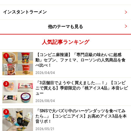
って、より栗の風味が濃厚に感じられ、口どけもなめら
インスタントラーメン
かに変化します。
他のテーマも見る
さらに、ホイップクリームにふってあるココアパウダー
も名脇役。栗とチョコレートは相性のよい組み合わせな
人気記事ランキング
ので、チョコレートの甘みやほろ苦い香りが、栗の風味
【コンビニ麻辣湯】「専門店級の味わいに超感
をより引き立ててくれています。
1
動」セブン、ファミマ、ローソンの人気商品を食
べ比べ！
栗好きも大満足のマロンスイーツ
2026/04/04
「3店舗目でようやく買えました……！」【コンビ
2
ニで買える】季節限定の「桃アイス4品」本音レビ
ュー
ひと口の満足感が高く、食べごたえもあります
2026/08/04
カップが大きくて食べごたえもあるので、栗好きとして
「SNSで大バズり中のハーゲンダッツを食べてみ
3
たら…」【コンビニアイス】お高めアイス3品を本
は満足感の高い商品だと思います！ 栗の味わいも濃厚
音リポ！
で、「なめらかマロンケーキ」という商品名から受ける
2026/05/21