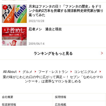
期待をいい意味で裏切ってくれるスイーツでした。ぜひ
月末はファンタの日！「ファンタの歴史」をドリ
4
店頭に並んでいるうちに食べてみてくださいね。
ンク缶約2万本を所蔵する清涼飲料史研究家が振り
返ってみた
2022/10/28
忍者メシ 過去と現在
＜関連記事＞
5
ローソンのこだわりが詰まってる！ 新作「プレミアムロ
ールケーキ」の濃厚ショコラ味を食べてみた
2009/06/14
ハーゲンダッツ「華もち」が2年ぶりに限定発売！ 待望
ランキングをもっと見る
の「抹茶」フレーバー初登場に期待しかない!!
※記事内容は執筆時点のものです。最新の内容をご確認くださ
い。
>
>
>
>
All About
グルメ
フード・レストラン
コンビニグルメ
※メニューや料金などのデータは、取材時または記事公開時点で
栗の味がじわじわ口の中に広がって満足～！ セブン「なめらかマロ
の内容です。
ンケーキ」は濃厚なマロンを楽しめる
会社概要
採用情報
投資家情報
広告掲載