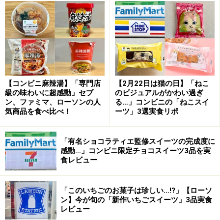
もあまり耳にしませんが、原材料から察するにマロンペ
ーストや栗の甘露煮に卵や粉、牛乳を加えて焼いた生地
のようです。スイートポテトのようですね。
濃厚な栗の風味に支配される！
【コンビニ麻辣湯】「専門店
【2月22日は猫の日】「ねこ
級の味わいに超感動」セブ
のビジュアルがかわい過ぎ
ン、ファミマ、ローソンの人
る…」コンビニの「ねこスイ
気商品を食べ比べ！
ーツ」3選実食リポ
ベイクドマロン生地はパサつきのない、しっとりとした食感
ベイクドマロン生地は、栗きんとんにも似たほっくりと
「有名ショコラティエ監修スイーツの完成度に
した食感と味わい。口どけのスピードがゆっくりなの
感動…」コンビニ限定チョコスイーツ3品を実
食レビュー
で、栗の風味がじわじわと口の中に広がり、余韻を長く
楽しめます。
「このいちごのお菓子は珍しい…!?」【ローソ
ン】今が旬の「新作いちごスイーツ」3品実食
レビュー