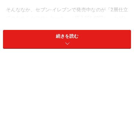
そんななか、セブン‐イレブンで発売中なのが「2層仕立
てのなめらかマロンケーキ」（税込356.40円）。セブン
のスイーツのなかでは、やや高級な価格設定です。
続きを読む
マロンホイップクリーム＆ベイクドマロン
生地の2層構造
表面だけ見るとチョコレートケーキのようですが……
公式Webサイトには、「しっかりマロンを味わえるベイ
クドマロン生地の上に、ふんわりなめらかなマロンホイ
ップクリームを絞った2層仕立てのケーキ」と説明があ
りますが、商品を見ただけでは表面のホイップクリーム
以外の構成がわからず、チョコレートケーキにも見えま
す。