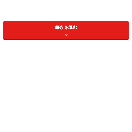
続きを読む
認証バッジ「Twitter Blue」の取得条件
認証バッジ（Twitter Blue）の申請手順【スマホアプ
リ】
認証バッジ（Twitter Blue）の申請手順【PCブラウザ】
認証バッジ（Twitter Blue）を取得するメリット
認証バッジ（Twitter Blue）を取得するときの注意点
Twitterの「認証バッジ」とは
TwitterにはTwitter社が認証したアカウントであること
を示す「認証バッジ」というシステムがあります。個人