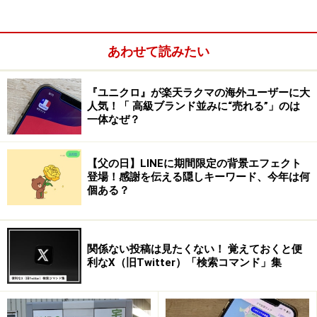
ユーザーは青色のチェックマーク、企業は金色またはグ
レーのチェックマークがつきます。
あわせて読みたい
『ユニクロ』が楽天ラクマの海外ユーザーに大
人気！「 高級ブランド並みに“売れる”」のは
一体なぜ？
【父の日】LINEに期間限定の背景エフェクト
登場！感謝を伝える隠しキーワード、今年は何
個ある？
関係ない投稿は見たくない！ 覚えておくと便
Twitterの「認証バッジ」のルールが変更
利なX（旧Twitter）「検索コマンド」集
2023年3月24日、Twitter社は4月1日から従来の公式マー
ク／認証バッジ制度を廃止し、個人ユーザーは
「Twitter