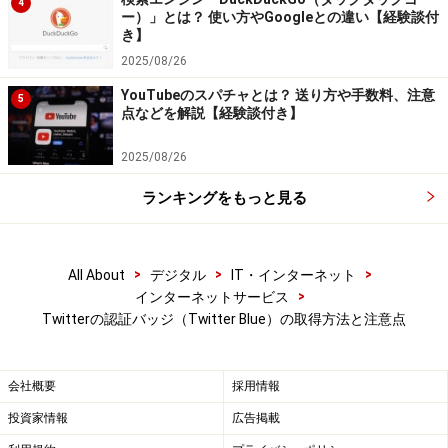
Twitterではプラットフォームの信頼性を維持するため、
4
ー）」とは？ 使い方やGoogleとの違い【経験談付
チェックマークを付与する際の資格基準を設けていま
き】
す。
2025/08/26
YouTubeのスパチャとは？ 送り方や手数料、注意
情報に不備がないこと：
対象のアカウントには表示
5
点などを解説【経験談付き】
名とプロフィール画像が設定されている必要があり
ます。
2025/08/26
アクティブに利用されていること
：
Twitter Blueを
ランキングをもっと見る
サブスクライブするには、対象のアカウントが過去
30日間にわたってアクティブである必要がありま
す。
>
>
>
All About
デジタル
IT・インターネット
>
インターネットサービス
セキュリティーが確保されていること
：
対象のアカ
Twitterの認証バッジ（Twitter Blue）の取得方法と注意点
ウントは、作成後90日以上が経過していて、登録さ
れている電話番号が認証済みである必要がありま
す。
会社概要
採用情報
投資家情報
広告掲載
欺瞞（ぎまん）的行為に加担していないこと
：
対象