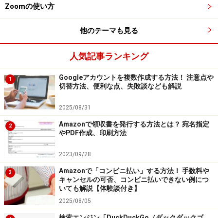
Zoomの使い方
長文のツイート：最大1万文字のツイートを投稿で
きます。
他のテーマも見る
広告数の半減：［フォロー中］と［おすすめ］の各
タイムラインに表示される広告数がおよそ50％減少
人気記事ランキング
します。
Googleアカウントを複数作成する方法！ 注意点や
1
長尺の動画のアップロード: 最大120分の長さの動画
切替方法、便利な点、失敗談なども解説
をアップロードすることができます。
2025/08/31
■Twitter Blueの料金
Amazonで領収書を発行する方法とは？ 宛名指定
2
Twitter Blueの料金は申込をするプラットフォームによ
やPDF作成、印刷方法
って金額が異なります。ウェブサイト（ブラウザ）経由
2023/09/28
の申込は月額980円です。iOS／ Android経由の申込の場
Amazonで「コンビニ払い」する方法！ 手数料や
合は、1380円となります。
3
キャンセルの可否、コンビニ払いできない例につ
いても解説【体験談付き】
認証バッジ「Twitter Blue」の取得条件
2025/08/05
検索エンジン「DuckDuckGo（ダックダックゴ