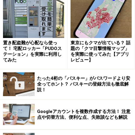
Blue（青色の認証バッジ）」
、企業は
「Twitter Verified
Organizations（金色またはグレーの認証バッジ）」
を
適用する新ルールを発表しました。
従来、Twitter認証バッジには青色の認証済みバッジのみ
置き配盗難が心配なら使っ
東京にもクマが出ている？ 話
が存在していました。
これは対象のアカウントが公共の
て！ 宅配ロッカー「PUDOス
題の「クマ目撃情報マップ」
テーション」を実際に利用し
を実際に使ってみた【アプリ
利益にかなうものであり、信頼できることをユーザーに
てみた
レビュー】
知らせるためのものでした。
青色のバッジを取得するに
は、アカウントが信頼でき、著名であり、なおかつアク
たった4桁の「パスキー」がパスワードより安
ティブである必要があり、申請をしてもなかなか審査が
全ってホント？ パスキーの登録方法も徹底解
説！
通らないことで有名でした。
しかし、Twitterは従来の認証ポリシーを廃止し、加入す
Googleアカウントを複数作成する方法！ 注意
ることで青色の認証バッジを付けることができる有料プ
点や切替方法、便利な点、失敗談なども解説
ラン「Twitter Blue」を開始しました（以前から
「Twitter Blue」はありましたが、これに新たに認証バ