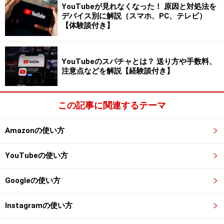
YouTubeが見れなくなった！ 原因と対処法を
ッジの取得を導入した形）。
デバイス別に解説（スマホ、PC、テレビ）
【体験談付き】
Twitter Blueに加入し、一定の要件を満たすと認証バッ
ジが付与されます。
YouTubeのスパチャとは？ 送り方や手数料、
注意点などを解説【経験談付き】
認証バッジ「Twitter Blue」の概要
つまり、認証バッジを取得するには有料プランである
この記事に関連するテーマ
Twitter Blueに加入する必要があります。Twitter Blueと
はどんなプランなのでしょうか。
Amazonの使い方
YouTubeの使い方
■Twitter Blueの機能
Twitter Blueに加入すると、以下の機能を利用すること
Googleの使い方
ができます。
ツイートの編集：元のツイートが送信されてから30
Instagramの使い方
分間、一定回数の変更を行うことができます。