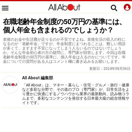
在職老齢年金制度の50万円の基準には、
個人年金も含まれるのでしょうか？
老後のお金や生活費が足りるのか不安ですよね。老後生活の収入の柱に
なるのが「老齢年金」ですが、年金制度にまつわることは、難しい用語
が多くて、ますます不安になってしまう人もいるのではないでしょう
か。そんな年金初心者の方の疑問に、専門家が回答します。今回は在職
老齢年金制度の50万円の基準に、個人年金は入るのかについてです。年
金についての質問がある人はコメント欄に書き込みをお願いします。
更新日：
2024年08月06日
All About 編集部
「All About」は、マネー・暮らし・住宅・グルメ・旅行・健康
など多彩な分野で、その道のプロ（専門家）が、日常生活をよ
り豊かに快適にするノウハウから業界の最新動向、読み物コラ
ムまで、多彩なコンテンツを発信する日本最大級の総合情報サ
イトです。