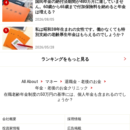
国民年金の納付済期間が480カ月に達していませ
4
ん。60歳から65歳まで付加保険料を納めると年金
は増える？
2026/08/05
私は昭和38年生まれの女性です。働かなくても特
5
別支給の老齢厚生年金はもらえるのでしょうか？
2026/05/28
ランキングをもっと見る
>
>
>
All About
マネー
退職金・老後のお金
>
年金・老後のお金クリニック
在職老齢年金制度の50万円の基準には、個人年金も含まれるのでし
ょうか？
会社概要
採用情報
投資家情報
広告掲載