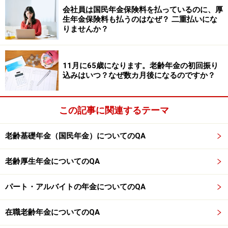
中です！
会社員は国民年金保険料を払っているのに、厚
※抽選で20名にAmazonギフト券1000円分プレゼント
生年金保険料も払うのはなぜ？ 二重払いにな
※謝礼付きの限定アンケートやモニター企画に参加が可能に
りませんか？
なります
11月に65歳になります。老齢年金の初回振り
込みはいつ？なぜ数カ月後になるのですか？
この記事に関連するテーマ
老齢基礎年金（国民年金）についてのQA
老齢厚生年金についてのQA
パート・アルバイトの年金についてのQA
在職老齢年金についてのQA