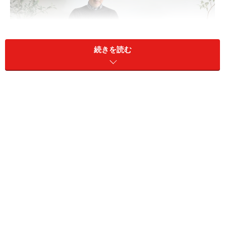
続きを読む
在職老齢年金制度について知りたい
A：生命保険会社から受け取る個人年金は、
働いて得た収入ではないので含まれません
在職老齢年金とは、60歳以上の人が厚生年金に加入して
働く場合、老齢厚生年金の額（基本月額）と、総報酬月
額相当額（給与の他、残業代や通勤手当や住宅手当など
の各種手当、ボーナスの1/12）を足した金額が基準額の
50万円を超えると、老齢厚生年金が減額または支給停止