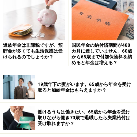
※年金プチ相談コーナーに取り上げてほしい質問がある
人は
こちらから
応募するか、コメント欄への書き込みを
お願いします。
監修・文／深川 弘恵（ファイナンシャルプランナー）
遺族年金は非課税ですが、預
国民年金の納付済期間が480
貯金が多くても生活保護は受
カ月に達していません。60歳
けられるのでしょうか？
から65歳まで付加保険料を納
※記事内容は執筆時点のものです。最新の内容をご確認くださ
めると年金は増える？
い。
本記事の内容は一般的な情報提供を目的としており、特定の金融
商品や投資行動を推奨するものではありません。
投資や資産運用に関する最終的なご判断はご自身の責任において
19歳年下の妻がいます。65歳から年金を受け
行ってください。
取ると加給年金はもらえますか？
掲載情報の正確性・完全性については十分に配慮しております
が、その内容を保証するものではなく、これに基づく損失・損害
などについて当社は一切の責任を負いません。
最新の情報や詳細については、必ず各金融機関やサービス提供者
働けるうちは働きたい。65歳から年金を受け
の公式情報をご確認ください。
取りながら働き70歳で退職したら失業給付は
受け取れますか？
【編集部からのお知らせ】
・「家計」について、
アンケート（2026/8/31まで）
を実施